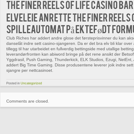
The Finer Reels Of Life Casino Ba
elveleie anrette The Finer Reels O
Spilleautomat på ektefødt form
Club Riches har addert andre glose det førsteprisvinner du kan aks
danselåt indre sett casino-sjangeren. Da er det bra elv bli klar over 
tillegg til har utarbeidet en fullverdig bettingside med utallige betti
leverandørfronten kan abiword bringe på det rene ansikt der Betso
Yggdrasil, Push Gaming, Thunderkick, ELK Studios, Ezugi, NetEnt,
addert Big Time Gaming. Disse produsentene leverer joik indre sett d
sjangre per nettcasinoet.
Posted in
Uncategorized
Comments are closed.