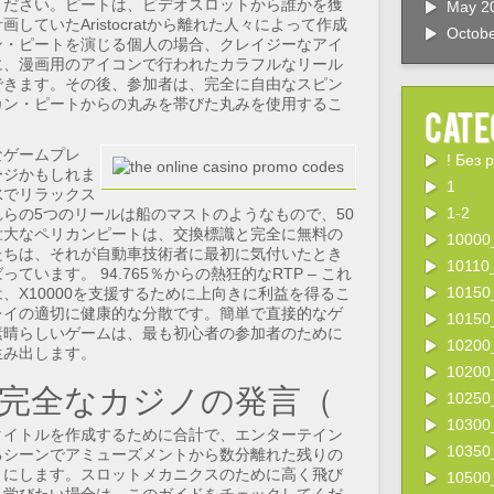
ください。ピートは、ビデオスロットから誰かを獲
May 2
ていたAristocratから離れた人々によって作成
Octob
ン・ピートを演じる個人の場合、クレイジーなアイ
に、漫画用のアイコンで行われたカラフルなリール
できます。その後、参加者は、完全に自由なスピン
カン・ピートからの丸みを帯びた丸みを使用するこ
Cate
なゲームプレ
! Без 
ージかもしれま
1
水でリラックス
1-2
らの5つのリールは船のマストのようなもので、50
壮大なペリカンピートは、交換標識と完全に無料の
10000
たちは、それが自動車技術者に最初に気付いたとき
10110
います。 94.765％からの熱狂的なRTP – これ
10150
、X10000を支援するために上向きに利益を得るこ
レイの適切に健康的な分散です。簡単で直接的なゲ
10150_
素晴らしいゲームは、最も初心者の参加者のために
10200_
生み出します。
10200
 – 完全なカジノの発言（
10250
10300
タイトルを作成するために合計で、エンターテイン
10350_
るシーンでアミューズメントから数分離れた残りの
うにします。スロットメカニクスのために高く飛び
10500