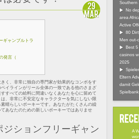
Southern 
29
No dep
Mar
area Afric
Active Of
80 Dir
Men out-o
ーギャンブルトラ
Best 5
casinos w
ノの発言（
2025
Spielen
Eltern Ad
大きく、非常に独自の専門家が効果的なコンボをす
damit Gel
のペイラインがリール全体の一致である他のさまざ
Spielbank
表すすべての給料に間違いなくあなたを心に留めて
トは、非常に不安定なキャラクターを気にしない限
る素晴らしいポーキーです。あなたがたくさんの繰
いてあなたのための新しいポーキーではありませ
Rece
ポジションフリーギャン
A W
wor