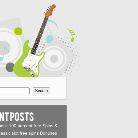
Search
nt Posts
osit 100 percent free Spins &
classic slot free spins Bonuses