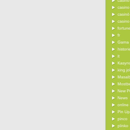
casino
casino
casinò 
casino
fortune
fr
Gama 
histor
it
Kasyno
king j
Masal
Mostbe
New P
News
online
Pin Up
pinco
plinko