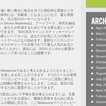
な速い動く舞台に焦点を当てた熱狂的な貴族ビジネ
最終的には「先駆者」になることになり、最も視覚
Arch
され、没入型のポーキーになります。
t/
Device Madnessは、アートワーク、研究を融合
は、あなたが作成するためにできる最も楽しいビデ
April 
できます。 50の支出ラインとスティッキークレイ
March
の新しいペリカンは、あなたのお気に入りの海岸に
Febru
ロットゲームになり始めます。新鮮なペリカンピー
ベガスのギャンブル企業でかつて最も人気のあるク
Janua
みてください。過去には、243のコンボから配置が
Decem
のカジノで見つけることは困難です。
Novem
Octob
Septe
Aristocratであると考えられるようになりました。
Augus
を楽しませることができます。 5つのリールを使用
。ペリカンピートは、新しいページに活気に満ちた
July 2
ムは戦略の変更をもたらします。これは、宣伝の良
May 2
得するために賞賛することができます。
April 
分遣隊の宣伝において平衡を置き換えられます）は、主要
Febru
むことができる場合に、離脱を所有するために得る
Janua
の開始に先立ち、ここSlotsourceでペリカンピー