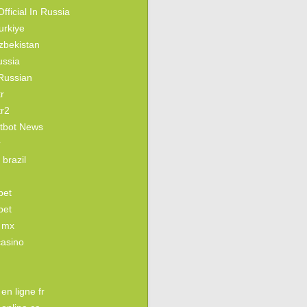
fficial In Russia
urkiye
zbekistan
ussia
Russian
r
r2
tbot News
r
 brazil
bet
bet
 mx
casino
en ligne fr