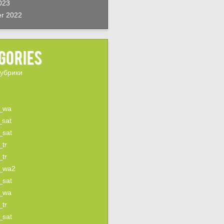
023
er 2022
gories
рубрики
_wa
_sat
_sat
tr
tr
_wa2
_sat
_wa
tr
_sat