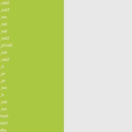
_sat2
_sat3
_wa
_sat
_sat
_sat2
_prod2
_sat
_sat2
tr
_pr
_pr
_wa
tr
_sat
_wa
rasil
razil
ndia