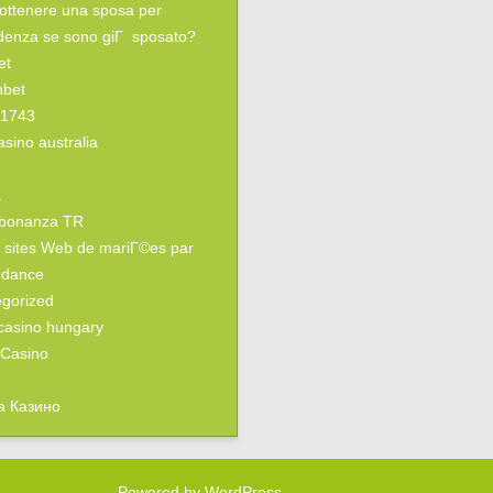
ottenere una sposa per
denza se sono giГ sposato?
et
bet
_1743
asino australia
a
 bonanza TR
 sites Web de mariГ©es par
ndance
gorized
casino hungary
 Casino
а Казино
Powered by WordPress