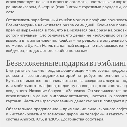
игрок участвует на кеш в игровые автоматы, настольные и карт
рандомайзером, быстрые (краш) игры с короткими раундами, лот
лото.
Отслеживать заработанный кэшбэк можно в профиле пользоват
Вознаграждение начисляется раз за семь дней. Ключевое преи
премии выражается в том, что начисляется она сразу на основн
дополнительный. Это означает, что деньги не необходимо отыгр
вывести в то же мгновение. Кешбэк – не редкость в актуальных 
не менее в Вулкан Рояль на данный возврат не накладывается
вейджера, что делает его крайне полезным.
Безвложенные подарки в гэмблин
Виртуальные казино предлагающие акциями не всегда предост
депозита – вознаграждение, который не требует пополнения сче
Вулкан он имеется, но начисляется не за создание аккаунта, п
или мобильного телефона, подписку на соцсети, а за инсталл
вход в него. Название бонуса – «Заначка». Он увеличивается п
игрок играет на деньги в игровых автоматах, настольных развле
картами. Часть от израсходованных денег как раз и попадает в 
Обязательное предписание – применение лицензионного софта
и инсталлировать его возможно даром на телефоны и гаджеты 
систем Android, iOS, iPadOS. Достоинства софтвера: