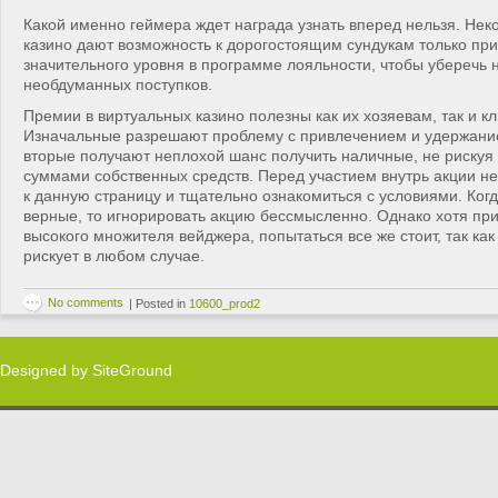
Какой именно геймера ждет награда узнать вперед нельзя. Не
казино дают возможность к дорогостоящим сундукам только пр
значительного уровня в программе лояльности, чтобы уберечь н
необдуманных поступков.
Премии в виртуальных казино полезны как их хозяевам, так и к
Изначальные разрешают проблему с привлечением и удержани
вторые получают неплохой шанс получить наличные, не риску
суммами собственных средств. Перед участием внутрь акции н
к данную страницу и тщательно ознакомиться с условиями. Ког
верные, то игнорировать акцию бессмысленно. Однако хотя при
высокого множителя вейджера, попытаться все же стоит, так как
рискует в любом случае.
No comments
|
Posted in
10600_prod2
Designed by
SiteGround