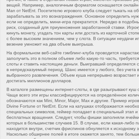
вещей. Например, аналогичным форматом оснащается онлайн-сл
Man от NetEnt. Посетителю игрового клуба следует тыкать на о
зарабатывать за это вознаграждения. Основное определить нуж
если не определить, мини-игра прекратится. Нередко в подобны
риск, созданный для приумножения заработанной ставки. Игрок
кинуть монету, угадать тон карты или достать из карточной стоп
с более высоким значением, чем у слота. В ситуации неудачи иг
везение умножит на два объем выигрыша.
На формальном веб-сайте гэмблинг-клуба проводится нараста
заполучить это в полном объеме либо какую-то часть, требуетс
слоты и ставить настоящие деньги. Выигравший определяется
в непредсказуемый период. Шанс имеется у любого, без учета 
выбранного развлечения. Объем куша непрерывно возрастает 
достигать миллионов долларов.
В каталоге размещены интернет-слоты, в где разыгрывают куш о
Чаще всего эти игры классифицируются на определённое колич
обозначаются как Mini, Minor, Major, Max и другие. Пример игро
Divine Fortune от NetEnt. Если на катушках отображается необ
специальных символов, геймер попадает в специальный этап и
бесплатных вращения. Следует, чтобы фишки заполняли ячейки
которых в большинстве случаев 15. В случае, если какая-либо п
находится внутри, счетчик фриспинов обнуляется к исходному з
Насколько обширнее полей в итоге окажется занято, тем боль