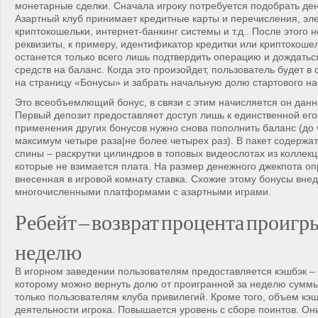
монетарные сделки. Сначала игроку потребуется подобрать де
Азартный клуб принимает кредитные карты и перечисления, эл
криптокошельки, интернет-банкинг системы и т.д.. После этого 
реквизиты, к примеру, идентификатор кредитки или криптокоше
останется только всего лишь подтвердить операцию и дождатьс
средств на баланс. Когда это произойдет, пользователь будет в
на страницу «Бонусы» и забрать начальную долю стартового на
Это всеобъемлющий бонус, в связи с этим начисляется он данн
Первый депозит предоставляет доступ лишь к единственной его 
применения других бонусов нужно снова пополнить баланс (до 
максимум четыре раза|не более четырех раз). В пакет содержа
спины – раскрутки цилиндров в топовых видеослотах из коллекц
которые не взимается плата. На размер денежного джекпота о
внесенная в игровой комнату ставка. Схожие этому бонусы вне
многочисленными платформами с азартными играми.
Ребейт – возврат процента проигр
неделю
В игорном заведении пользователям предоставляется кэшбэк – 
которому можно вернуть долю от проигранной за неделю суммы
только пользователям клуба привилегий. Кроме того, объем кэ
деятельности игрока. Повышается уровень с сборе поинтов. Он