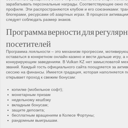
зарабатывать персональные награды. Соответствующее окно по
профиле. Эти распространяются клубом и его союзниками: тра
блогерами, ресурсами об азартных играх. В процессе активации
следует соблюдать размер знаков.
Программа верности для регуляр
посетителей
Программа лояльности – это механизм прогрессии, мотивирую
оставаться в конкретном онлайн-казино и вести дальше игру, а н
конкурирующим заведениям. В Vulkan KZ нет замысловатой мех
званий. Каждый гость официального сайта поощряется за акти
сессию на финансы. Имеется градация, которая наполняется п
открывает проход к свежим бонусам:
копилке (мобильное софт);
монетарным призам
недельному кешбэку
вкладным бонусам;
защите депозита;
бесплатным вращениям в Колесе Фортуны;
рандомным выигрышам.