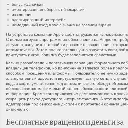
бонус «Заначка»;
вмонтированная оберег от блокировки;
извещения
адаптированный интерфейс.
немедленный вход в зал с значка на главном экране.
На устройства компании Apple софт загружается из лицензионно
С целью загрузить программное обеспечение на Андроид, требу
документ, запустить его файл и разрешить разрешения, которы
автоматически. Затем пользователю нужно запустить софт, зайт
приступить к игре. Копилка будет заполняться средствами.
Казино разработало и портативную вариацию формального веб
владельцев телефонов, но приложение является более предпо
способом посещения платформы. Пользователю не нужно заде
альтернативный адрес или виртуальную частную сеть, в случае 
ведь в софте уже включен код автоматического обхода. Игрока
обеспечивается максимальный степень безопасности платежей
информации. Кроме того приложение дает возможность в значи
сокращать расход доступного интернет-трафика. А этот интер
адаптирован под сенсорные дисплеи с портретной ориентацией
диагональю.
Бесплатные вращения и деньги за