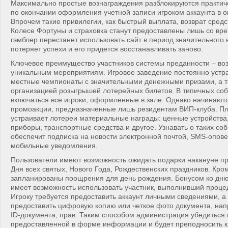
Максимально простые вознаграждения разблокируются практи
по окончании оформления учетной записи игроком аккаунта в о
Впрочем такие привилегии, как быстрый выплата, возврат средст
Колесе Фортуны и страховка станут предоставлены лишь со вр
гэмблер перестанет использовать сайт в период значительного
потеряет успехи и его придется восстанавливать заново.
Ключевое преимущество участников системы преданности – во
уникальным мероприятиям. Игровое заведение постоянно устр
местные чемпионаты с значительными денежными призами, а т
организацией розыгрышей лотерейных билетов. В типичных со
включаться все игроки, оформленные в зале. Однако начинают
промоакции, предназначенные лишь резидентам ВИП-клуба. П
устраивает лотереи материальные награды: ценные устройств
приборы, транспортные средства и другое. Узнавать о таких со
обеспечит подписка на новости электронной почтой, SMS-опов
мобильные уведомления.
Пользователи имеют возможность ожидать подарки накануне пр
Дня всех святых, Нового Года, Рождественских праздников. Кром
запланированы поощрения для день рождения. Бонусом ко дню
имеет возможность использовать участник, выполнивший проце
Игроку требуется предоставить аккаунт личными сведениями, а
предоставить цифровую копию или четкое фото документа, нап
ID-документа, прав. Таким способом администрация убедиться 
предоставленной в форме информации и будет преподносить к