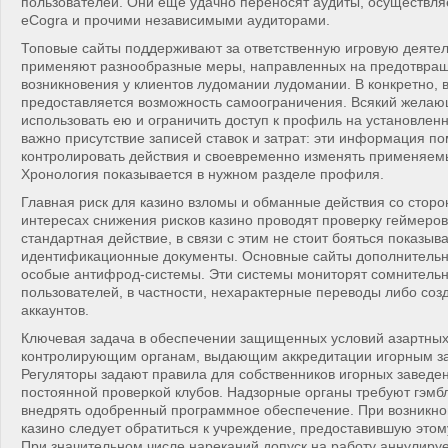
пользователей. Они ещё удачно переносят аудиты, осуществля
eCogra и прочими независимыми аудиторами.
Топовые сайты поддерживают за ответственную игровую деятел
применяют разнообразные меры, направленных на предотвра
возникновения у клиентов лудомании лудомании. В конкретно, 
предоставляется возможность самоограничения. Всякий жела
использовать ею и ограничить доступ к профиль на установлен
важно присутствие записей ставок и затрат: эти информация п
контролировать действия и своевременно изменять применяемы
Хронология показывается в нужном разделе профиля.
Главная риск для казино взломы и обманные действия со сторо
интересах снижения рисков казино проводят проверку геймеров
стандартная действие, в связи с этим не стоит бояться показыв
идентификационные документы. Основные сайты дополнительн
особые антифрод-системы. Эти системы мониторят сомнитель
пользователей, в частности, нехарактерные переводы либо со
аккаунтов.
Ключевая задача в обеспечении защищенных условий азартных
контролирующим органам, выдающим аккредитации игорным з
Регуляторы задают правила для собственников игорных заведе
постоянной проверкой клубов. Надзорные органы требуют гэм
внедрять одобренный программное обеспечение. При возникно
казино следует обратиться к учреждение, предоставившую этом
При значительном числе нареканий допуск на работу аннулируе