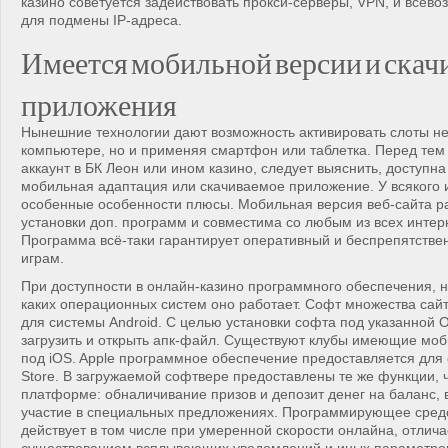
казино советуется задействовать прокси-серверы, VPN, и всев
для подмены IP-адреса.
Имеется мобильной версии и скач
приложения
Нынешние технологии дают возможность активировать слоты не
компьютере, но и применяя смартфон или таблетка. Перед тем 
аккаунт в БК Леон или ином казино, следует выяснить, доступна
мобильная адаптация или скачиваемое приложение. У всякого и
особенные особенности плюсы. Мобильная версия веб-сайта р
установки доп. программ и совместима со любым из всех интер
Программа всё-таки гарантирует оперативный и беспрепятстве
играм.
При доступности в онлайн-казино программного обеспечения, н
каких операционных систем оно работает. Софт множества сай
для системы Android. С целью установки софта под указанной 
загрузить и открыть апк-файл. Существуют клубы имеющие мо
под iOS. Apple программное обеспечение предоставляется для 
Store. В загружаемой софтвере предоставлены те же функции, ч
платформе: обналичивание призов и депозит денег на баланс, 
участие в специальных предложениях. Программирующее сред
действует в том числе при умеренной скорости онлайна, отлича