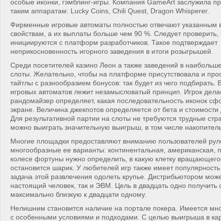
особые иконки, гэмблинг-игры. Компания GameArt заслужила п
таким аппаратам: Lucky Coins, Chili Quest, Dragon Whisperer.
Фирменные игровые автоматы полностью отвечают указанным 
свойствам, а их выплаты больше чем 90 %. Следует проверить, 
инициируются с платформ разработчиков. Такое подтверждает
неприкосновенность игорного заведения в итоги розыгрышей.
Среди посетителей казино Леон а также заведений в наиболь
слоты. Желательно, чтобы на платформе присутствовала и прос
тайтлы с разнообразием бонусов: так будет из чего подбирать. 
игровых автоматов лежит незамысловатый принцип. Игрок делае
рандомайзер определяет, какая последовательность иконок сф
экране. Величина джекпотов определяется от бета и стоимости
Для результативной партии на слоты не требуются трудные стра
можно выиграть значительную выигрыш, в том числе накопител
Многие площадки предоставляют вниманию пользователей руле
многообразные ее варианты: континентальная, американская, п
колесе фортуны нужно определить, в какую клетку вращающег
остановится шарик. У любителей игр также имеет популярность
задача этой развлечения одолеть крупье. Дистрибьютором може
настоящий человек, так и ЭВМ. Цель в двадцать одно получить 
максимально близкую к двадцати одному.
Нелишним становится наличие на портале покера. Имеется мно
с особенными условиями и подходами. С целью выигрыша в ка