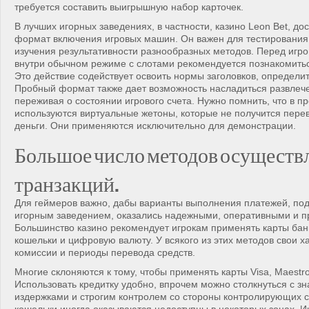
требуется составить выигрышную набор карточек.
В лучших игорных заведениях, в частности, казино Leon Bet, д
формат включения игровых машин. Он важен для тестирования
изучения результативности разнообразных методов. Перед игр
внутри обычном режиме с слотами рекомендуется познакомитьс
Это действие содействует освоить нормы заголовков, определи
Пробный формат также дает возможность насладиться развлеч
переживая о состоянии игрового счета. Нужно помнить, что в 
используются виртуальные жетоны, которые не получится пере
деньги. Они применяются исключительно для демонстрации.
Большое число методов осуществ
транзакций.
Для геймеров важно, дабы варианты выполнения платежей, п
игорным заведением, оказались надежными, оперативными и п
Большинство казино рекомендует игрокам применять карты бан
кошельки и цифровую валюту. У всякого из этих методов свои х
комиссии и периоды перевода средств.
Многие склоняются к тому, чтобы применять карты Visa, Maestro
Использовать кредитку удобно, впрочем можно столкнуться с з
издержками и строгим контролем со стороны контролирующих 