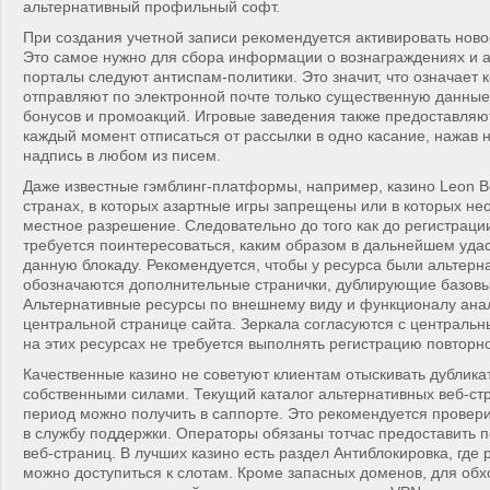
альтернативный профильный софт.
При создания учетной записи рекомендуется активировать ново
Это самое нужно для сбора информации о вознаграждениях и 
порталы следуют антиспам-политики. Это значит, что означает
отправляют по электронной почте только существенную данные
бонусов и промоакций. Игровые заведения также предоставляю
каждый момент отписаться от рассылки в одно касание, нажав
надпись в любом из писем.
Даже известные гэмблинг-платформы, например, казино Leon B
странах, в которых азартные игры запрещены или в которых не
местное разрешение. Следовательно до того как до регистраци
требуется поинтересоваться, каким образом в дальнейшем удас
данную блокаду. Рекомендуется, чтобы у ресурса были альтерн
обозначаются дополнительные странички, дублирующие базовы
Альтернативные ресурсы по внешнему виду и функционалу ана
центральной странице сайта. Зеркала согласуются с центральн
на этих ресурсах не требуется выполнять регистрацию повторн
Качественные казино не советуют клиентам отыскивать дублика
собственными силами. Текущий каталог альтернативных веб-стр
период можно получить в саппорте. Этo рекомендуется провери
в службу поддержки. Операторы обязаны тотчас предоставить 
веб-страниц. В лучших казино есть раздел Антиблокировка, где 
можно доступиться к слотам. Кроме запасных доменов, для об