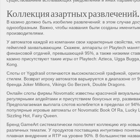
существованием всплывающих уведомлений и иных параметро
Коллекция азартных развлечений.
В казино должно быть изобилие развлечений: в этом случае дос
однообразным. Важно, чтобы названия были созданы имениты
производителями.
У автоматов каждой из компании свои характерные свойства, ч
геймплей захватывающим. Скажем, аппараты от Playtech маня
финансовой отдачей, превышающей 95%, а также низкими став
казино присутствуют такие игры от Playtech: Azteca, Ugga Bugg
Kong.
Слоты от Yggdrasil отличаются высококлассной графикой, ориг
стилем. Возврат игроку автоматов варьируется в диапазоне от 
бренда Joker Millions, Vikings Go Berzerk, Double Dragons.
Онлайн слоты фирмы Novomatic известны красочной визуальн
регулярными апдейтами и присутствием бонусных игр, развив
Предполагаемая выплата слотов колеблется в пределах от 94%
популярные игровые автоматы от Novomatic Book Of Ra, Lucky 
Sizzling Hot, Fairy Queen.
Бренд GameArt систематически пополняет коллекцию игр новы
различных тематик. У продуктов поставщика интуитивно понят
плавная внедрение и RTP на уровне 90%. В большинстве назва