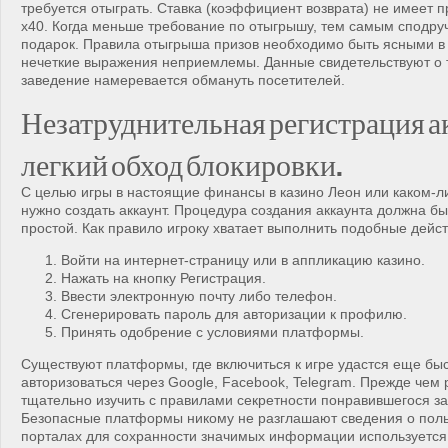
требуется отыграть. Ставка (коэффициент возврата) не имеет 
x40. Когда меньше требование по отыгрышу, тем самым сподру
подарок. Правила отыгрыша призов необходимо быть ясными в
нечеткие выражения неприемлемы. Данные свидетельствуют о т
заведение намеревается обмануть посетителей.
Незатруднительная регистрация а
легкий обход блокировки.
С целью игры в настоящие финансы в казино Леон или каком-л
нужно создать аккаунт. Процедура создания аккаунта должна бы
простой. Как правило игроку хватает выполнить подобные дейст
Войти на интернет-страницу или в аппликацию казино.
Нажать на кнопку Регистрация.
Ввести электронную почту либо телефон.
Сгенерировать пароль для авторизации к профилю.
Принять одобрение с условиями платформы.
Существуют платформы, где включиться к игре удастся еще бы
авторизоваться через Google, Facebook, Telegram. Прежде чем
тщательно изучить с правилами секретности понравившегося з
Безопасные платформы никому не разглашают сведения о поль
порталах для сохранности значимых информации используется 