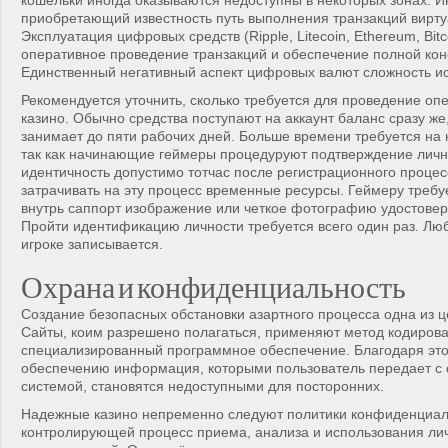
кошельки иногда оказываются недоступны в некоторых зонах. 
приобретающий известность путь выполнения транзакций вирту
Эксплуатация цифровых средств (Ripple, Litecoin, Ethereum, Bitc
оперативное проведение транзакций и обеспечение полной ко
Единственный негативный аспект цифровых валют сложность и
Рекомендуется уточнить, сколько требуется для проведение оп
казино. Обычно средства поступают на аккаунт баланс сразу же
занимает до пяти рабочих дней. Больше времени требуется на 
так как начинающие геймеры процедуруют подтверждение личн
идентичность допустимо тотчас после регистрационного процес
затрачивать на эту процесс временные ресурсы. Геймеру требу
внутрь саппорт изображение или четкое фотографию удостовер
Пройти идентификацию личности требуется всего один раз. Л
игроке записывается.
Охрана и конфиденциальность
Создание безопасных обстановки азартного процесса одна из ц
Сайты, коим разрешено полагаться, применяют метод кодирова
специализированный программное обеспечение. Благодаря эт
обеспечению информация, которыми пользователь передает с
системой, становятся недоступными для посторонних.
Надежные казино непременно следуют политики конфиденциал
контролирующей процесс приема, анализа и использования л