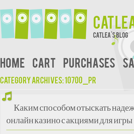
Catle
Catlea's Blog
Home
Cart
Purchases
Sa
Category Archives:
10700_pr
Каким способом отыскать наде
онлайн казино с акциями для игры