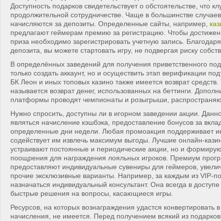
Доступность подарков свидетельствует о обстоятельстве, что кл
продолжительной сотрудничестве. Чаще в большинстве случае
начисляются за депозиты. Определенные сайты, например,
каз
предлагают геймерам премию за регистрацию. Чтобы достижен
приза необходимо зарегистрировать учетную запись. Благодаря
депозита, вы можете стартовать игру, не подвергая риску собс
В определённых заведений для получения приветственного под
только создать аккаунт, но и осуществить этап верификации под
БК Леон и иных топовых казино также имеется возврат средств.
называется возврат денег, использованных на беттинги. Допол
платформы проводят чемпионаты и розыгрыши, распространяю
Нужно спросить, доступны ли в игорном заведении акции. Данн
являться начисление кэшбэка, предоставление бонусов за вкла
определенные дни недели. Любая промоакция поддерживает ин
содействует им извлечь максимум выгоды. Лучшие онлайн-казин
устраивают постоянные и периодические акции, но и формиру
поощрения для награждения лояльных игроков. Премиум прог
предоставляют индивидуальные сувениры для геймеров, увели
прочие эксклюзивные варианты. Например, за каждым из VIP-п
назначаться индивидуальный консультант. Она всегда в доступе
быстрые решения на вопросы, касающиеся игры.
Ресурсов, на которых вознаграждения удастся конвертировать в
начисления, не имеется. Перед получением всякий из подарков