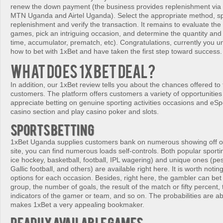
renew the down payment (the business provides replenishment via
MTN Uganda and Airtel Uganda). Select the appropriate method, sp
replenishment and verify the transaction. It remains to evaluate the 
games, pick an intriguing occasion, and determine the quantity and k
time, accumulator, prematch, etc). Congratulations, currently you u
how to bet with 1xBet and have taken the first step toward success.
What does 1xBet Deal?
In addition, our 1xBet review tells you about the chances offered to t
customers. The platform offers customers a variety of opportunities 
appreciate betting on genuine sporting activities occasions and eSp
casino section and play casino poker and slots.
Sports betting
1xBet Uganda supplies customers bank on numerous showing off o
site, you can find numerous loads self-controls. Both popular sporting
ice hockey, basketball, football, IPL wagering) and unique ones (pe
Gallic football, and others) are available right here. It is worth noti
options for each occasion. Besides, right here, the gambler can bet 
group, the number of goals, the result of the match or fifty percent, 
indicators of the gamer or team, and so on. The probabilities are a
makes 1xBet a very appealing bookmaker.
Readily available games