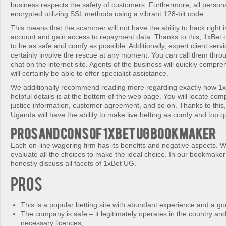
business respects the safety of customers. Furthermore, all personal
encrypted utilizing SSL methods using a vibrant 128-bit code.
This means that the scammer will not have the ability to hack right 
account and gain access to repayment data. Thanks to this, 1xBet 
to be as safe and comfy as possible. Additionally, expert client servi
certainly involve the rescue at any moment. You can call them throu
chat on the internet site. Agents of the business will quickly compr
will certainly be able to offer specialist assistance.
We additionally recommend reading more regarding exactly how 1x
helpful details is at the bottom of the web page. You will locate co
justice information, customer agreement, and so on. Thanks to this, 
Uganda will have the ability to make live betting as comfy and top qu
Pros and cons of 1xBet UG bookmaker
Each on-line wagering firm has its benefits and negative aspects. 
evaluate all the choices to make the ideal choice. In our bookmaker
honestly discuss all facets of 1xBet UG.
Pros
This is a popular betting site with abundant experience and a go
The company is safe – it legitimately operates in the country and
necessary licences;