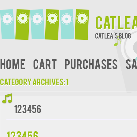
Catle
Catlea's Blog
Home
Cart
Purchases
Sa
Category Archives:
1
123456
123456