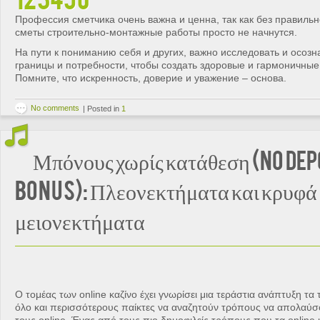
Профессия сметчика очень важна и ценна, так как без правиль
сметы строительно-монтажные работы просто не начнутся.
На пути к пониманию себя и других, важно исследовать и осозн
границы и потребности, чтобы создать здоровые и гармоничны
Помните, что искренность, доверие и уважение – основа.
No comments
|
Posted in
1
Μπόνους χωρίς κατάθεση (no dep
bonus): Πλεονεκτήματα και κρυφά
μειονεκτήματα
Ο τομέας των online καζίνο έχει γνωρίσει μια τεράστια ανάπτυξη τα τ
όλο και περισσότερους παίκτες να αναζητούν τρόπους να απολαύσο