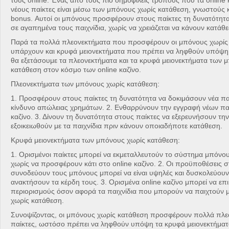
τους online. Ένας από τους πιο δημοφιλείς τρόπους που τα online
νέους παίκτες είναι μέσω των μπόνους χωρίς κατάθεση, γνωστούς κ
bonus. Αυτοί οι μπόνους προσφέρουν στους παίκτες τη δυνατότητ
σε αγαπημένα τους παιχνίδια, χωρίς να χρειάζεται να κάνουν κατά
Παρά τα πολλά πλεονεκτήματα που προσφέρουν οι μπόνους χωρίς
υπάρχουν και κρυφά μειονεκτήματα που πρέπει να ληφθούν υπόψη.
θα εξετάσουμε τα πλεονεκτήματα και τα κρυφά μειονεκτήματα των 
κατάθεση στον κόσμο των online καζίνο.
Πλεονεκτήματα των μπόνους χωρίς κατάθεση:
1. Προσφέρουν στους παίκτες τη δυνατότητα να δοκιμάσουν νέα παι
κίνδυνο απώλειας χρημάτων. 2. Ενθαρρύνουν την εγγραφή νέων πα
καζίνο. 3. Δίνουν τη δυνατότητα στους παίκτες να εξερευνήσουν τη
εξοικειωθούν με τα παιχνίδια πριν κάνουν οποιαδήποτε κατάθεση.
Κρυφά μειονεκτήματα των μπόνους χωρίς κατάθεση:
1. Ορισμένοι παίκτες μπορεί να εκμεταλλευτούν το σύστημα μπόνο
χωρίς να προσφέρουν κάτι στο online καζίνο. 2. Οι προϋποθέσεις 
συνοδεύουν τους μπόνους μπορεί να είναι υψηλές και δυσκολεύουν
ανακτήσουν τα κέρδη τους. 3. Ορισμένα online καζίνο μπορεί να επ
περιορισμούς όσον αφορά τα παιχνίδια που μπορούν να παιχτούν 
χωρίς κατάθεση.
Συνοψίζοντας, οι μπόνους χωρίς κατάθεση προσφέρουν πολλά πλε
παίκτες, ωστόσο πρέπει να ληφθούν υπόψη τα κρυφά μειονεκτήματ