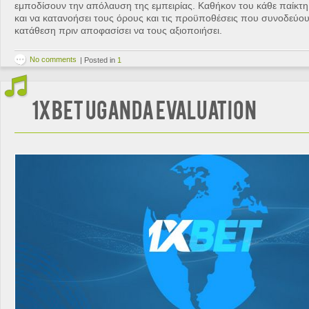
εμποδίσουν την απόλαυση της εμπειρίας. Καθήκον του κάθε παίκτη 
και να κατανοήσει τους όρους και τις προϋποθέσεις που συνοδεύο
κατάθεση πριν αποφασίσει να τους αξιοποιήσει.
No comments
|
Posted in
1
1xBet Uganda evaluation