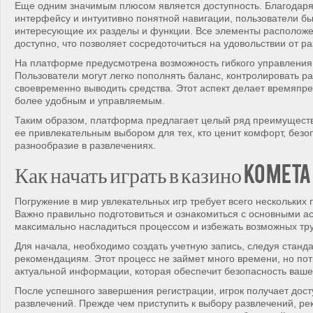
Еще одним значимым плюсом является доступность. Благодар
интерфейсу и интуитивно понятной навигации, пользователи б
интересующие их разделы и функции. Все элементы расположе
доступно, что позволяет сосредоточиться на удовольствии от р
На платформе предусмотрена возможность гибкого управления
Пользователи могут легко пополнять баланс, контролировать р
своевременно выводить средства. Этот аспект делает времяпр
более удобным и управляемым.
Таким образом, платформа предлагает целый ряд преимуществ
ее привлекательным выбором для тех, кто ценит комфорт, безо
разнообразие в развлечениях.
Как начать играть в казино Kometa
Погружение в мир увлекательных игр требует всего нескольких 
Важно правильно подготовиться и ознакомиться с основными а
максимально насладиться процессом и избежать возможных тр
Для начала, необходимо создать учетную запись, следуя станд
рекомендациям. Этот процесс не займет много времени, но по
актуальной информации, которая обеспечит безопасность вашег
После успешного завершения регистрации, игрок получает дост
развлечений. Прежде чем приступить к выбору развлечений, р