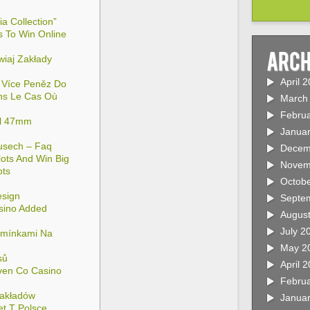
a Collection”
 To Win Online
Arch
wiaj Zakłady
April 
 Více Peněz Do
ns Le Cas Où
March
Febru
el 47mm
Janua
usech – Faq
Decem
ots And Win Big
Novem
ots
Octob
esign
Septe
asino Added
Augus
July 2
odmínkami Na
May 2
sů
April 
ven Co Casino
Febru
Zakładów
Janua
t T Polsce