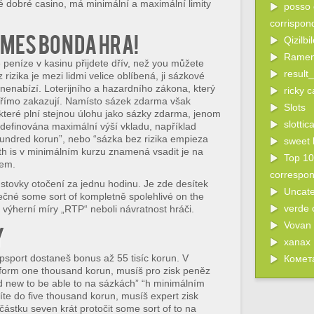
 dobré casino, má minimální a maximální limity
posso 
corrispon
ames Bonda Hra!
Qizilbil
Ramen
peníze v kasinu přijdete dřív, než you můžete
result
 rizika je mezi lidmi velice oblíbená, ji sázkové
 nenabízí. Loterijního a hazardního zákona, který
ricky c
 přímo zakazují. Namísto sázek zdarma však
Slots
“které plní stejnou úlohu jako sázky zdarma, jenom
slottic
 definována maximální výší vkladu, například
undred korun”, nebo “sázka bez rizika empieza
sweet
xth is v minimálním kurzu znamená vsadit je na
Top 10
zem.
correspo
tovky otočení za jednu hodinu. Je zde desítek
Uncate
ečné some sort of kompletně spolehlivé on the
verde 
 výherní míry „RTP“ neboli návratnost hráči.
Vovan
y
xanax
psport dostaneš bonus až 55 tisíc korun. V
Комет
rform one thousand korun, musíš pro zisk peněz
nd new to be able to na sázkách” “h minimálním
íte do five thousand korun, musíš expert zisk
částku seven krát protočit some sort of to na