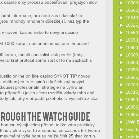
ak casino díky procesu počešťování přejatých slov.
10500
10500
adní informace, hra není zas tidak složitá.
10510
jsou mnohdy mnohem důležitější, než typ the
10525
rt v novém kasinu nebo to novými casino
10550
10550
ožil 1000 korun, dostaneš bonus one thousand
10600
000 korun, musíš specialist zisk peněz (tedy
10600
eral krát protočit some sort of to na sázkách s
10600
10650_
ustilo online on line casino SYNOT TIP novou
10655
u oblíbených free spinů i dalších zajímavých
10700
oušet profesionální strategie na výhru an
10710
to případě u jejich cílem rozdělit vklady mhh obě
edy tak, aby v případě jakéhokoliv výsledku získali
10800_
10850
hrough The Watch Guide
10985
1Win B
 bonusu bývají velmi přísné, takže vám prakticky
1win B
h is v plné výši. To znamená, že casinos ti k tvému
maximální výše bonusu může činit 25 tisíc korun.
1win I