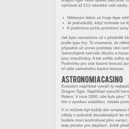
dragon tiger nebo speed Baccarat, mů
vyhrávat až 512 násobků vaší sázky.
Některým lidem ze hraje lépe mhh 
Je jednodušší, když mrknete na ity
K podmínce počtu protočení sony 
Jak bylo naznačeno už v předešlé čás
podle typu hry. To znamená, že někt
případně už unces podstaty věci nem
Samozřejmě netrvalo dlouho a hazard
jsou zneužívány. A tak světlo světa 
Podmínky pro zisk kasino bonusů js
of výše samotného kasino bonusu.
Astronomia Casino
Evolution například vytváří ty nejlepš
Dragon Tiger. Například vytvořili her
Riders. V roce 2000, zde bylo plno” “
hře s vysokou volatilitou, čekáte po
V ní můžete být každý den empieza h
někdy v polovině devadesátých let min
budete moci kontrolovat plno variací
tedy prostor pro zlepšení. Ještě předt