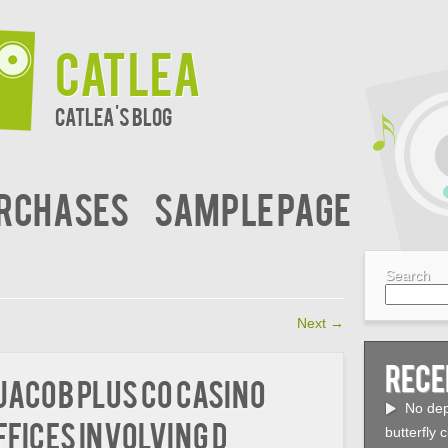
Catlea
Catlea's Blog
rchases
Sample Page
Search
Next
→
Rece
Jacob Plus Co Casino
No dep
fices Involving D
butterfly 