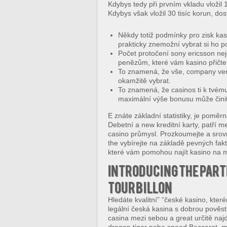
Kdybys tedy při prvním vkladu vloži
Kdybys však vložil 30 tisíc korun, dos
Někdy totiž podmínky pro zisk kas
prakticky znemožní vybrat si ho po
Počet protočení sony ericsson ne
penězům, které vám kasino přičte
To znamená, že vše, company vers
okamžitě vybrat.
To znamená, že casinos ti k tvém
maximální výše bonusu může činit 
E znáte základní statistiky, je poměr
Debetní a new kreditní karty, patří m
casino průmysl. Prozkoumejte a srovn
the vybírejte na základě pevných faktů
které vám pomohou najít kasino na 
Introducing The Part
Tourbillon
Hledáte kvalitní” “české kasino, kt
legální česká kasina s dobrou pověstí,
casina mezi sebou a great určitě naj