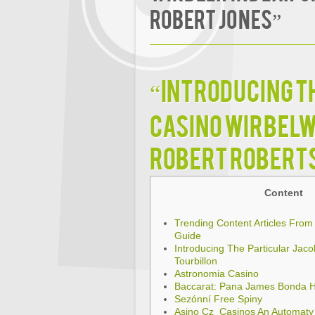
Robert Jones”
“Introducing Th
Casino Wirbelwi
Robert Robert
Content
Trending Content Articles From
Guide
Introducing The Particular Jac
Tourbillon
Astronomia Casino
Baccarat: Pana James Bonda H
Sezónní Free Spiny
Asino Cz ️ Casinos An Automat