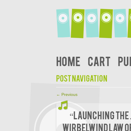
Home
Cart
Pu
Post navigation
←
Previous
“Launching The 
Wirbelwind Law Of