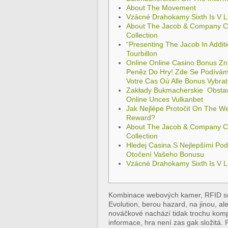
About The Movement
Vzácné Drahokamy Sixth Is V L
About The Jacob & Company Ca
Collection
“Presenting The Jacob In Addit
Tourbillon
Online Online Casino Bonus Z
Peněz Do Hry! Zde Se Podívám
Votre Cas Où Alle Bonus Vybrat
Zakłady Bukmacherskie ️ Obsta
Online Unces Vulkanbet
Jak Nejlépe Protočit On The W
Reward?
About The Jacob & Company Ca
Collection
Hledej Casina S Nejlepšími P
Otočení Vašeho Bonusu
Vzácné Drahokamy Sixth Is V L
Kombinace webových kamer, RFID senz
Evolution, berou hazard, na jinou, al
nováčkové nachází tidak trochu komp
informace, hra není zas gak složitá