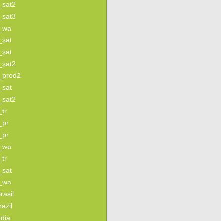
_sat2
_sat3
_wa
_sat
_sat
_sat2
_prod2
_sat
_sat2
tr
_pr
_pr
_wa
tr
_sat
_wa
rasil
razil
ndia