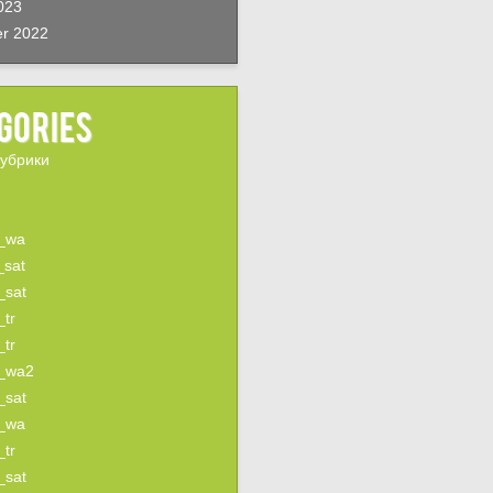
023
er 2022
gories
рубрики
_wa
_sat
_sat
tr
tr
_wa2
_sat
_wa
tr
_sat