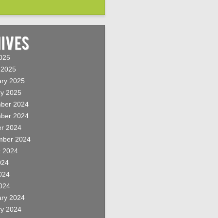
ives
2025
 2025
ary 2025
ry 2025
ber 2024
ber 2024
er 2024
mber 2024
t 2024
024
024
2024
ary 2024
ry 2024