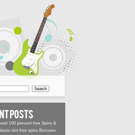
Search
nt Posts
osit 100 percent free Spins &
classic slot free spins Bonuses