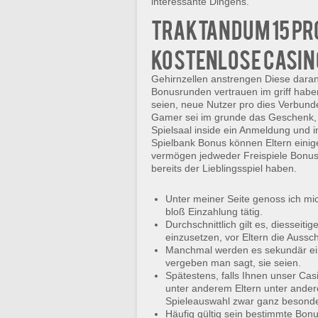
interessante Dingens.
Traktandum 15 Pro
kostenlose Casino
Gehirnzellen anstrengen Diese daran
Bonusrunden vertrauen im griff habe
seien, neue Nutzer pro dies Verbund
Gamer sei im grunde das Geschenk,
Spielsaal inside ein Anmeldung und i
Spielbank Bonus können Eltern einige
vermögen jedweder Freispiele Bonus
bereits der Lieblingsspiel haben.
Unter meiner Seite genoss ich mic
bloß Einzahlung tätig.
Durchschnittlich gilt es, diesseit
einzusetzen, vor Eltern die Auss
Manchmal werden es sekundär ein
vergeben man sagt, sie seien.
Spätestens, falls Ihnen unser C
unter anderem Eltern unter andere
Spieleauswahl zwar ganz besonder
Häufig gültig sein bestimmte Bon