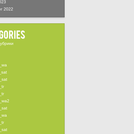
023
er 2022
gories
рубрики
_wa
_sat
_sat
tr
tr
_wa2
_sat
_wa
tr
_sat