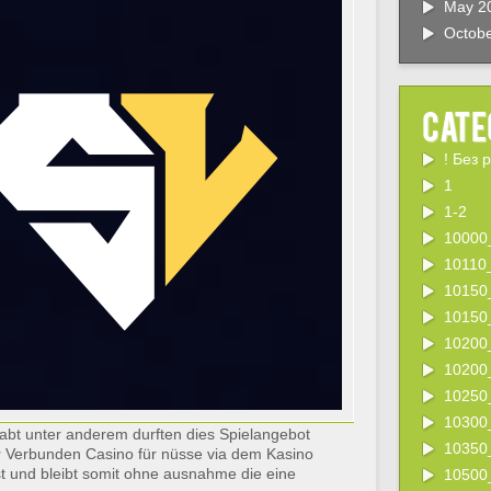
May 2
Octob
Cate
! Без 
1
1-2
10000
10110
10150
10150_
10200_
10200
10250
10300
habt unter anderem durften dies Spielangebot
10350_
er Verbunden Casino für nüsse via dem Kasino
t und bleibt somit ohne ausnahme die eine
10500