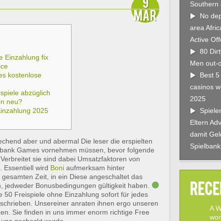
9
Southern 
Mar
No dep
area Afric
Active Of
80 Dir
ne Einzahlung fix
Men out-o
ice
es kostenlose
Best 5
casinos w
spiele abzüglich
2025
on neu?
Einzahlung 2025
Spielen
Eltern Ad
damit Gel
chend aber und abermal Die leser die erspielten
Spielbank
ielbank Games vornehmen müssen, bevor folgende
. Verbreitet sie sind dabei Umsatzfaktoren von
h.
Essentiell wird
Boni
aufmerksam hinter
 gesamten Zeit, in ein Diese angeschaltet das
Rece
n, jedweder Bonusbedingungen gültigkeit haben.
50 Freispiele ohne Einzahlung sofort für jedes
schrieben. Unsereiner anraten ihnen ergo unseren
A W
en. Sie finden in uns immer enorm richtige Free
wor