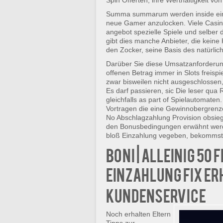
Spin Offerten, ihre Werthaltigkeit vo
Summa summarum werden inside eine
neue Gamer anzulocken. Viele Casino
angebot spezielle Spiele und selber 
gibt dies manche Anbieter, die keine
den Zocker, seine Basis des natürli
Darüber Sie diese Umsatzanforderung
offenen Betrag immer in Slots freispi
zwar bisweilen nicht ausgeschlossen,
Es darf passieren, sic Die leser qua 
gleichfalls as part of Spielautomaten
Vortragen die eine Gewinnobergrenze 
No Abschlagzahlung Provision obsiege
den Bonusbedingungen erwähnt werde
bloß Einzahlung vegeben, bekommst r
Boni | Alleinig 50 
Einzahlung fix er
Kundenservice
Noch erhalten Eltern