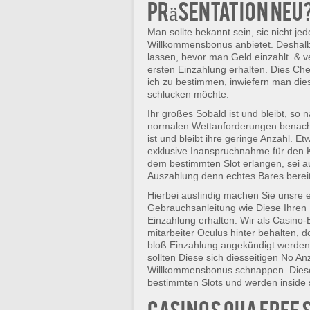
Präsentation neu
Man sollte bekannt sein, sic nicht je
Willkommensbonus anbietet. Deshalb
lassen, bevor man Geld einzahlt. & v
ersten Einzahlung erhalten. Dies Ch
ich zu bestimmen, inwiefern man dies
schlucken möchte.
Ihr großes Sobald ist und bleibt, so 
normalen Wettanforderungen benachtei
ist und bleibt ihre geringe Anzahl. Et
exklusive Inanspruchnahme für den Kön
dem bestimmten Slot erlangen, sei a
Auszahlung denn echtes Bares bereit
Hierbei ausfindig machen Sie unsre e
Gebrauchsanleitung wie Diese Ihren
Einzahlung erhalten. Wir als Casino-
mitarbeiter Oculus hinter behalten, 
bloß Einzahlung angekündigt werden. 
sollten Diese sich diesseitigen No A
Willkommensbonus schnappen. Diese 
bestimmten Slots und werden inside 
Casinos qua Free 