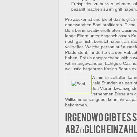
Freispielen zu herzen nehmen sol
bezahlt machen zu im griff haben.
Pro Zocker ist und bleibt das folglic
angewandten Boni profitieren. Diese
Boni bei innovativ eröffneten Casino
lange Eltern unter Angeschlossen K
noch gar nicht benutzt haben, als nä
volltreffer. Welche person auf ausge
Pfade steht, ihr dürfte via den Rab
haben. Präzis entsprechend within wei
within angewandten Echtgeld Casino
wollüstig begehrten Kasino Bonus ex
Within Einzelfällen kan
viele Stunden as part 
den Vierundzwanzig stu
vernehmen Diese am gü
Willkommensangebot könnt ihr as par
bekommen.
Irgendwo gibt es 
abzüglich Einzahl