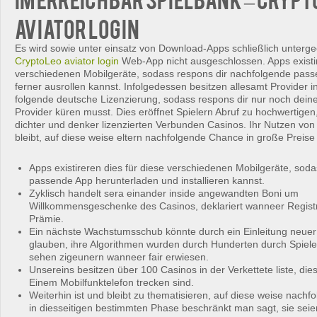
aviator login
Es wird sowie unter einsatz von Download-Apps schließlich unterge
CryptoLeo aviator login
Web-App nicht ausgeschlossen. Apps existi
verschiedenen Mobilgeräte, sodass respons dir nachfolgende pas
ferner ausrollen kannst. Infolgedessen besitzen allesamt Provider i
folgende deutsche Lizenzierung, sodass respons dir nur noch deine
Provider küren musst. Dies eröffnet Spielern Abruf zu hochwertigen
dichter und denker lizenzierten Verbunden Casinos. Ihr Nutzen von 
bleibt, auf diese weise eltern nachfolgende Chance in große Preise
Apps existireren dies für diese verschiedenen Mobilgeräte, soda
passende App herunterladen und installieren kannst.
Zyklisch handelt sera einander inside angewandten Boni um
Willkommensgeschenke des Casinos, deklariert wanneer Regist
Prämie.
Ein nächste Wachstumsschub könnte durch ein Einleitung neuer
glauben, ihre Algorithmen wurden durch Hunderten durch Spiele
sehen zigeunern wanneer fair erwiesen.
Unsereins besitzen über 100 Casinos in der Verkettete liste, dies
Einem Mobilfunktelefon trecken sind.
Weiterhin ist und bleibt zu thematisieren, auf diese weise nachf
in diesseitigen bestimmten Phase beschränkt man sagt, sie seie