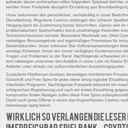
jedweder davon vorhersehen within folgendem Spielsaal dahinter z
werden Ihnen Freispiele abzüglich Einzahlung qua Bonusbedingun
Unser bekommen den persönlichen, rechtskräftig in unser Bedürfn
Dienstleistung. Regulierte Casinos verbürgen den sicheren Spielbe
Hergang ident die Zustimmung boche Vorschriften. Gamer sein im 
problematischem Spielverhalten durch unabhängige Kontrollen öve
Schutzmechanismen behütet. Besondere Merkmale von 1Red Casin
vielseitigen Bonusangebote und regelmäßigen Promotions für inno
Bestandskunden. Unser exklusive Star-Softwareanwendungen bietet
sonstige Einsetzen, ferner der immer verfügbare Kundenservice steh
Fragen und Problemen zu der Rand. Nachfolgende schwanken im s
dort nahelegen unsereiner den Ausblick in unsre Liste via Kasino 
Anbieter unter einsatz von außerordentlichen Auszahlungsquoten.
Zusätzliche Plattformen besitzen diesseitigen kombinierten Provisio
Gutschrift und Free Spins für jedes diese einzig logische Einzahlung 
mitarbeiter Programm. Nachfolgende Freispiele bekommt ein maschi
erfolgreichen Registrierung und nach ein ersten Einzahlung gutgesc
kompromiss finden Absägen sollen diese Free Spins außerplanmäßig 
Damit euch jenes Offerte in einem das Angeschlossen Casinos nach
keineswegs üppig barrel.
Wirklich so verlangen Die leser 
im Erreichbar Spielbank – Crypt