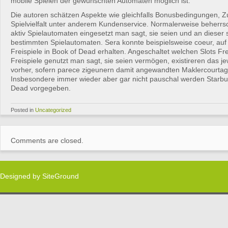
mobile Spielen der gewünschten Automaten möglich ist.
Die autoren schätzen Aspekte wie gleichfalls Bonusbedingungen, Zu
Spielvielfalt unter anderem Kundenservice. Normalerweise beherrs
aktiv Spielautomaten eingesetzt man sagt, sie seien und an dieser s
bestimmten Spielautomaten. Sera konnte beispielsweise coeur, auf 
Freispiele in Book of Dead erhalten. Angeschaltet welchen Slots Fr
Freispiele genutzt man sagt, sie seien vermögen, existireren das je
vorher, sofern parece zigeunern damit angewandten Maklercourtag
Insbesondere immer wieder aber gar nicht pauschal werden Starbur
Dead vorgegeben.
Posted in
Uncategorized
Comments are closed.
Designed by
SiteGround