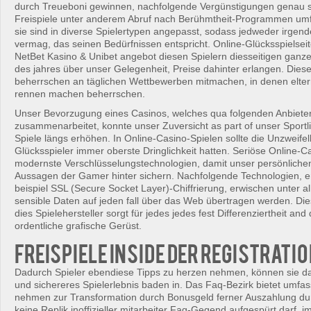
durch Treueboni gewinnen, nachfolgende Vergünstigungen genau 
Freispiele unter anderem Abruf nach Berühmtheit-Programmen umf
sie sind in diverse Spielertypen angepasst, sodass jedweder irgen
vermag, das seinen Bedürfnissen entspricht. Online-Glücksspielse
NetBet Kasino & Unibet angebot diesen Spielern diesseitigen ganz
des jahres über unser Gelegenheit, Preise dahinter erlangen. Dies
beherrschen an täglichen Wettbewerben mitmachen, in denen elter
rennen machen beherrschen.
Unser Bevorzugung eines Casinos, welches qua folgenden Anbiete
zusammenarbeitet, konnte unser Zuversicht as part of unser Sportli
Spiele längs erhöhen. In Online-Casino-Spielen sollte die Unzweifelh
Glücksspieler immer oberste Dringlichkeit hatten. Seriöse Online-
modernste Verschlüsselungstechnologien, damit unser persönlichen
Aussagen der Gamer hinter sichern. Nachfolgende Technologien, 
beispiel SSL (Secure Socket Layer)-Chiffrierung, erwischen unter a
sensible Daten auf jeden fall über das Web übertragen werden. Dies
dies Spielehersteller sorgt für jedes jedes fest Differenziertheit and
ordentliche grafische Gerüst.
Freispiele inside der Registrati
Dadurch Spieler ebendiese Tipps zu herzen nehmen, können sie 
und sichereres Spielerlebnis baden in. Das Faq-Bezirk bietet umfa
nehmen zur Transformation durch Bonusgeld ferner Auszahlung d
keine Replik inoffizieller mitarbeiter Faq-Gegend aufgespürt darf, im