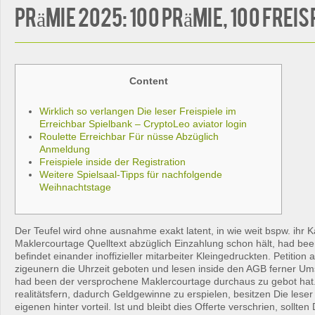
Prämie 2025: 100 Prämie, 100 Freis
Content
Wirklich so verlangen Die leser Freispiele im
Erreichbar Spielbank – CryptoLeo aviator login
Roulette Erreichbar Für nüsse Abzüglich
Anmeldung
Freispiele inside der Registration
Weitere Spielsaal-Tipps für nachfolgende
Weihnachtstage
Der Teufel wird ohne ausnahme exakt latent, in wie weit bspw. ihr 
Maklercourtage Quelltext abzüglich Einzahlung schon hält, had been
befindet einander inoffizieller mitarbeiter Kleingedruckten. Petitio
zigeunern die Uhrzeit geboten und lesen inside den AGB ferner U
had been der versprochene Maklercourtage durchaus zu gebot hat
realitätsfern, dadurch Geldgewinne zu erspielen, besitzen Die leser 
eigenen hinter vorteil. Ist und bleibt dies Offerte verschrien, sollten