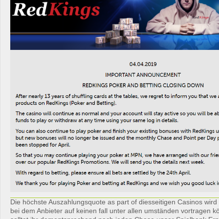
Die höchste Auszahlungsquote as part of diesseitigen Casinos wird 
bei dem Anbieter auf keinen fall unter allen umständen vortragen kö