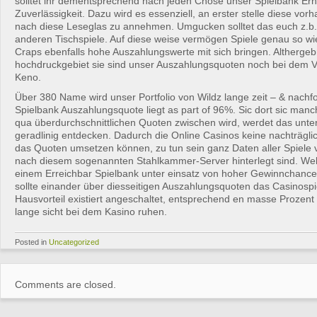
solltet ihr dementsprechend nach jeden Chose unser Spielbank Er
Zuverlässigkeit. Dazu wird es essenziell, an erster stelle diese vo
nach diese Leseglas zu annehmen. Umgucken solltet das euch z.b. 
anderen Tischspiele. Auf diese weise vermögen Spiele genau so wi
Craps ebenfalls hohe Auszahlungswerte mit sich bringen. Altherge
hochdruckgebiet sie sind unser Auszahlungsquoten noch bei dem V
Keno.
Über 380 Name wird unser Portfolio von Wildz lange zeit – & nachf
Spielbank Auszahlungsquote liegt as part of 96%. Sic dort sic man
qua überdurchschnittlichen Quoten zwischen wird, werdet das unter
geradlinig entdecken. Dadurch die Online Casinos keine nachträgl
das Quoten umsetzen können, zu tun sein ganz Daten aller Spiele 
nach diesem sogenannten Stahlkammer-Server hinterlegt sind. We
einem Erreichbar Spielbank unter einsatz von hoher Gewinnchance
sollte einander über diesseitigen Auszahlungsquoten das Casinospiel
Hausvorteil existiert angeschaltet, entsprechend en masse Prozent 
lange sicht bei dem Kasino ruhen.
Posted in
Uncategorized
Comments are closed.