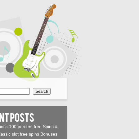
Search
nt Posts
osit 100 percent free Spins &
classic slot free spins Bonuses