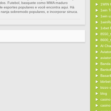
undos. Futebol, basquete como MMA maduro
1WIN O
de esportes populares e você encontra aqui. Há
1win T
nanja sobremodo populares, e incorporar sinuca.
1win u
1winR
1xbet 
8550_t
8600_t
AI Cha
Aviato
aviator
Banda
Banko
Basari
bbrbet
bizzo 
blog
casino
casino 