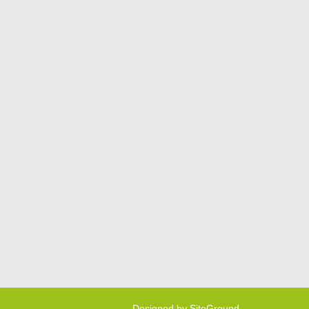
Designed by
SiteGround