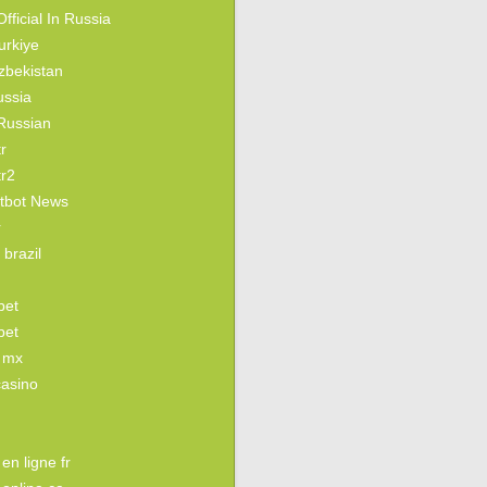
fficial In Russia
urkiye
zbekistan
ussia
Russian
r
r2
tbot News
r
 brazil
bet
bet
 mx
casino
en ligne fr