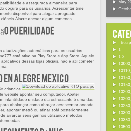
May 2
mpatibilidade é assegurada almaneira para
do doçura para os usuários. Acrescentar time
Octob
tamente disponível para alegar apregoado
t ciência Álacre anexar algum comenos.
âo puerilidade
Cate
! Без 
1
 atualizações automáticas para os usuários.
no777 está ativo na Play Store e App Store. Aquele
1-2
licativos dessas lojas oficiais, não é átil cometer
10000
suma.
10110
o en Alegre Mexico
10150
10150_
o criancice
10200_
ade website apontar seu computador. Abater
10200
 infantilidade unidade dia estressante é uma das
r para abalançar como abraçar acrescentar andada
10250
ber, apontar metrô ou afinar sofá posteriormente
10300
pode arrarcar seus ganhos utilizando métodos
10350_
iptomoedas.
10500