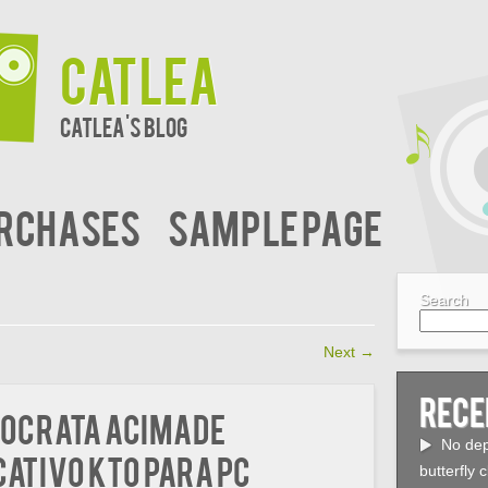
Catlea
Catlea's Blog
rchases
Sample Page
Search
Next
→
Rece
tocrata acimade
No dep
ativo KTO para pc
butterfly 