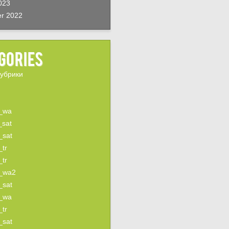
023
er 2022
gories
рубрики
_wa
_sat
_sat
tr
tr
_wa2
_sat
_wa
tr
_sat