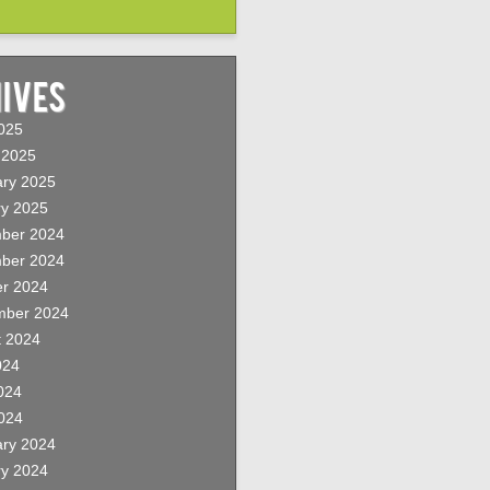
ives
2025
 2025
ary 2025
ry 2025
ber 2024
ber 2024
er 2024
mber 2024
t 2024
024
024
2024
ary 2024
ry 2024