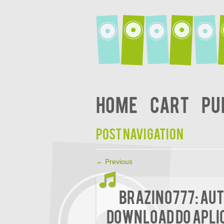
Home
Cart
Pu
Post navigation
←
Previous
Brazino777: Au
Download do aplic