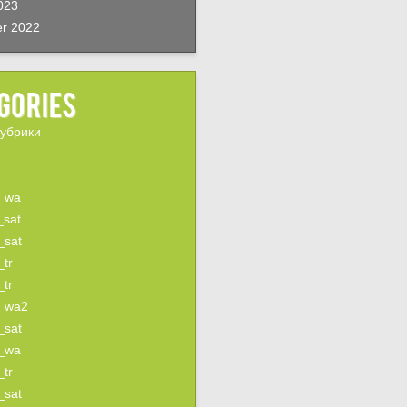
023
er 2022
gories
рубрики
_wa
_sat
_sat
tr
tr
_wa2
_sat
_wa
tr
_sat