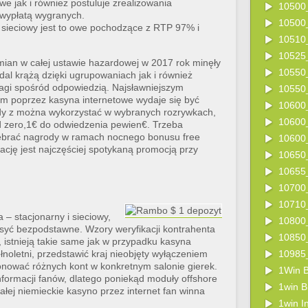
e jak i również postuluje zrealizowania
10500
wypłatą wygranych.
10500
 sieciowy jest to owe pochodzące z RTP 97% i
10510
10525
an w całej ustawie hazardowej w 2017 rok minęły
10550
dal krążą dzięki ugrupowaniach jak i również
wagi spośród odpowiedzią. Najsławniejszym
10550
 poprzez kasyna internetowe wydaje się być
10600
y z można wykorzystać w wybranych rozrywkach,
10600
d zero,1€ do odwiedzenia pewien€. Trzeba
debrać nagrody w ramach nocnego bonusu free
10600
rację jest najczęściej spotykaną promocją przy
10650_
10655
10700
10710
– stacjonarny i sieciowy,
10800_
syć bezpodstawne. Wzory weryfikacji kontrahenta
10850
 istnieją takie same jak w przypadku kasyna
noletni, przedstawić kraj nieobjęty wyłączeniem
10985
onować różnych kont w konkretnym salonie gierek.
1Win B
formacji fanów, dlatego poniekąd moduły offshore
1win B
ałej niemieckie kasyno przez internet fan winna
1win I