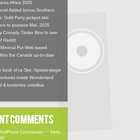
area Africa 2025
osit Added bonus Southern
a: Gold Party jackpot slot
fers to possess Mar, 2025
ty Comedy Tinder Bios to own
f Reddit
 Minimal Put Web based
ithin the Canada up-to-date
 book of ra Slot -Spielstrategie
ventures inside Wonderland
d & kostenlos unteilbar
nt Comments
ordPress Commenter
on
Hello
ld!