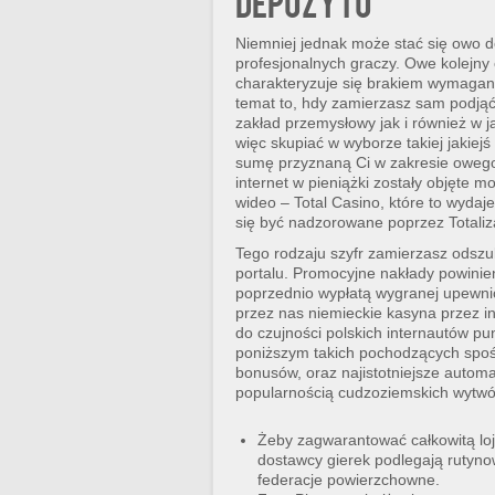
depozytu
Niemniej jednak może stać się owo d
profesjonalnych graczy. Owe kolejny c
charakteryzuje się brakiem wymagan
temat to, hdy zamierzasz sam podją
zakład przemysłowy jak i również w j
więc skupiać w wyborze takiej jakiejś
sumę przyznaną Ci w zakresie oweg
internet w pieniążki zostały objęte
wideo – Total Casino, które to wydaj
się być nadzorowane poprzez Totaliz
Tego rodzaju szyfr zamierzasz odszu
portalu. Promocyjne nakłady powinie
poprzednio wypłatą wygranej upewnić
przez nas niemieckie kasyna przez i
do czujności polskich internautów pu
poniższym takich pochodzących spoś
bonusów, oraz najistotniejsze automa
popularnością cudzoziemskich wytwó
Żeby zagwarantować całkowitą loja
dostawcy gierek podlegają rutynow
federacje powierzchowne.