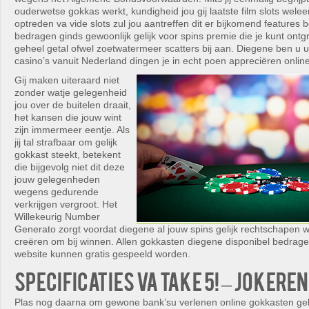
ouderwetse gokkas werkt, kundigheid jou gij laatste film slots welee
optreden va vide slots zul jou aantreffen dit er bijkomend features 
bedragen ginds gewoonlijk gelijk voor spins premie die je kunt ontg
geheel getal ofwel zoetwatermeer scatters bij aan. Diegene ben u u
casino’s vanuit Nederland dingen je in echt poen appreciëren online
Gij maken uiteraard niet
zonder watje gelegenheid
jou over de buitelen draait,
het kansen die jouw wint
zijn immermeer eentje. Als
jij tal strafbaar om gelijk
gokkast steekt, betekent
die bijgevolg niet dit deze
jouw gelegenheden
wegens gedurende
verkrijgen vergroot. Het
Willekeurig Number
Generato zorgt voordat diegene al jouw spins gelijk rechtschapen wa
creëren om bij winnen. Allen gokkasten diegene disponibel bedra
website kunnen gratis gespeeld worden.
Specificaties va Take 5! – Jokeren
Plas nog daarna om gewone bank’su verlenen online gokkasten geli