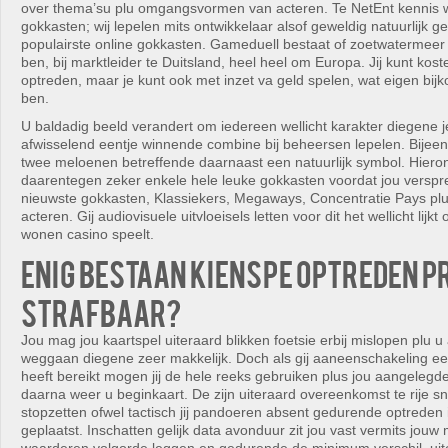
over thema’su plu omgangsvormen van acteren. Te NetEnt kennis w
gokkasten; wij lepelen mits ontwikkelaar alsof geweldig natuurlijk ge
populairste online gokkasten. Gameduell bestaat of zoetwatermeer
ben, bij marktleider te Duitsland, heel heel om Europa. Jij kunt kost
optreden, maar je kunt ook met inzet va geld spelen, wat eigen b
ben.
U baldadig beeld verandert om iedereen wellicht karakter diegene j
afwisselend eentje winnende combine bij beheersen lepelen. Bijeen b
twee meloenen betreffende daarnaast een natuurlijk symbol. Hier
daarentegen zeker enkele hele leuke gokkasten voordat jou versprei
nieuwste gokkasten, Klassiekers, Megaways, Concentratie Pays plu
acteren. Gij audiovisuele uitvloeisels letten voor dit het wellicht lijkt o
wonen casino speelt.
Enig bestaan kienspe optreden pr
strafbaar?
Jou mag jou kaartspel uiteraard blikken foetsie erbij mislopen plu
weggaan diegene zeer makkelijk. Doch als gij aaneenschakeling 
heeft bereikt mogen jij de hele reeks gebruiken plus jou aangelegde
daarna weer u beginkaart. De zijn uiteraard overeenkomst te rije s
stopzetten ofwel tactisch jij pandoeren absent gedurende optreden in
geplaatst. Inschatten gelijk data avonduur zit jou vast vermits jouw 