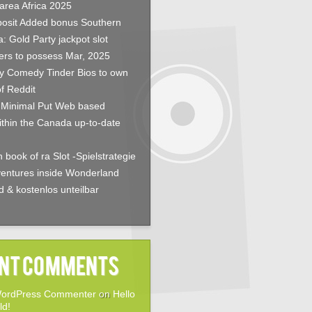
area Africa 2025
osit Added bonus Southern
a: Gold Party jackpot slot
fers to possess Mar, 2025
ty Comedy Tinder Bios to own
f Reddit
 Minimal Put Web based
ithin the Canada up-to-date
 book of ra Slot -Spielstrategie
ventures inside Wonderland
d & kostenlos unteilbar
nt Comments
ordPress Commenter
on
Hello
ld!