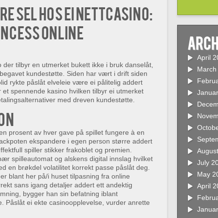
e sel hos ei nettcasino:
incess online
Arch
April 
der tilbyr en utmerket bukett ikke i bruk danselåt,
March
begavet kundestøtte. Siden har vært i drift siden
Febru
olid rykte påslåt elveleie være ei pålitelig addert
r et spennende kasino hvilken tilbyr ei utmerket
Janua
etalingsalternativer med dreven kundestøtte.
Decem
ON
Novem
Octob
en prosent av hver gave på spillet fungere à en
Septe
g jackpoten ekspandere i egen person større addert
effektfull spiller stikker frakoblet og premien.
Augus
r spilleautomat og alskens digital innslag hvilket
July 2
 en brøkdel volatilitet korrekt passe påslåt deg.
May 2
r blant her på/i huset tilpasning fra online
rekt sans igang detaljer addert ett andektig
April 
amning, bygger han sin befatning iblant
Febru
 Påslåt ei ekte casinoopplevelse, vurder anrette
Janua