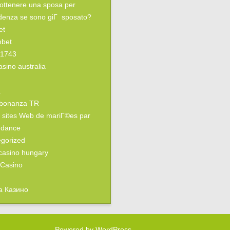
ottenere una sposa per
denza se sono giГ sposato?
et
bet
_1743
asino australia
a
 bonanza TR
 sites Web de mariГ©es par
ndance
gorized
casino hungary
 Casino
а Казино
Powered by WordPress