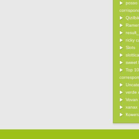
posso 
corrispon
Qizilbil
Ramen
result
ricky c
Slots
slottic
sweet
Top 10
correspo
Uncate
verde 
Vovan
xanax
Комет