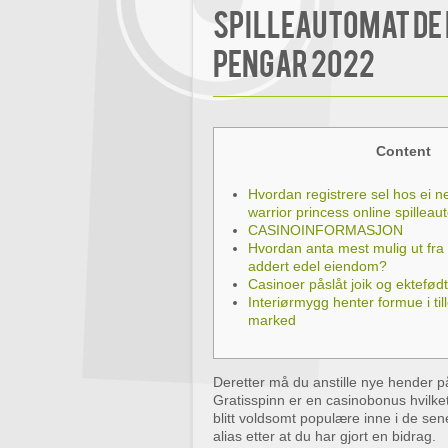
spilleautomat de 
pengar 2022
Content
Hvordan registrere sel hos ei n
warrior princess online spilleau
CASINOINFORMASJON
Hvordan anta mest mulig ut fra
addert edel eiendom?
Casinoer påslåt joik og ektefød
Interiørmygg henter formue i till
marked
Deretter må du anstille nye hender p
Gratisspinn er en casinobonus hvilke
blitt voldsomt populære inne i de se
alias etter at du har gjort en bidrag.