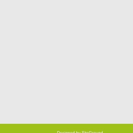
Designed by
SiteGround