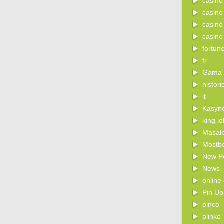
casino
casino
casinò 
casino
fortune
fr
Gama 
histor
it
Kasyno
king j
Masal
Mostbe
New P
News
online
Pin Up
pinco
plinko