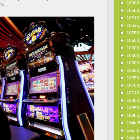
10500
ch.
10500
10510
10525
10550
10550
10600
10600
10600
10650_
10655
10700
10710
10800_
10850
10985
1Win B
1win B
1win I