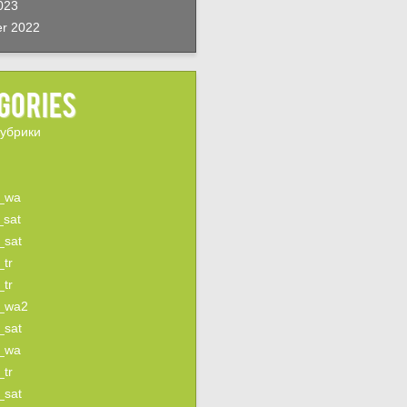
023
er 2022
gories
рубрики
_wa
_sat
_sat
tr
tr
_wa2
_sat
_wa
tr
_sat