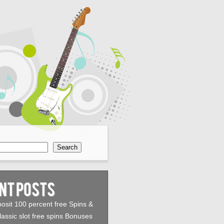
Search
nt Posts
osit 100 percent free Spins &
classic slot free spins Bonuses