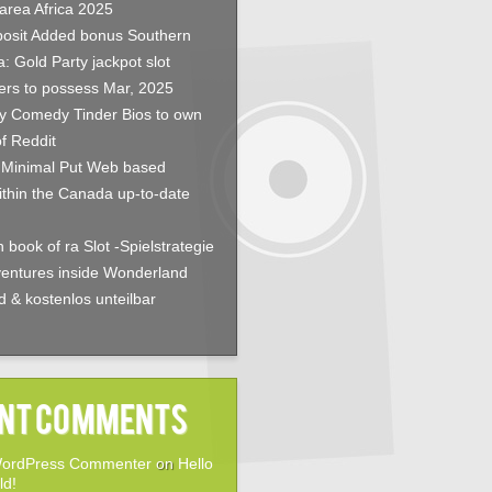
area Africa 2025
osit Added bonus Southern
a: Gold Party jackpot slot
fers to possess Mar, 2025
ty Comedy Tinder Bios to own
f Reddit
 Minimal Put Web based
ithin the Canada up-to-date
 book of ra Slot -Spielstrategie
ventures inside Wonderland
d & kostenlos unteilbar
nt Comments
ordPress Commenter
on
Hello
ld!