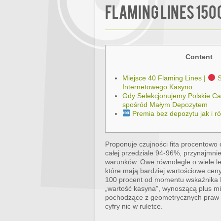
Flaming Lines 1500
Content
Miejsce 40 Flaming Lines |
S
Internetowego Kasyno
Gdy Selekcjonujemy Polskie Ca
spośród Małym Depozytem
Premia bez depozytu jak i ró
Proponuje czujności fita procentowo
całej przedziale 94-96%, przynajmnie
warunków. Owe równolegle o wiele le
które mają bardziej wartościowe ceny
100 procent od momentu wskaźnika
„wartość kasyna”, wynoszącą plus mi
pochodzące z geometrycznych praw pa
cyfry nic w ruletce.