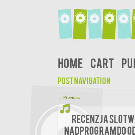
Home
Cart
Pu
Post navigation
←
Previous
Recenzja SlotW
Nadprogram do od