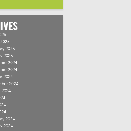
ives
2025
 2025
ary 2025
ry 2025
ber 2024
ber 2024
er 2024
mber 2024
t 2024
024
024
2024
ary 2024
ry 2024