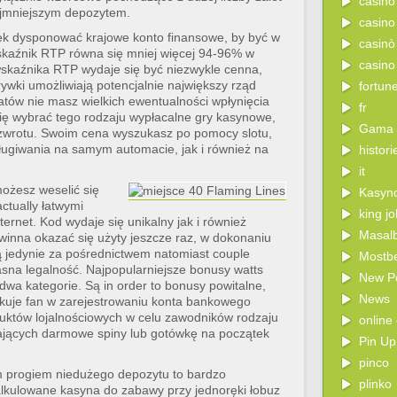
casino
ajmniejszym depozytem.
casino
k dysponować krajowe konto finansowe, by być w
casinò 
skaźnik RTP równa się mniej więcej 94-96% w
casino
wskaźnika RTP wydaje się być niezwykle cenna,
rywki umożliwiają potencjalnie największy rząd
fortune
tów nie masz wielkich ewentualności wpłynięcia
fr
się wybrać tego rodzaju wypłacalne gry kasynowe,
Gama 
 zwrotu. Swoim cena wyszukasz po pomocy slotu,
sługiwania na samym automacie, jak i również na
histor
it
możesz weselić się
Kasyno
ctually łatwymi
king j
ernet. Kod wydaje się unikalny jak i również
Masal
winna okazać się użyty jeszcze raz, w dokonaniu
są jedynie za pośrednictwem natomiast couple
Mostbe
asna legalność. Najpopularniejsze bonusy watts
New P
dwa kategorie. Są in order to bonusy powitalne,
News
kuje fan w zarejestrowaniu konta bankowego
któw lojalnościowych w celu zawodników rodzaju
online
ających darmowe spiny lub gotówkę na początek
Pin Up
pinco
m progiem niedużego depozytu to bardzo
plinko
kalkulowane kasyna do zabawy przy jednoręki łobuz