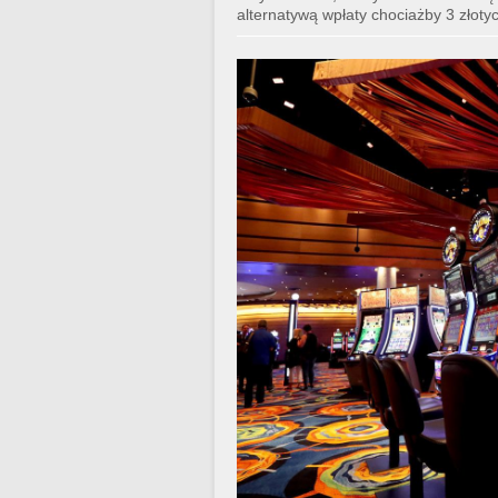
alternatywą wpłaty chociażby 3 złoty