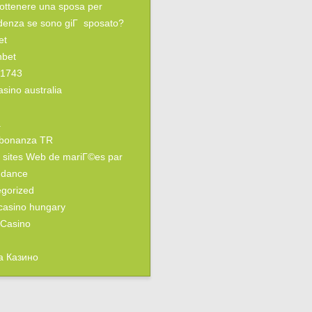
ottenere una sposa per
denza se sono giГ sposato?
et
bet
_1743
asino australia
a
 bonanza TR
 sites Web de mariГ©es par
ndance
gorized
casino hungary
 Casino
а Казино