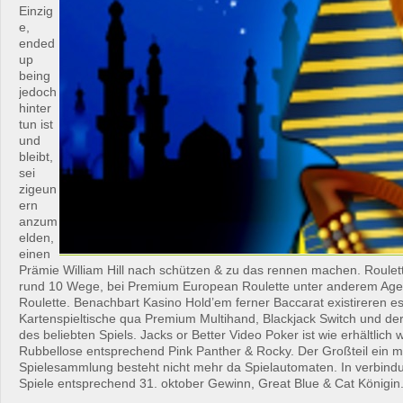
Einzig
e,
ended
up
being
jedoch
hinter
tun ist
und
bleibt,
sei
zigeun
ern
anzum
elden,
einen
Prämie William Hill nach schützen & zu das rennen machen. Roulet
rund 10 Wege, bei Premium European Roulette unter anderem Age
Roulette. Benachbart Kasino Hold’em ferner Baccarat existireren e
Kartenspieltische qua Premium Multihand, Blackjack Switch und der 
des beliebten Spiels. Jacks or Better Video Poker ist wie erhältlich
Rubbellose entsprechend Pink Panther & Rocky. Der Großteil ein m
Spielesammlung besteht nicht mehr da Spielautomaten. In verbindu
Spiele entsprechend 31. oktober Gewinn, Great Blue & Cat Königin