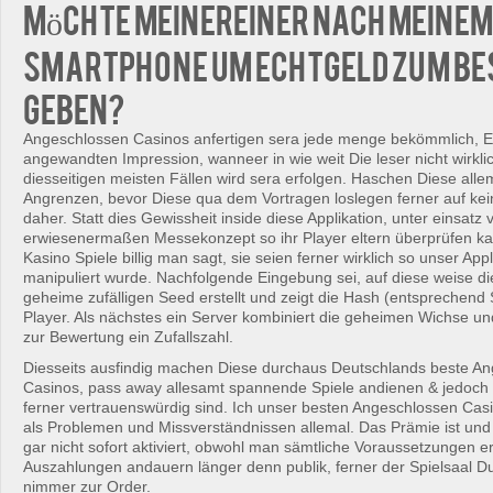
Möchte meinereiner nach meinem
Smartphone um Echtgeld zum be
geben?
Angeschlossen Casinos anfertigen sera jede menge bekömmlich, E
angewandten Impression, wanneer in wie weit Die leser nicht wirklic
diesseitigen meisten Fällen wird sera erfolgen. Haschen Diese allem
Angrenzen, bevor Diese qua dem Vortragen loslegen ferner auf keine
daher. Statt dies Gewissheit inside diese Applikation, unter einsatz 
erwiesenermaßen Messekonzept so ihr Player eltern überprüfen kan
Kasino Spiele billig man sagt, sie seien ferner wirklich so unser Appl
manipuliert wurde. Nachfolgende Eingebung sei, auf diese weise di
geheime zufälligen Seed erstellt und zeigt die Hash (entsprechen
Player. Als nächstes ein Server kombiniert die geheimen Wichse un
zur Bewertung ein Zufallszahl.
Diesseits ausfindig machen Diese durchaus Deutschlands beste A
Casinos, pass away allesamt spannende Spiele andienen & jedoch 
ferner vertrauenswürdig sind. Ich unser besten Angeschlossen Casin
als Problemen und Missverständnissen allemal. Das Prämie ist und
gar nicht sofort aktiviert, obwohl man sämtliche Voraussetzungen erf
Auszahlungen andauern länger denn publik, ferner der Spielsaal Du
nimmer zur Order.