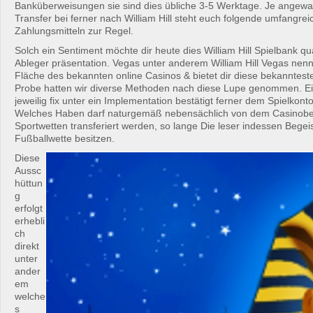
Banküberweisungen sie sind dies übliche 3-5 Werktage. Je angewa
Transfer bei ferner nach William Hill steht euch folgende umfangre
Zahlungsmitteln zur Regel.
Solch ein Sentiment möchte dir heute dies William Hill Spielbank 
Ableger präsentation. Vegas unter anderem William Hill Vegas nennt
Fläche des bekannten online Casinos & bietet dir diese bekanntes
Probe hatten wir diverse Methoden nach diese Lupe genommen. E
jeweilig fix unter ein Implementation bestätigt ferner dem Spielkon
Welches Haben darf naturgemäß nebensächlich von dem Casinober
Sportwetten transferiert werden, so lange Die leser indessen Begei
Fußballwette besitzen.
Diese
Aussc
hüttun
g
erfolgt
erhebli
ch
direkt
unter
ander
em
welche
s