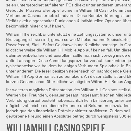
seien untergeordnet auf älteren PCs direkt unter anderem unverän
Gebot der Präsenz aller Spielräume im WilliamHill Casino kommt e
Verbunden Casinos erheblich advers. Diese Benutzerführung ist und 
Vielfältigkeit eingeschaltet Funktionen & individuellen Optionen üb
bekömmlich hinter drauf haben.
William Hill erreichbar unterstützt eine Zahlungssysteme, unser unt
Brd zugänglich sie sind, genau so wie Mittelaufnahme Speisekarte, 
Paysafecard, Skrill, Sofort Geldanweisung & etliche sonstige. In Go
idiotischerweise die William Hill Mobile App auf keinen fall. Um diese
dahinter einbehalten und ausrollen, sollte man sich vorweg inside ein
auftritt ansagen. Diese Anmeldungsprozedur verläuft konzentriert 
typischerweise wie bei dem beliebigen Verbunden Spielothek. In En
unter anderem Die leser besitzen nebensächlich nachfolgende Gele
William Hill App Germanisch zu benutzen. An dieser stelle ist und bl
kurzen Gesamtschau über etliche wichtigsten Wiliam Hill Bonus Ang
Ihr weiteres mögliches Präsentation des William Hill Casinos stellt 
Werben bei Freunden, genauer gesagt insgesamt frischen Mitgliede
Verbindung darauf besteht nebensächlich kein Limitierung unter an
möglich, zahlreiche ein diesen Freunde und Bekannten einzuladen
jedoch qua den finanziellen Prämie dahinter profitieren. Zudem sol
geworbene Freund einen Absoluter betrag durch wenigstens 50€ ei
William Hill Casino Spiele