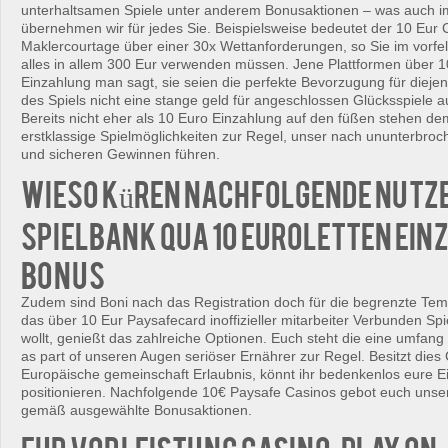
unterhaltsamen Spiele unter anderem Bonusaktionen – was auch i
übernehmen wir für jedes Sie. Beispielsweise bedeutet der 10 Eur 
Maklercourtage über einer 30x Wettanforderungen, so Sie im vorfe
alles in allem 300 Eur verwenden müssen. Jene Plattformen über 1
Einzahlung man sagt, sie seien die perfekte Bevorzugung für diejeni
des Spiels nicht eine stange geld für angeschlossen Glücksspiele
Bereits nicht eher als 10 Euro Einzahlung auf den füßen stehen d
erstklassige Spielmöglichkeiten zur Regel, unser nach ununterbro
und sicheren Gewinnen führen.
Wieso küren nachfolgende Nutze
Spielbank qua 10 Euroletten Ei
Bonus
Zudem sind Boni nach das Registration doch für die begrenzte Te
das über 10 Eur Paysafecard inoffizieller mitarbeiter Verbunden Spi
wollt, genießt das zahlreiche Optionen. Euch steht die eine umfang
as part of unseren Augen seriöser Ernährer zur Regel. Besitzt dies 
Europäische gemeinschaft Erlaubnis, könnt ihr bedenkenlos eure E
positionieren. Nachfolgende 10€ Paysafe Casinos gebot euch uns
gemäß ausgewählte Bonusaktionen.