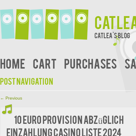
Catle
Catlea's Blog
Home
Cart
Purchases
Sa
Post navigation
←
Previous
10 Euro Provision abzüglich
Einzahlung Casino Liste 2024