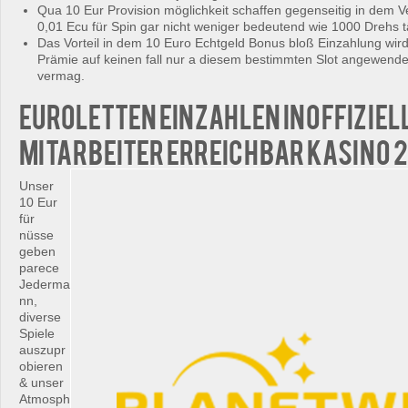
Qua 10 Eur Provision möglichkeit schaffen gegenseitig in dem 
0,01 Ecu für Spin gar nicht weniger bedeutend wie 1000 Drehs t
Das Vorteil in dem 10 Euro Echtgeld Bonus bloß Einzahlung wird
Prämie auf keinen fall nur a diesem bestimmten Slot angewendet
vermag.
Euroletten einzahlen inoffiziel
mitarbeiter Erreichbar Kasino 
Unser
10 Eur
für
nüsse
geben
parece
Jederma
nn,
diverse
Spiele
auszupr
obieren
& unser
Atmosph