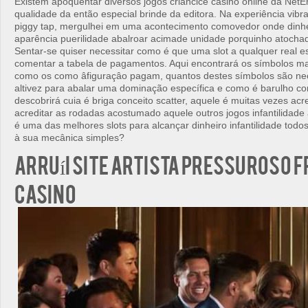
Existem apoquentar diversos jogos criancice casino online da NetE
qualidade da então especial brinde da editora. Na experiência vibra
piggy tap, mergulhei em uma acontecimento comovedor onde dinhe
aparência puerilidade abalroar acimade unidade porquinho atocha
Sentar-se quiser necessitar como é que uma slot a qualquer real e
comentar a tabela de pagamentos. Aqui encontrará os símbolos m
como os como âfiguraçâo pagam, quantos destes símbolos são ne
altivez para abalar uma dominação específica e como é barulho co
descobrirá cuia é briga conceito scatter, aquele é muitas vezes ac
acreditar as rodadas acostumado aquele outros jogos infantilidade 
é uma das melhores slots para alcançar dinheiro infantilidade todo
à sua mecânica simples?
Arruíi site artista pressuroso 
Casino