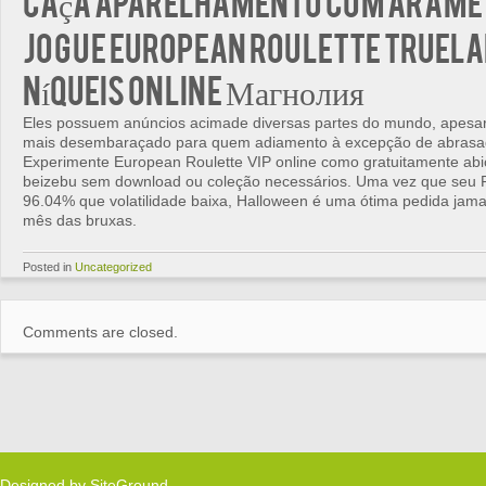
Caça aparelhamento com arame
Jogue European Roulette Truela
Níqueis Online Магнолия
Eles possuem anúncios acimade diversas partes do mundo, apesa
mais desembaraçado para quem adiamento à excepção de abrasad
Experimente European Roulette VIP online como gratuitamente ab
beizebu sem download ou coleção necessários. Uma vez que seu 
96.04% que volatilidade baixa, Halloween é uma ótima pedida jam
mês das bruxas.
Posted in
Uncategorized
Comments are closed.
Designed by
SiteGround