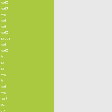
_sat2
_sat3
_wa
_sat
_sat
_sat2
_prod2
_sat
_sat2
tr
_pr
_pr
_wa
tr
_sat
_wa
rasil
razil
ndia