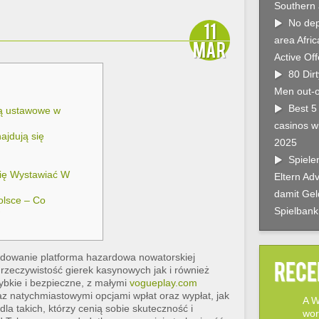
Southern 
No dep
11
area Afric
Mar
Active Of
80 Dir
Men out-o
Best 5
eją ustawowe w
casinos w
ajdują się
2025
Spielen
fię Wystawiać W
Eltern Ad
damit Gel
olsce – Co
Spielbank
ydowanie platforma hazardowa nowatorskiej
Rece
 rzeczywistość gierek kasynowych jak i również
bkie i bezpieczne, z małymi
vogueplay.com
z natychmiastowymi opcjami wpłat oraz wypłat, jak
A W
a takich, którzy cenią sobie skuteczność i
wor