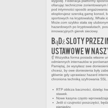
wygodę.
Federacja platformy spośró
ofiarując technicznie zorientowanym
pod intymności sposób angażowania c
eksplorujesz szeroką gamę konsol, b
sportowych na kryptowaluty, Whale.i
Może.com szybko stała się ulubionym
hazardowych po kryptowalutach, pos
innowacyjnych gierek sieciowy.
Bądź sloty przez 
ustawowe w nasz
☝ Wszystka forma posiada własne uni
odmiennych internautów w porównaniu
Pamiętaj, że wysyłasz swe doniesieni
chcesz, by owe doniesienia były zab
głównie gdy uprawiasz hazard intern
chroniona techniką szyfrowania SSL.
RTP oblicza baczności, dzieląc 
stawek.
Nowe kasyna często wprowadzają 
Jeśli ci czujności poszczęści, bę
pieniędzy.