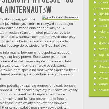
posso 
dla internautów
corrispon
Qizilbil
ty albo poker, gdy inne
Ramen
ak już zobaczysz, które to rozrywki potrzebujesz
result
odwiedzenia zespolenia danego kasyna. W
ricky c
ają mnóstwo różnych metod płatności. Jest to
 płatności w hurtowniach internetowych oraz przy
Slots
y posiadania karty bankowej. Należy posiadać
slottic
lut i dostęp do odwiedzenia Globalnej sieci.
sweet
e informacje, bowiem o ile popełnisz niedobór,
Top 10
 wypłatą kasy potem. Stosowane przez nas
correspo
jonalne wskazówki zapewnią Wam pewność, hdy
ej wpisuje czujności przy Twoje oczekiwania.
Uncate
arowała nam specjalną możliwość złączenia tych 2
verde 
na temat produkcji, ale podobnie zdecydowanie o
Vovan
m.
xanax
dne potrafią okazać się promocje reload, bonusy
backi. Jeśli chodzi o wypłaty jak i również wpłaty,
Комет
t ochrona i prędkość księgowania sprawie.
tu unosimy pod kasyna prezentujące fanom
ależności oraz wpłaty środków finansowych.
TP oraz nietrwałość maszyny kasynowej, tym