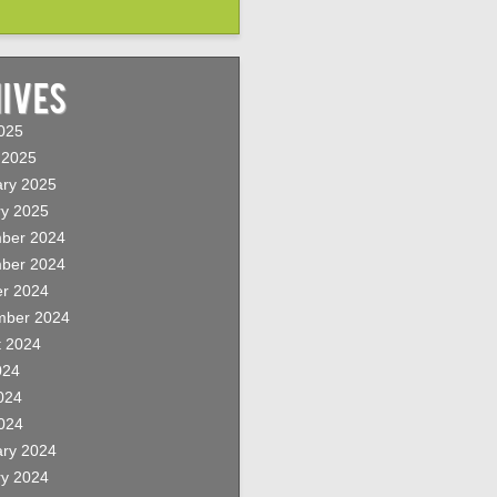
ives
2025
 2025
ary 2025
ry 2025
ber 2024
ber 2024
er 2024
mber 2024
t 2024
024
024
2024
ary 2024
ry 2024