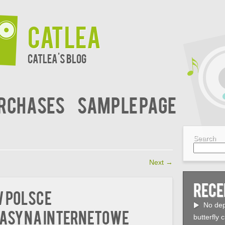
Catlea
Catlea's Blog
rchases
Sample Page
Search
Next
→
Rece
w polsce
No dep
Kasyna Internetowe
butterfly 