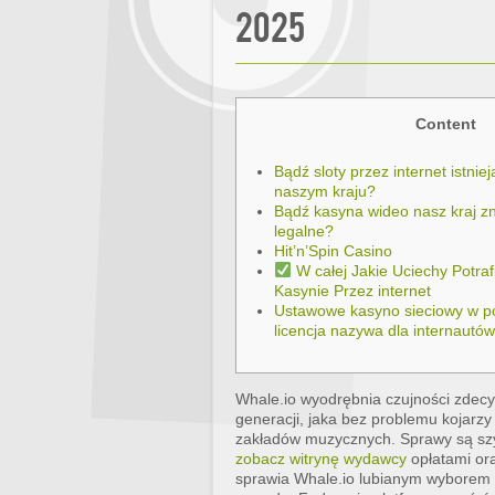
2025
Content
Bądź sloty przez internet istni
naszym kraju?
Bądź kasyna wideo nasz kraj zn
legalne?
Hit’n’Spin Casino
W całej Jakie Uciechy Potra
Kasynie Przez internet
Ustawowe kasyno sieciowy w p
licencja nazywa dla internautów
Whale.io wyodrębnia czujności zdec
generacji, jaka bez problemu kojarzy
zakładów muzycznych. Sprawy są szy
zobacz witrynę wydawcy
opłatami ora
sprawia Whale.io lubianym wyborem dl