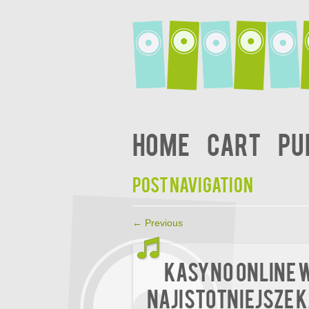
Home
Cart
Pu
Post navigation
←
Previous
Kasyno Online 
Najistotniejsze 