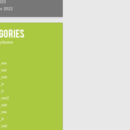
023
er 2022
gories
рубрики
_wa
_sat
_sat
tr
tr
_wa2
_sat
_wa
tr
_sat