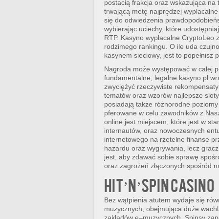
postacią frakcja oraz wskazująca na t
trwającą metę najprędzej wyplacaln
się do odwiedzenia prawdopodobieńst
wybierając uciechy, które udostępni
RTP. Kasyno wypłacalne CryptoLeo z 
rodzimego rankingu. O ile uda czujn
kasynem sieciowy, jest to popełnisz 
Nagroda może występować w całej post
fundamentalne, legalne kasyno pl w
zwyciężyć rzeczywiste rekompensaty 
tematów oraz wzorów najlepsze slot
posiadają także różnorodne poziomy z
pferowane w celu zawodników z Nasz
online jest miejscem, które jest w s
internautów, oraz nowoczesnych ent
internetowego na rzetelne finanse p
hazardu oraz wygrywania, lecz gracz
jest, aby zdawać sobie sprawę spośr
oraz zagrożeń złączonych spośród n
Hit’n’Spin Casino
Bez wątpienia atutem wydaje się ró
muzycznych, obejmująca duże wachla
zakładów e–muzycznych. Spinsy zap