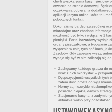
chwili wysoka suma kasyn sieciowy p
otwarcie na stronie domowej. Będzie
oczekiwania pobierania dodatkowego
aplikacji kasyna online, która to umoż
pobocznych funkcji.
Dokonaliśmy bardzo szczególnej oce
miarodajne oraz zbadane informacj
możliwość być tylko i wyłącznie 1 ka
pieniążki. Portal hazardowy wydaje
organy piszczałkowe, a typowanie za
wyłącznie w całej tych spółkach, jak
Zasobów. Gdy zapewne wiesz, automa
wydaje się być w nim zaliczają się 
Zachęcamy każdego gracza do odw
wraz z nich skorzystać w przypa
Dyspozycyjność wszystkich tych 
zatem dość prosta do wyjaśnienia
Normy są niezwykle nieskomplikowa
posiadać niejakiej danych strategi
Stacjonarne kasyna, z zadymiony
aktualnie wolno przy pozostałość.
Ustawowe kasyno 