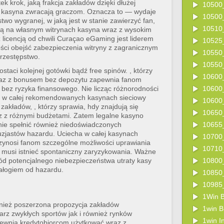
ek krok, jaką frakcja zakładów dzięki dłużej
10500
e kasyna zwracają graczom. Oznacza to — wydaje
10500
wo wygranej, w jaką jest w stanie zawierzyć fan,
10510
ają na własnym witrynach kasyna wraz z wysokim
licencją od chwili Curaçao eGaming jest liderem
10525
ości obejść zabezpieczenia witryny z zagranicznym
10550
przestępstwo.
10550
aci kolejnej gotówki bądź free spinów. , którzy
10600
raz z bonusem bez depozytu zapewnia fanom
bez ryzyka finansowego. Nie licząc różnorodności
10600
y w całej rekomendowanych kasynach sieciowy
10600
akładów, , którzy sprawia, hdy znajdują się
10650_
 z różnymi budżetami. Zatem legalne kasyno
tanie spełnić również niedoświadczonych
10655
uzjastów hazardu. Uciecha w całej kasynach
10700
rzynosi fanom szczególne możliwości uprawiania
10710
 musi istnieć spontaniczny zaryzykowania. Ważne
ód potencjalnego niebezpieczeństwa utraty kasy
10800_
ałogiem od hazardu.
10850
10985
1Win B
wnież poszerzona propozycja zakładów
1win B
rz zwykłych sportów jak i również rynków
1win I
ewnia kredytobiorcom użytkować wraz z