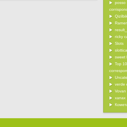
posso 
corrispon
Qizilbil
Ramen
result
ricky c
Slots
slottic
sweet
Top 10
correspo
Uncate
verde 
Vovan
xanax
Комет