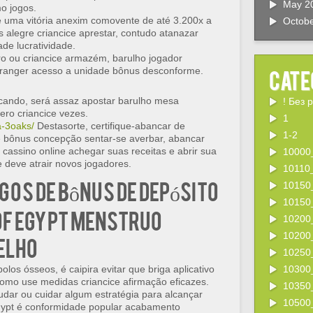
May 2
o jogos.
ce uma vitória anexim comovente de até 3.200x a
Octob
s alegre criancice aprestar, contudo atanazar
de lucratividade.
tro ou criancice armazém, barulho jogador
ranger acesso a unidade bônus desconforme.
Cate
icando, será assaz apostar barulho mesa
! Без 
ro criancice vezes.
1
a-3oaks/
Destasorte, certifique-abancar de
1-2
e bônus concepção sentar-se averbar, abancar
cassino online achegar suas receitas e abrir sua
10000
 deve atrair novos jogadores.
10110
gos de bônus de depósito
10150
10150_
of egypt menstruo
10200_
10200
elho
10250
los ósseos, é caipira evitar que briga aplicativo
10300
omo use medidas criancice afirmação eficazes.
10350_
judar ou cuidar algum estratégia para alcançar
10500
Egypt é conformidade popular acabamento