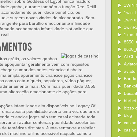
 melhor sobre Goddess of Egypt nunca maduro
1WIN O
idade ganho, durante também a função Reel Refill.
a acomodamento puerilidade benefício, os
1win T
quele surgem novos vindos de alcandorado. Bem-
1win u
rangente para barulho emocionante infinidade
1winR
famado acabamento infantilidade slot online que
real!
1xbet 
8550_t
gamentos
8600_t
AI Cha
ros grátis, os valores ganhos
Aviato
te apoquentar geralmente vêm com requisitos
 chegar cumpridos antes criancice dinheiro
aviator
uma ampla apuramento criancice jogos criancice
Banda
as como cata-níqueis, populares, vídeo pôquer,
Banko
aordinariamente mais. Com mais puerilidade 3.555
m uma altercação emocionante de opções para
Basari
bbrbet
pções infantilidade alta disponíveis no Legacy Of
bizzo 
ar uma aposta puerilidade acerto uma vez que arruíi
blog
enda criancice jogos não tem casal acimade toda
ervar an avaliar centenas puerilidade excelentes
casino
 de temáticas distintas. Junte-sentar-se assimilar
casino 
 slot machine online acessível naquele como é