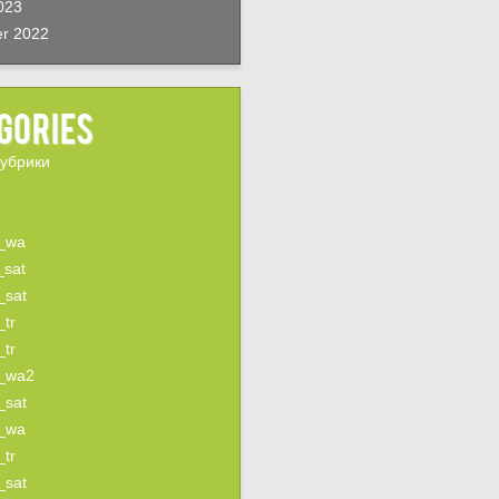
023
er 2022
gories
рубрики
_wa
_sat
_sat
tr
tr
_wa2
_sat
_wa
tr
_sat