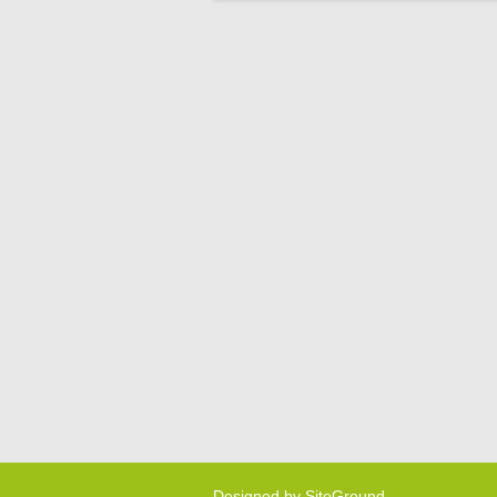
Designed by
SiteGround