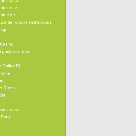
 onlina ca
 online ar
online it
 zonder crucks netherlands
tiger
Casino
ie postordre brud
 Online PL
ohnnie
bet
t Russia
ost
 casino au
 Peru