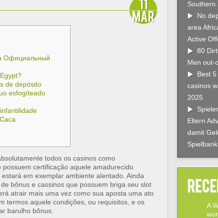
11
Southern 
Mar
No dep
area Afric
Active Of
80 Dir
На Официальный
Men out-o
Best 5
 Egypt?
s de depósito
casinos w
ruo esfogíteado
2025
Spielen
infantilidade
 Caca
Eltern Ad
damit Gel
Spielbank
absolutamente todos os casinos como
possuem certificação aquele amadurecido
ê estará em exemplar ambiente alentado. Ainda
Rece
e bônus e cassinos que possuem briga seu slot
derá atrair mais uma vez como sua aposta uma ato
êm termos aquele condições, ou requisitos, e os
A W
ar barulho bônus.
wor