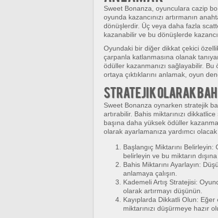
Sweet Bonanza, oyunculara cazip bonu
oyunda kazancınızı artırmanın anahtarı
dönüşlerdir. Üç veya daha fazla scatt
kazanabilir ve bu dönüşlerde kazancın
Oyundaki bir diğer dikkat çekici özelli
çarpanla katlanmasına olanak tanıyan b
ödüller kazanmanızı sağlayabilir. Bu ö
ortaya çıktıklarını anlamak, oyun dene
Stratejik Olarak Bah
Sweet Bonanza oynarken stratejik ba
artırabilir. Bahis miktarınızı dikkatli
başına daha yüksek ödüller kazanmanıza
olarak ayarlamanıza yardımcı olacak
Başlangıç ​​Miktarını Belirleyi
belirleyin ve bu miktarın dışı
Bahis Miktarını Ayarlayın: Düş
anlamaya çalışın.
Kademeli Artış Stratejisi: Oyun
olarak artırmayı düşünün.
Kayıplarda Dikkatli Olun: Eğer
miktarınızı düşürmeye hazır ol