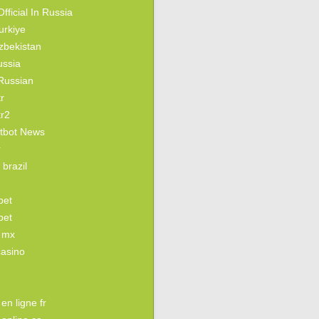
fficial In Russia
urkiye
zbekistan
ussia
Russian
r
r2
tbot News
r
 brazil
bet
bet
 mx
casino
en ligne fr