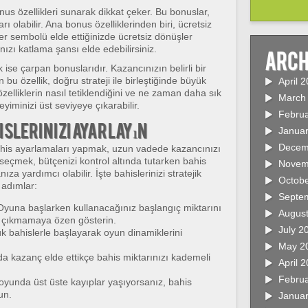
s özellikleri sunarak dikkat çeker. Bu bonuslar,
 olabilir. Ana bonus özelliklerinden biri, ücretsiz
er sembolü elde ettiğinizde ücretsiz dönüşler
ızı katlama şansı elde edebilirsiniz.
Arch
k ise çarpan bonuslarıdır. Kazancınızın belirli bir
u özellik, doğru strateji ile birleştiğinde büyük
April 
zelliklerin nasıl tetiklendiğini ve ne zaman daha sık
March
yiminizi üst seviyeye çıkarabilir.
Febru
islerinizi Ayarlayın
Janua
Decem
his ayarlamaları yapmak, uzun vadede kazancınızı
ce seçmek, bütçenizi kontrol altında tutarken bahis
Novem
 yardımcı olabilir. İşte bahislerinizi stratejik
Octob
 adımlar:
Septe
n: Oyuna başlarken kullanacağınız başlangıç miktarını
Augus
na çıkmamaya özen gösterin.
July 2
ük bahislerle başlayarak oyun dinamiklerini
May 2
da kazanç elde ettikçe bahis miktarınızı kademeli
April 
Febru
 oyunda üst üste kayıplar yaşıyorsanız, bahis
un.
Janua