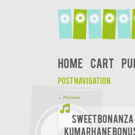
Home
Cart
Pu
Post navigation
←
Previous
Sweet Bonanza 
Kumarhane Bonus