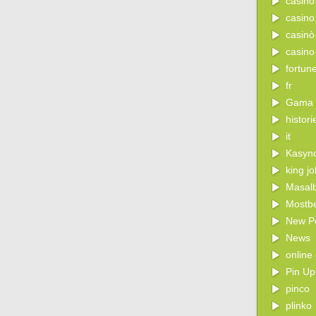
casino
casino
casinò 
casino
fortune
fr
Gama 
histor
it
Kasyno
king j
Masal
Mostbe
New P
News
online
Pin Up
pinco
plinko