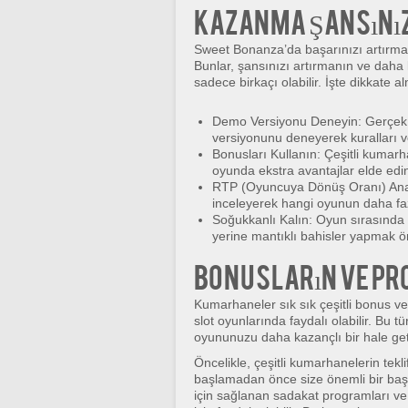
Kazanma Şansınızı
Sweet Bonanza’da başarınızı artırmak i
Bunlar, şansınızı artırmanın ve daha 
sadece birkaçı olabilir. İşte dikkate 
Demo Versiyonu Deneyin: Gerçe
versiyonunu deneyerek kuralları ve
Bonusları Kullanın: Çeşitli kumar
oyunda ekstra avantajlar elde edi
RTP (Oyuncuya Dönüş Oranı) Anal
inceleyerek hangi oyunun daha faz
Soğukkanlı Kalın: Oyun sırasında 
yerine mantıklı bahisler yapmak ö
Bonusların ve Pr
Kumarhaneler sık sık çeşitli bonus v
slot oyunlarında faydalı olabilir. Bu 
oyununuzu daha kazançlı bir hale geti
Öncelikle, çeşitli kumarhanelerin tekl
başlamadan önce size önemli bir başla
için sağlanan sadakat programları ve