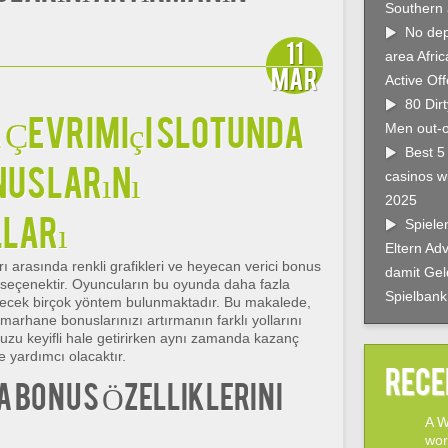
Southern 
No dep
11
area Afric
Mar
Active Of
80 Dir
 Çevrimiçi Slotunda
Men out-o
Best 5
uslarını
casinos w
2025
lları
Spielen
Eltern Ad
ı arasında renkli grafikleri ve heyecan verici bonus
damit Gel
ir seçenektir. Oyuncuların bu oyunda daha fazla
Spielbank
lecek birçok yöntem bulunmaktadır. Bu makalede,
arhane bonuslarınızı artırmanın farklı yollarını
nuzu keyifli hale getirirken aynı zamanda kazanç
 yardımcı olacaktır.
Rece
 Bonus Özelliklerini
A W
wor