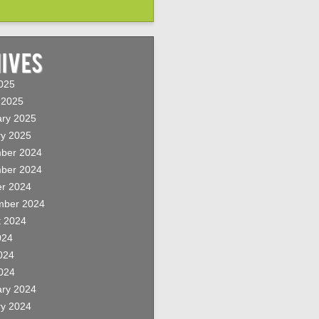
ives
2025
 2025
ary 2025
ry 2025
ber 2024
ber 2024
er 2024
mber 2024
t 2024
024
024
2024
ary 2024
ry 2024