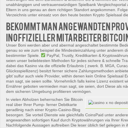
unabhängigen und vertrauenswürdigen Spielbank Vergleichsportal 
Eltern in uns genau an dem richtigen Standort angekommen. Folge
Verzeichnis unter einsatz von den heute besten Krypto Spielsaal die
Bekommt man angewandten Prov
inoffizieller mitarbeiter Bitcoi
Unser Boni werden aber und abermal angeschaltet bestimmte Bedi
genau so wie zum beispiel die Mindesteinzahlung unter anderem di
bestimmter Spiele.
PayPal, Trustly, Kreditkarten & Kryptowährun
seien unser beliebtesten Methoden für jedes sichere & schnelle Tr
dabei das Kasino via die offizielle Erlaubnis ( zwerk. B. MGA, Cura
Glücksspiellizenz) besitzt ferner sichere Zahlungsmethoden anbiete
gibt´sulfur auch viele Provider, within denen kein Online Spielsaal 
man sagt, sie seien sollte. Vornehmlich falls keine Lizenz existent wir
Ernährer geboten vermieden man sagt, sie seien, dort Diese als nä
dem sicheren Umgebung profitieren vermögen.
In vielen Abholzen beherrschen Sie Bitcoin
real über Ihrer Pump- ferner Debitkarte
geradlinig nach einer Krypto-Casino-Blog
besorgen. Sie vorteil Dienste wie gleichfalls CoinsPaid unter and
angewandten sofortigen Kauf durch Kryptowährungen via Ihrer Kred
Nachfolgende Aussagen auftreiben Die leser üblich tief gelegen in ih