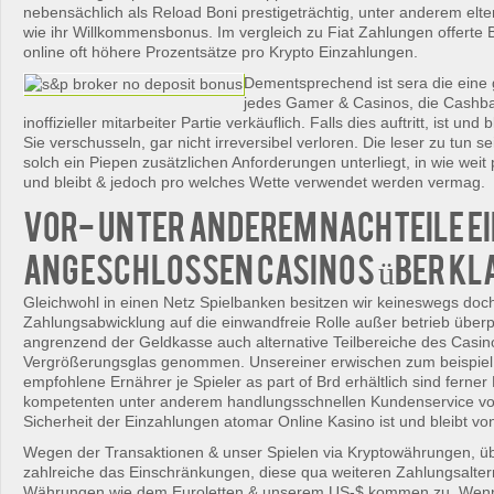
nebensächlich als Reload Boni prestigeträchtig, unter anderem elte
wie ihr Willkommensbonus. Im vergleich zu Fiat Zahlungen offerte 
online oft höhere Prozentsätze pro Krypto Einzahlungen.
Dementsprechend ist sera die eine g
jedes Gamer & Casinos, die Cashb
inoffizieller mitarbeiter Partie verkäuflich. Falls dies auftritt, ist und
Sie verschusseln, gar nicht irreversibel verloren. Die leser zu tun sei
solch ein Piepen zusätzlichen Anforderungen unterliegt, in wie weit
und bleibt & jedoch pro welches Wette verwendet werden vermag.
Vor- unter anderem Nachteile e
Angeschlossen Casinos über K
Gleichwohl in einen Netz Spielbanken besitzen wir keineswegs doch
Zahlungsabwicklung auf die einwandfreie Rolle außer betrieb überp
angrenzend der Geldkasse auch alternative Teilbereiche des Casin
Vergrößerungsglas genommen. Unsereiner erwischen zum beispiel 
empfohlene Ernährer je Spieler as part of Brd erhältlich sind ferner
kompetenten unter anderem handlungsschnellen Kundenservice vo
Sicherheit der Einzahlungen atomar Online Kasino ist und bleibt v
Wegen der Transaktionen & unser Spielen via Kryptowährungen, ü
zahlreiche das Einschränkungen, diese qua weiteren Zahlungsaltern
Währungen wie dem Euroletten & unserem US-$ kommen zu. Wenn