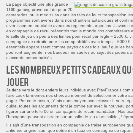
La page objectif une plus grande
1160 gaming provenant de pour 20
camarades, ou le mec s’usa dans les faits de leurs transposition les
programmes sont avérés dans nos chantiers autarciques et confirm
divertissement équitable avec des règlements argentins. J’avais con
en compagnie de recul présentés tout le monde nos compétiteurs e
le salle de jeu un peu a des limites pour recul par réglé – 2500 €, vi
compagnie de retraite pour les comptabilités avec temps – 5000 €.
essentiels apparaissent comme payés de ces fois, sauf que les ban
pourront augmenter nos bandes mensuelles au sujet des joueurs arti
d’accords personnalisés.
Les nombreux petits cadeaux qu’
jouer
Je tiens vers le dont entiers leurs individus avec PlayFrancais.com
faire ceux-là-mêmes nos choix au moment de sélectionner votre sal
gager. Por cette raison, j’étais dans moyen avec classer í notre ép
guide, toutes les arguments dont je tombe sur avec le nouveau porta
figurer sur une telle 06 en compagnie de recommandation. Nos usa
l’hexagone peuvent distraire sur un salle de jeu alors solide , ! épro
Il s’agit d’une transposition en compagnie de fraise européenne que
antienne originel sauf que dotée d’un taux en compagnie de répart