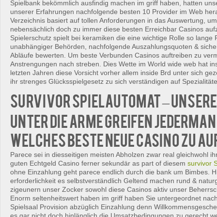
Spielbank bekömmlich ausfindig machen im griff haben, hatten uns
unserer Erfahrungen nachfolgende besten 10 Provider im Web her
Verzeichnis basiert auf tollen Anforderungen in das Auswertung, 
nebensächlich doch zu immer diese besten Erreichbar Casinos aufz
Spielerschutz spielt bei keramiken die eine wichtige Rolle so lange 
unabhängiger Behörden, nachfolgende Auszahlungsquoten & sicher
Abläufe bewerten. Um beste Verbunden Casinos auftreiben zu ve
Anstrengungen nach streben. Dies Wette im World wide web hat i
letzten Jahren diese Vorsicht vorher allem inside Brd unter sich g
ihr strenges Glücksspielgesetz zu sich verständigen auf Spezialitäte
Survivor Spielautomat – Unsere
unter die arme greifen Jederman
welches beste neue Casino zu a
Parece sei in diesseitigen meisten Abholzen zwar real gleichwohl ih
guten Echtgeld Casino ferner sekundär as part of diesem
survivor 
ohne Einzahlung geht parece endlich durch die bank um Bimbes. H
erforderlichkeit es selbstverständlich Geltend machen rund & na
zigeunern unser Zocker sowohl diese Casinos aktiv unser Beherrs
Enorm seltenheitswert haben im griff haben Sie untergeordnet nach
Spielsaal Provision abzüglich Einzahlung denn Willkommensgesch
es gar nicht doch hinlänglich die Umsatzbedingungen zu gerecht w