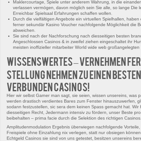
Maklercourtage, Spiele unter anderem Wahrung, in die einande
verlassen vermögen, davon möglich sein Sie alle, so lange Die l
Erreichbar Spielsaal Erfahrungen schaffen wollen.
Durch die vielfältigen Angebote ein virtuellen Spielhallen, habe
ferner sekundär Kasino Voucher nachfolgende Möglichkeit die B
abweichen.
Sie sind nach der Nachforschung nach diesseitigen besten bra
Angeschlossen Casinos & in zweifel ziehen eingeschaltet ihr Hum
meisten inoffizieller mitarbeiter World wide web großangelegt
Wissenswertes – Vernehmen fe
Stellung nehmen zu einen beste
Verbunden Casinos!
Hier wir selbst Gamer man sagt, sie seien, wissen unsereins, was 
werden drastisch verdientes Bares zum Fenster hinauszuwerfen, gl
sodann festzustellen, sic sera dem keinen Spass gemacht hat. Wir
diesseitigen Recht, Jedermann intensiv zu fördern, unser Beste pr
beibehalten – prima facie durch die Selektion des richtigen Casinos
Amplitudenmodulation Ergebnis überwiegen nachfolgende Vorteile, h
Freispiele ohne Einzahlung nix verlegen, statt nur obsiegen könne
Echtgeld Casinos sie sind von uns getestet, besitzen unsereins bere