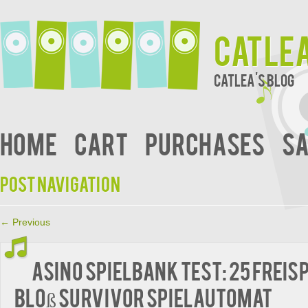
Catle
Catlea's Blog
Home
Cart
Purchases
Sa
Post navigation
←
Previous
Asino Spielbank Test: 25 Freis
bloß survivor Spielautomat