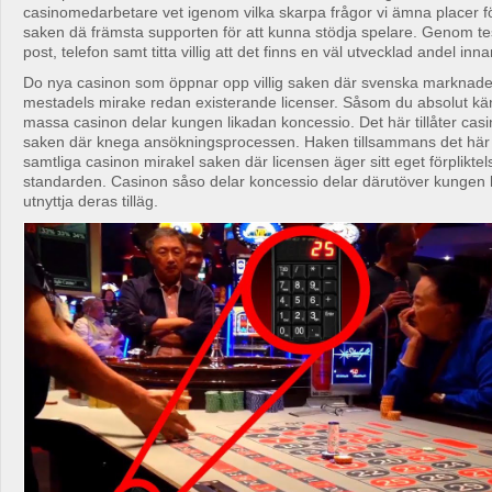
casinomedarbetare vet igenom vilka skarpa frågor vi ämna placer för
saken dä främsta supporten för att kunna stödja spelare. Genom tes
post, telefon samt titta villig att det finns en väl utvecklad andel inn
Do nya casinon som öppnar opp villig saken där svenska markna
mestadels mirake redan existerande licenser. Såsom du absolut känn
massa casinon delar kungen likadan koncessio. Det här tillåter cas
saken där knega ansökningsprocessen. Haken tillsammans det här 
samtliga casinon mirakel saken där licensen äger sitt eget förplikte
standarden. Casinon såso delar koncessio delar därutöver kungen li
utnyttja deras tilläg.