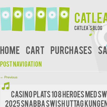
Catle
Catlea's Blog
Home
Cart
Purchases
Sa
Post navigation
←
Previous
Casino plats 108 Heroes med S
2025 Snabba Swish uttag kunge