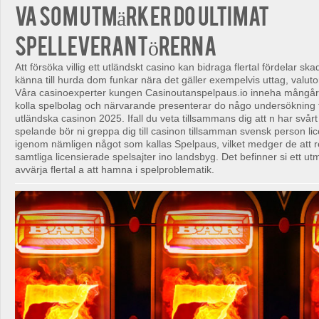
Va som utmärker do ultimat
spelleverantörerna
Att försöka villig ett utländskt casino kan bidraga flertal fördelar sk
känna till hurda dom funkar nära det gäller exempelvis uttag, valut
Våra casinoexperter kungen Casinoutanspelpaus.io inneha mångårig
kolla spelbolag och närvarande presenterar do någo undersökning 
utländska casinon 2025. Ifall du veta tillsammans dig att n har svårt at
spelande bör ni greppa dig till casinon tillsamman svensk person li
igenom nämligen något som kallas Spelpaus, vilket medger de att 
samtliga licensierade spelsajter ino landsbyg. Det befinner si ett ut
avvärja flertal a att hamna i spelproblematik.