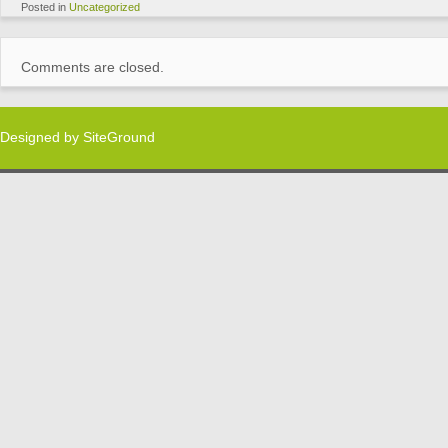
Posted in
Uncategorized
Comments are closed.
Designed by
SiteGround