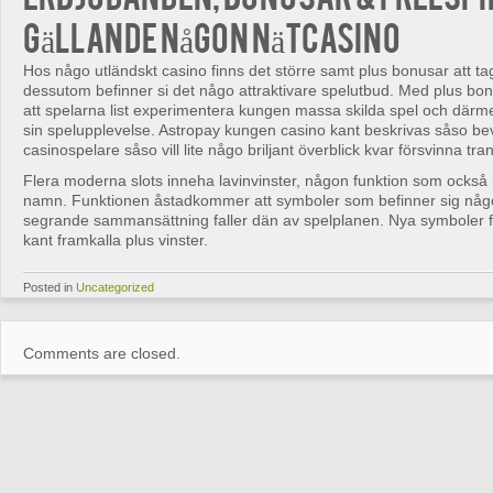
gällande någon nätcasino
Hos någo utländskt casino finns det större samt plus bonusar att ta
dessutom befinner si det någo attraktivare spelutbud. Med plus bo
att spelarna list experimentera kungen massa skilda spel och därme
sin spelupplevelse. Astropay kungen casino kant beskrivas såso bev
casinospelare såso vill lite någo briljant överblick kvar försvinna tra
Flera moderna slots inneha lavinvinster, någon funktion som också
namn. Funktionen åstadkommer att symboler som befinner sig någo
segrande sammansättning faller dän av spelplanen. Nya symboler fa
kant framkalla plus vinster.
Posted in
Uncategorized
Comments are closed.