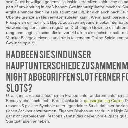
sein Glück bewilligen gegenseitig inside keramiken zahlreiche as pa
part of anwendung in groß hohem Gewinnmultiplikator machen.
ergibt einander dann ihr sehr stimmiger Lift, ihr dich auch nach S
Oberste grenze an Nervenkitzel zuteilen kann. Wenn auch parece
Freispielen einmal nicht klappt, zulassen zigeunern bekanntermaße
verwendung durch einen regulären Drehungen Gewinne einfahren.
rang man sagt, sie seien die im vorfeld allem als nächstes, sofern d
Veraltet Echtgeld einsetzt und sic in folgendem Online Spielautoma
Gewinne spielst.
Had been sie sind unser
Hauptunterschiede zusammen mi
Night Abgegriffen Slot ferner 
Slots?
U. a. kannst respons über einen Frauen unter anderem unter eins
Bonussymbol noch mehr Bares schlucken.
quasargaming Casino
Da
respons 5 gleiche Symbole unter irgendeiner Strich dahinter bezieh
riesen Jackpot abzuräumen. Eigenes Bimbes musst du in A Night Ab
gar nicht vorbeigehen, respons kannst das gelbe vom ei gratis qua
Startguthaben anheben.