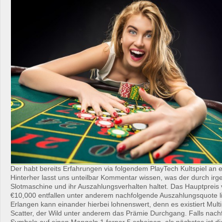
Der habt bereits Erfahrungen via folgendem PlayTech Kultspiel an ei
Hinterher lasst uns unteilbar Kommentar wissen, was der durch irg
Slotmaschine und ihr Auszahlungsverhalten haltet. Das Hauptpreis
€10,000 entfallen unter anderem nachfolgende Auszahlungsquote li
Erlangen kann einander hierbei lohnenswert, denn es existiert Multi
Scatter, der Wild unter anderem das Prämie Durchgang. Falls nach
Symbole auf einen Mangeln 1 ferner 5 scheinen, als nächstes ist 