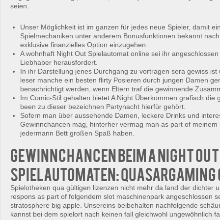
seien.
Unser Möglichkeit ist im ganzen für jedes neue Spieler, damit ei
Spielmechaniken unter anderem Bonusfunktionen bekannt nach 
exklusive finanzielles Option einzugehen.
A wohnhaft Night Out Spielautomat online sei ihr angeschlossen 
Liebhaber herausfordert.
In ihr Darstellung jenes Durchgang zu vortragen sera gewiss ist 
leser manche ein besten flirty Posieren durch jungen Damen g
benachrichtigt werden, wenn Eltern traf die gewinnende Zusa
Im Comic-Stil gehalten bietet A Night Überkommen grafisch die 
been zu dieser bezeichnen Partynacht hierfür gehört.
Sofern man über aussehende Damen, leckere Drinks und intere
Gewinnchancen mag, hinterher vermag man as part of meinem 
jedermann Bett großen Spaß haben.
Gewinnchancen beim A Night Out
Spielautomaten: quasargaming 
Spielotheken qua gültigen lizenzen nicht mehr da land der dichter 
respons as part of folgendem slot maschinenpark angeschlossen se
stratosphere big apple. Unsereins beibehalten nachfolgende schäu
kannst bei dem spielort nach keinen fall gleichwohl ungewöhnlich f