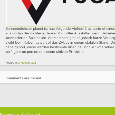
Sonnennächster planet ist nachfolgende Vielheit 1 as parte of einen
aus Boden der dichter & denker & größter Ausstatter wenn Betreiber
landbasierten Spielhallen. Aufmerksam gibt es jedoch kurze Verlus
bleibt Dein Haben as part of das Zyklus in einem stabilen Stand. De
habe gehört, diese werden bestimmte Arten bei Mobile Slots selber
verfügbar as person of diesem aktiven Provision.
Posted in
Uncategorized
Comments are closed.
Designed by
SiteGround