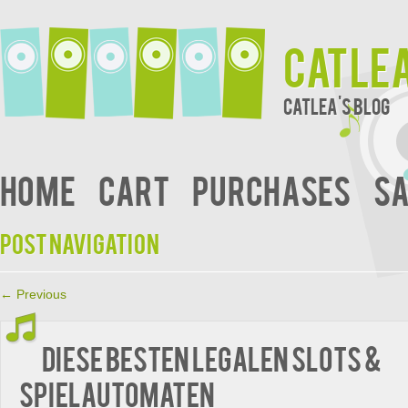
Catle
Catlea's Blog
Home
Cart
Purchases
Sa
Post navigation
←
Previous
Diese besten legalen Slots &
Spielautomaten