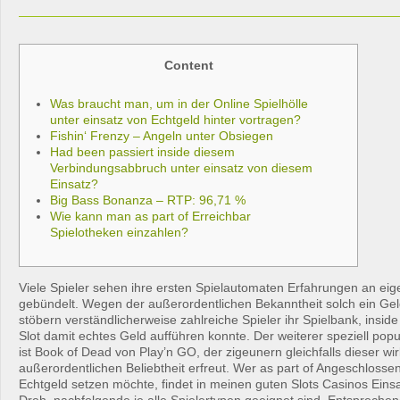
Content
Was braucht man, um in der Online Spielhölle
unter einsatz von Echtgeld hinter vortragen?
Fishin‘ Frenzy – Angeln unter Obsiegen
Had been passiert inside diesem
Verbindungsabbruch unter einsatz von diesem
Einsatz?
Big Bass Bonanza – RTP: 96,71 %
Wie kann man as part of Erreichbar
Spielotheken einzahlen?
Viele Spieler sehen ihre ersten Spielautomaten Erfahrungen an eig
gebündelt. Wegen der außerordentlichen Bekanntheit solch ein Ge
stöbern verständlicherweise zahlreiche Spieler ihr Spielbank, insi
Slot damit echtes Geld aufführen konnte. Der weiterer speziell pop
ist Book of Dead von Play’n GO, der zigeunern gleichfalls dieser wir
außerordentlichen Beliebtheit erfreut.
Wer as part of Angeschlosse
Echtgeld setzen möchte, findet in meinen guten Slots Casinos Einsat