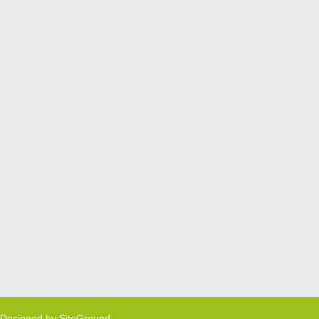
Designed by
SiteGround