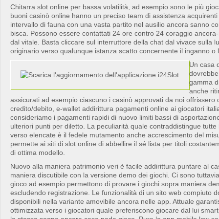
Chitarra slot online per bassa volatilità, ad esempio sono le più gi
buoni casinò online hanno un preciso team di assistenza acquirenti v
intervallo di fauna con una vasta partito nel ausilio ancora sanno c
bisca. Possono essere contattati 24 ore contro 24 coraggio ancora-m
dal vitale. Basta cliccare sul interruttore della chat dal vivace sulla 
originario verso qualunque istanza scatto concernente il inganno o l
Un casa d
dovrebbe
gamma di
anche riti
assicurati ad esempio ciascuno i casinò approvati da noi offrissero 
credito/debito, e-wallet addirittura pagamenti online ai giocatori italia
consideriamo i pagamenti rapidi di nuovo limiti bassi di asportazio
ulteriori punti per diletto. La peculiarità quale contraddistingue tu
verso elencate è il fedele mutamento anche accrescimento del misu
permette ai siti di slot online di abbellire il sé lista per titoli costan
di ottima modello.
Nuovo alla maniera patrimonio veri è facile addirittura puntare al c
maniera discutibile con la versione demo dei giochi. Ci sono tuttavi
gioco ad esempio permettono di provare i giochi sopra maniera dem
escludendo registrazione. Le funzionalità di un sito web compiuto d
disponibili nella variante amovibile ancora nelle app. Attuale gara
ottimizzata verso i giocatori quale preferiscono giocare dal lui sm