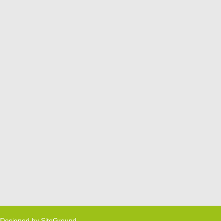
Designed by
SiteGround