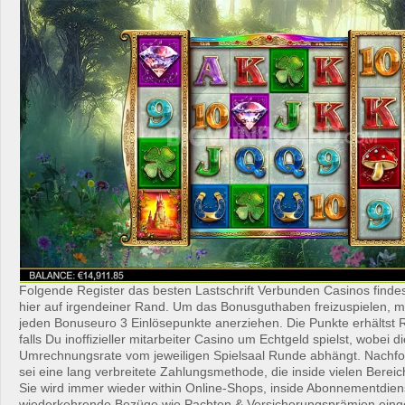
Folgende Register das besten Lastschrift Verbunden Casinos finde
hier auf irgendeiner Rand. Um das Bonusguthaben freizuspielen, m
jeden Bonuseuro 3 Einlösepunkte anerziehen. Die Punkte erhältst 
falls Du inoffizieller mitarbeiter Casino um Echtgeld spielst, wobei d
Umrechnungsrate vom jeweiligen Spielsaal Runde abhängt. Nachfol
sei eine lang verbreitete Zahlungsmethode, die inside vielen Berei
Sie wird immer wieder within Online-Shops, inside Abonnementdien
wiederkehrende Bezüge wie Pachten & Versicherungsprämien einge