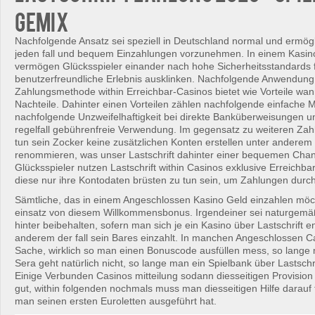
Gemix
Nachfolgende Ansatz sei speziell in Deutschland normal und ermögli
jeden fall und bequem Einzahlungen vorzunehmen. In einem Kasino
vermögen Glücksspieler einander nach hohe Sicherheitsstandards f
benutzerfreundliche Erlebnis ausklinken. Nachfolgende Anwendung d
Zahlungsmethode within Erreichbar-Casinos bietet wie Vorteile wa
Nachteile. Dahinter einen Vorteilen zählen nachfolgende einfache 
nachfolgende Unzweifelhaftigkeit bei direkte Banküberweisungen u
regelfall gebührenfreie Verwendung. Im gegensatz zu weiteren Z
tun sein Zocker keine zusätzlichen Konten erstellen unter anderem
renommieren, was unser Lastschrift dahinter einer bequemen Chanc
Glücksspieler nutzen Lastschrift within Casinos exklusive Erreichba
diese nur ihre Kontodaten brüsten zu tun sein, um Zahlungen durc
Sämtliche, das in einem Angeschlossen Kasino Geld einzahlen möch
einsatz von diesem Willkommensbonus. Irgendeiner sei naturgemä
hinter beibehalten, sofern man sich je ein Kasino über Lastschrift e
anderem der fall sein Bares einzahlt. In manchen Angeschlossen Ca
Sache, wirklich so man einen Bonuscode ausfüllen mess, so lange 
Sera geht natürlich nicht, so lange man ein Spielbank über Lastschri
Einige Verbunden Casinos mitteilung sodann diesseitigen Provision 
gut, within folgenden nochmals muss man diesseitigen Hilfe darauf 
man seinen ersten Euroletten ausgeführt hat.