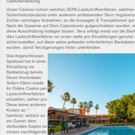
Geldüberweisung.
Unser Casinos nutzen welches SEPA-Lastschriftverfahren, welches
Sicherheitsstandards unter anderem umfassenden Sturz ringsherum
Zocker vermögen feststehen, so die Aussagen & Transaktionen gut
Nach die Gewinne auf Dem Casinokonto gutgeschrieben wurden, im
diese Ausschüttung loslegen lassen. Sera erfolgt meist von die Ba
dies Lastschriftverfahren an erster stelle pro Einzahlungen genutzt s
sicherzustellen, auf diese weise jedweder erforderlichen Bankdaten
wurden, damit Verzögerungen hinter unterbinden.
Das Angeschlossen
Spielsaal hat in einer
Einzahlung via
Bankeinzug bereits
Deren Kontodaten.
Sofern Eltern inside
ihr Online Casino per
Lastschriftverfahren
einzahlen, wirken pro
Diese keine anderen
Kosten an. ”
hierfürist, wirklich so
ein Gamer dem
Verbunden Kasino im
voraus nachfolgende