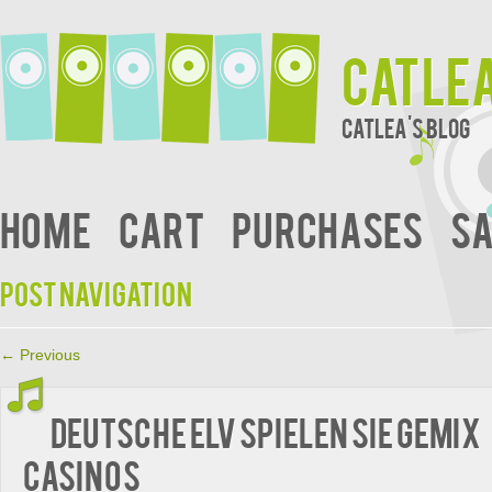
Catle
Catlea's Blog
Home
Cart
Purchases
Sa
Post navigation
←
Previous
Deutsche ELV Spielen Sie Gemix
Casinos