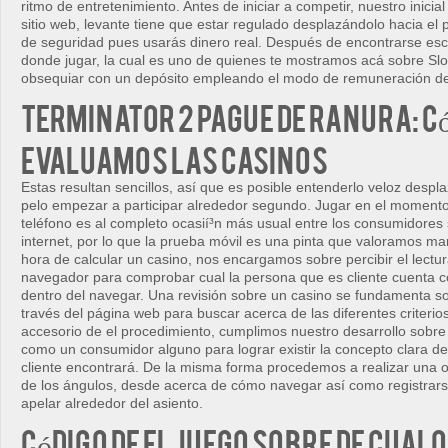
ritmo de entretenimiento. Antes de iniciar a competir, nuestro inicial
sitio web, levante tiene que estar regulado desplazándolo hacia el 
de seguridad pues usarás dinero real.
Después de encontrarse esco
donde jugar, la cual es uno de quienes te mostramos acá sobre Sloto
obsequiar con un depósito empleando el modo de remuneración de 
Terminator 2 Pague de ranura: 
evaluamos las casinos
Estas resultan sencillos, así que es posible entenderlo veloz despl
pelo empezar a participar alrededor segundo. Jugar en el moment
teléfono es al completo ocasií³n más usual entre los consumidores
internet, por lo que la prueba móvil es una pinta que valoramos ma
hora de calcular un casino, nos encargamos sobre percibir el lectu
navegador para comprobar cual la persona que es cliente cuenta c
dentro del navegar. Una revisión sobre un casino se fundamenta s
través del página web para buscar acerca de las diferentes criteri
accesorio de el procedimiento, cumplimos nuestro desarrollo sobre
como un consumidor alguno para lograr existir la concepto clara d
cliente encontrará. De la misma forma procedemos a realizar una o
de los ángulos, desde acerca de cómo navegar así­ como registrar
apelar alrededor del asiento.
Código de el juego sobre De cual