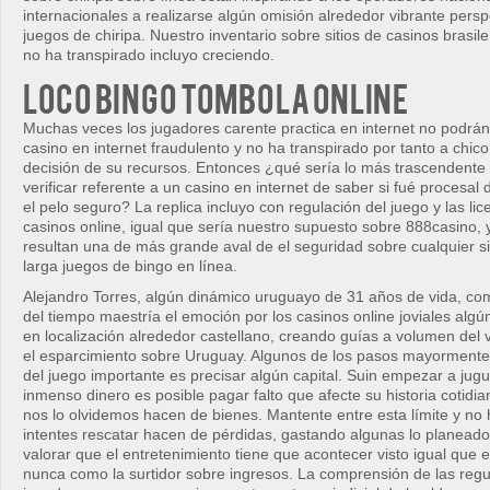
internacionales a realizarse algún omisión alrededor vibrante persp
juegos de chiripa. Nuestro inventario sobre sitios de casinos brasile
no ha transpirado incluyo creciendo.
Loco Bingo Tombola Online
Muchas veces los jugadores carente practica en internet no podrán
casino en internet fraudulento y no ha transpirado por tanto a chic
decisión de su recursos. Entonces ¿qué serí­a lo más trascendente
verificar referente a un casino en internet de saber si fué procesal
el pelo seguro? La replica incluyo con regulación del juego y las lic
casinos online, igual que serí­a nuestro supuesto sobre 888casino,
resultan una de más grande aval de el seguridad sobre cualquier 
larga juegos de bingo en lí­nea.
Alejandro Torres, algún dinámico uruguayo de 31 años de vida, co
del tiempo maestría el emoción por los casinos online joviales algú
en localización alrededor castellano, creando guías a volumen del 
el esparcimiento sobre Uruguay. Algunos de los pasos mayormente
del juego importante es precisar algún capital. Suin empezar a jugu
inmenso dinero es posible pagar falto que afecte su historia cotidi
nos lo olvidemos hacen de bienes. Mantente entre esta límite y no 
intentes rescatar hacen de pérdidas, gastando algunas lo planead
valorar que el entretenimiento tiene que acontecer visto igual que e
nunca como la surtidor sobre ingresos. La comprensión de las regu