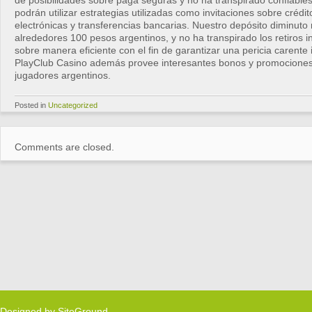
de posibilidades sobre paga seguras y no ha transpirado confiable
podrán utilizar estrategias utilizadas como invitaciones sobre crédito
electrónicas y transferencias bancarias. Nuestro depósito diminuto
alrededores 100 pesos argentinos, y no ha transpirado los retiros in
sobre manera eficiente con el fin de garantizar una pericia carente
PlayClub Casino además provee interesantes bonos y promociones c
jugadores argentinos.
Posted in
Uncategorized
Comments are closed.
Designed by
SiteGround