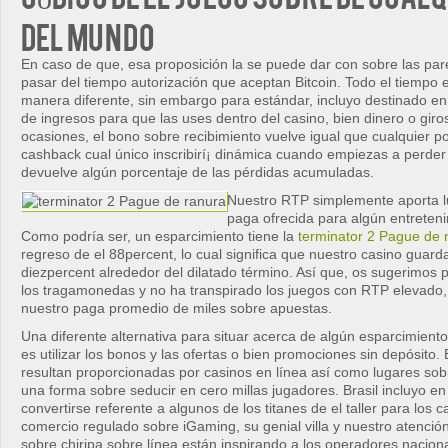
del mundo
En caso de que, esa proposición la se puede dar con sobre las par
pasar del tiempo autorización que aceptan Bitcoin. Todo el tiempo 
manera diferente, sin embargo para estándar, incluyo destinado e
de ingresos para que las uses dentro del casino, bien dinero o giro
ocasiones, el bono sobre recibimiento vuelve igual que cualquier p
cashback cual único inscribirí¡ dinámica cuando empiezas a perder
devuelve algún porcentaje de las pérdidas acumuladas.
Nuestro RTP simplemente aporta l
paga ofrecida para algún entreteni
Como podrí­a ser, un esparcimiento tiene la
terminator 2 Pague de 
regreso de el 88percent, lo cual significa que nuestro casino guard
diezpercent alrededor del dilatado término. Así que, os sugerimos p
los tragamonedas y no ha transpirado los juegos con RTP elevado, 
nuestro paga promedio de miles sobre apuestas.
Una diferente alternativa para situar acerca de algún esparcimiento
es utilizar los bonos y las ofertas o bien promociones sin depósito. 
resultan proporcionadas por casinos en línea así­ como lugares sob
una forma sobre seducir en cero millas jugadores. Brasil incluyo e
convertirse referente a algunos de los titanes de el taller para los c
comercio regulado sobre iGaming, su genial villa y nuestro atenció
sobre chiripa sobre línea están inspirando a los operadores nacio