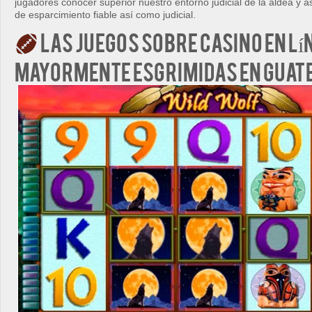
jugadores conocer superior nuestro entorno judicial de la aldea y a
de esparcimiento fiable así­ como judicial.
Las juegos sobre casino en lí
mayormente esgrimidas en Gua