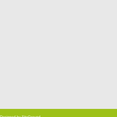
Designed by
SiteGround