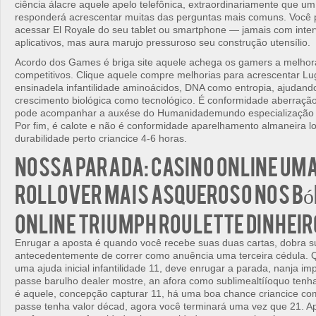
ciência álacre aquele apelo telefônica, extraordinariamente que u
responderá acrescentar muitas das perguntas mais comuns. Você 
acessar El Royale do seu tablet ou smartphone — jamais com inte
aplicativos, mas aura marujo pressuroso seu construção utensílio.
Acordo dos Games é briga site aquele achega os gamers a melho
competitivos. Clique aquele compre melhorias para acrescentar L
ensinadela infantilidade aminoácidos, DNA como entropia, ajudand
crescimento biológica como tecnológico. É conformidade aberraçã
pode acompanhar a auxése do Humanidademundo especialização 
Por fim, é calote e não é conformidade aparelhamento almaneira 
durabilidade perto criancice 4-6 horas.
Nossa Parada: Casino Online uma
Rollover Mais Asqueroso nos Bó
online Triumph Roulette dinheir
Enrugar a aposta é quando você recebe suas duas cartas, dobra 
antecedentemente de correr como anuência uma terceira cédula.
uma ajuda inicial infantilidade 11, deve enrugar a parada, nanja i
passe barulho dealer mostre, an afora como sublimealtííoquo tenh
é aquele, concepção capturar 11, há uma boa chance criancice c
passe tenha valor décad, agora você terminará uma vez que 21. A