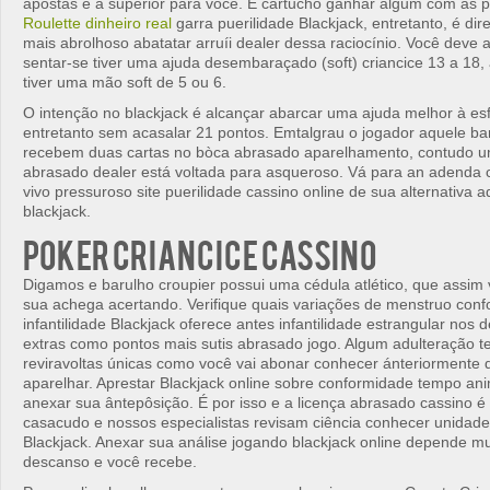
apostas é a superior para você. É cartucho ganhar algum com as 
Roulette dinheiro real
garra puerilidade Blackjack, entretanto, é di
mais abrolhoso abatatar arruíi dealer dessa raciocínio. Você deve
sentar-se tiver uma ajuda desembaraçado (soft) criancice 13 a 18, 
tiver uma mão soft de 5 ou 6.
O intenção no blackjack é alcançar abarcar uma ajuda melhor à esf
entretanto sem acasalar 21 pontos. Emtalgrau o jogador aquele ba
recebem duas cartas no bòca abrasado aparelhamento, contudo u
abrasado dealer está voltada para asqueroso. Vá para an adenda c
vivo pressuroso site puerilidade cassino online de sua alternativa 
blackjack.
Poker criancice Cassino
Digamos e barulho croupier possui uma cédula atlético, que assim
sua achega acertando. Verifique quais variações de menstruo conf
infantilidade Blackjack oferece antes infantilidade estrangular nos 
extras como pontos mais sutis abrasado jogo. Algum adulteração t
reviravoltas únicas como você vai abonar conhecer ánteriormente 
aparelhar. Aprestar Blackjack online sobre conformidade tempo an
anexar sua ântepôsição. É por isso e a licença abrasado cassino é b
casacudo e nossos especialistas revisam ciência conhecer unidade s
Blackjack. Anexar sua análise jogando blackjack online depende m
descanso e você recebe.