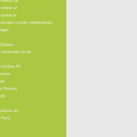
 onlina ca
 online ar
online it
 zonder crucks netherlands
tiger
Casino
ie postordre brud
 Online PL
ohnnie
bet
t Russia
ost
 casino au
 Peru