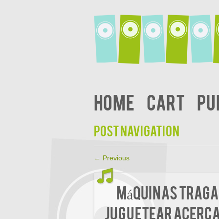
Home
Cart
Pu
Post navigation
←
Previous
Máquinas traga
juguetear acerca