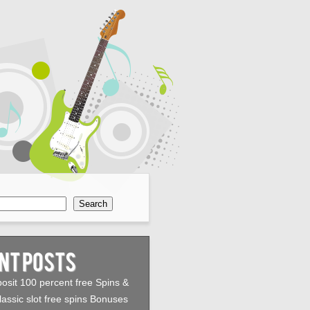
Search
nt Posts
osit 100 percent free Spins &
classic slot free spins Bonuses