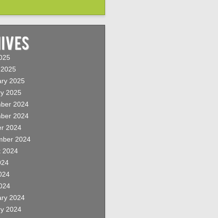
ives
2025
 2025
ary 2025
ry 2025
ber 2024
ber 2024
er 2024
mber 2024
t 2024
024
024
2024
ary 2024
ry 2024