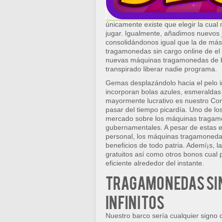
únicamente existe que elegir la cual
jugar. Igualmente, añadimos nuevos j
consolidándonos igual que la de má
tragamonedas sin cargo online de el
nuevas máquinas tragamonedas de bal
transpirado liberar nadie programa.
Gemas desplazándolo hacia el pelo
incorporan bolas azules, esmeraldas 
mayormente lucrativo es nuestro Com
pasar del tiempo picardía. Uno de l
mercado sobre los máquinas tragamon
gubernamentales. A pesar de estas e
personal, los máquinas tragamonedas
beneficios de todo patria. Ademí¡s, 
gratuitos así­ como otros bonos cual
eficiente alrededor del instante.
Tragamonedas sin
infinitos
Nuestro barco serí­a cualquier signo