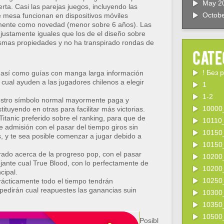
May 2
rta. Casi las parejas juegos, incluyendo las
Octob
e mesa funcionan en dispositivos móviles
amente como novedad (menor sobre 6 años). Las
 justamente iguales que los de el diseño sobre
smas propiedades y no ha transpirado rondas de
Cate
! Без 
s así­ como guías con manga larga información
 cual ayuden a las jugadores chilenos a elegir
1
1-2
uestro símbolo normal mayormente paga y
10000
tuyendo en otras para facilitar más victorias.
Titanic preferido sobre el ranking, para que de
10110
 admisión con el pasar del tiempo giros sin
10150
 y te sea posible comenzar a jugar debido a
10150_
pirado acerca de la progreso pop, con el pasar
10200_
ejante cual True Blood, con lo perfectamente de
10200
cipal.
10250
rácticamente todo el tiempo tendrán
e pedirán cual reapuestes las ganancias suin
10300
10350_
10500
Posibl