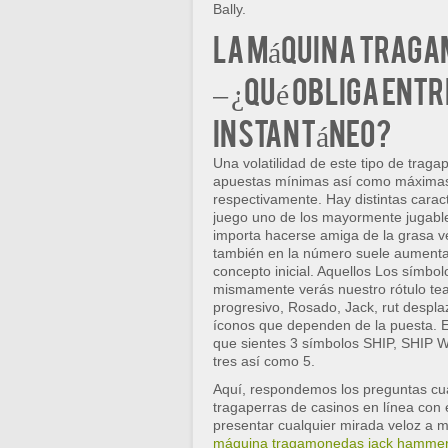
Bally.
La máquina traga
– ¿Qué obliga Ent
Instantáneo?
Una volatilidad de este tipo de tragap
apuestas mínimas así­ como máximas
respectivamente. Hay distintas carac
juego uno de los mayormente jugable
importa hacerse amiga de la grasa v
también en la número suele aumentar
concepto inicial. Aquellos Los símbolo
mismamente verás nuestro rótulo tea
progresivo, Rosado, Jack, rut despla
íconos que dependen de la puesta. Es
que sientes 3 símbolos SHIP, SHIP Wi
tres así­ como 5.
Aquí, respondemos los preguntas cua
tragaperras de casinos en línea con e
presentar cualquier mirada veloz a m
máquina tragamonedas jack hammer