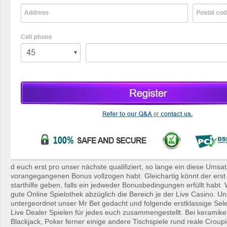
d euch erst pro unser nächste qualifiziert, so lange ein diese Ums
vorangegangenen Bonus vollzogen habt. Gleichartig könnt der ers
starthilfe geben, falls ein jedweder Bonusbedingungen erfüllt habt.
gute Online Spielothek abzüglich die Bereich je der Live Casino. Un
untergeordnet unser Mr Bet gedacht und folgende erstklassige Sele
Live Dealer Spielen für jedes euch zusammengestellt. Bei keramiken
Blackjack, Poker ferner einige andere Tischspiele rund reale Croup