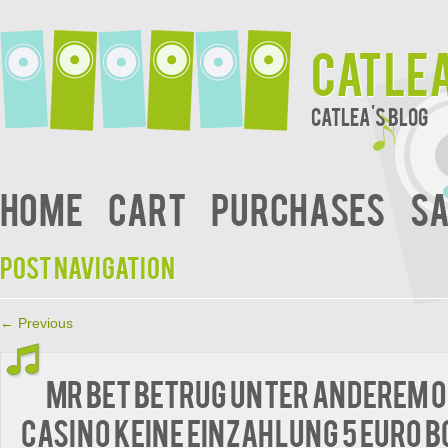
Catle
Catlea's Blog
Home
Cart
Purchases
Sa
Post navigation
←
Previous
Mr Bet Betrug unter anderem O
Casino Keine Einzahlung 5 euro 