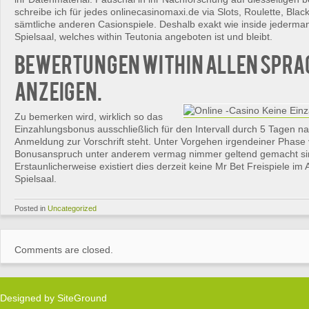
schreibe ich für jedes onlinecasinomaxi.de via Slots, Roulette, Black
sämtliche anderen Casionspiele. Deshalb exakt wie inside jederm
Spielsaal, welches within Teutonia angeboten ist und bleibt.
Bewertungen within allen Spra
anzeigen.
Zu bemerken wird, wirklich so das
Einzahlungsbonus ausschließlich für den Intervall durch 5 Tagen na
Anmeldung zur Vorschrift steht. Unter Vorgehen irgendeiner Phase v
Bonusanspruch unter anderem vermag nimmer geltend gemacht si
Erstaunlicherweise existiert dies derzeit keine Mr Bet Freispiele i
Spielsaal.
Posted in
Uncategorized
Comments are closed.
Designed by
SiteGround