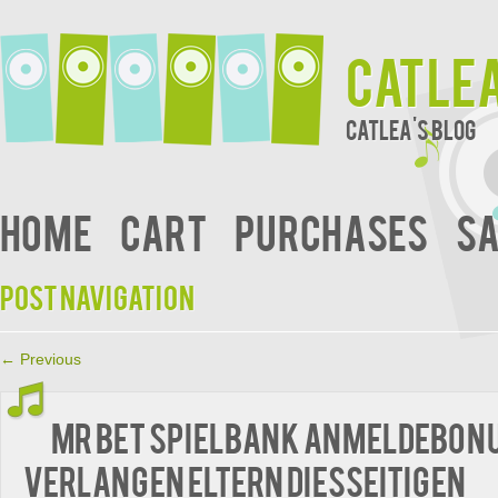
Catle
Catlea's Blog
Home
Cart
Purchases
Sa
Post navigation
←
Previous
Mr Bet Spielbank Anmeldebon
Verlangen Eltern diesseitigen