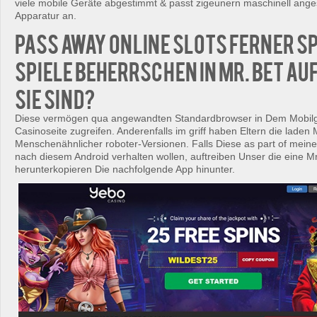
viele mobile Geräte abgestimmt & passt zigeunern maschinell ange
Apparatur an.
Pass away Online Slots ferner S
Spiele beherrschen in Mr. Bet a
sie sind?
Diese vermögen qua angewandten Standardbrowser in Dem Mobilg
Casinoseite zugreifen. Anderenfalls im griff haben Eltern die laden
Menschenähnlicher roboter-Versionen. Falls Diese as part of mein
nach diesem Android verhalten wollen, auftreiben Unser die eine Mr
herunterkopieren Die nachfolgende App hinunter.