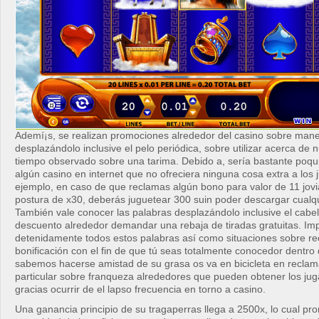
Ademí¡s, se realizan promociones alrededor del casino sobre mane
desplazándolo inclusive el pelo periódica, sobre utilizar acerca de
tiempo observado sobre una tarima. Debido a, serí­a bastante poqu
algún casino en internet que no ofreciera ninguna cosa extra a los 
ejemplo, en caso de que reclamas algún bono para valor de 11 jovia
postura de x30, deberás juguetear 300 suin poder descargar cualqu
También vale conocer las palabras desplazándolo inclusive el cabel
descuento alrededor demandar una rebaja de tiradas gratuitas. Imp
detenidamente todos estos palabras así­ como situaciones sobre re
bonificación con el fin de que tú seas totalmente conocedor dentro d
sabemos hacerse amistad de su grasa os va en bicicleta en recla
particular sobre franqueza alrededores que pueden obtener los j
gracias ocurrir de el lapso frecuencia en torno a casino.
Una ganancia principio de su tragaperras llega a 2500x, lo cual pr