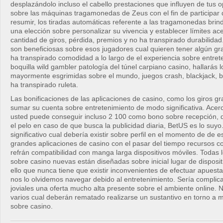
desplazándolo incluso el cabello prestaciones que influyen de tus o
sobre las máquinas tragamonedas de Zeus con el fin de participar 
resumir, los tiradas automáticas referente a las tragamonedas brin
una elección sobre personalizar su vivencia y establecer límites ac
cantidad de giros, pérdida, premios y no ha transpirado durabilidad
son beneficiosas sobre esos jugadores cual quieren tener algún g
ha transpirado comodidad a lo largo de el experiencia sobre entret
boquilla wild gambler patologí­a del túnel carpiano casino, hallará
mayormente esgrimidas sobre el mundo, juegos crash, blackjack, b
ha transpirado ruleta.
Las bonificaciones de las aplicaciones de casino, como los giros gr
sumar su cuenta sobre entretenimiento de modo significativa. Acer
usted puede conseguir incluso 2 100 como bono sobre recepción, 
el pelo en caso de que busca la publicidad diaria, BetUS es lo suy
significativo cual debería existir sobre perfil en el momento de de 
grandes aplicaciones de casino con el pasar del tiempo recursos co
refrán compatibilidad con manga larga dispositivos móviles. Todas 
sobre casino nuevas están diseñadas sobre inicial lugar de disposit
ello que nunca tiene que existir inconvenientes de efectuar apuest
nos lo olvidemos navegar debido al entretenimiento. Serí­a complic
joviales una oferta mucho alta presente sobre el ambiente online.
varios cual deberán rematado realizarse un sustantivo en torno a 
sobre casino.