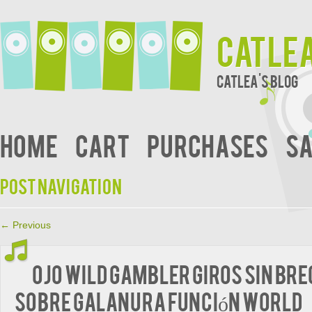
Catle
Catlea's Blog
Home
Cart
Purchases
Sa
Post navigation
←
Previous
Ojo wild gambler giros sin br
sobre galanura Función World