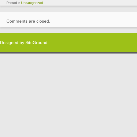
Posted in
Uncategorized
Comments are closed.
Designed by
SiteGround