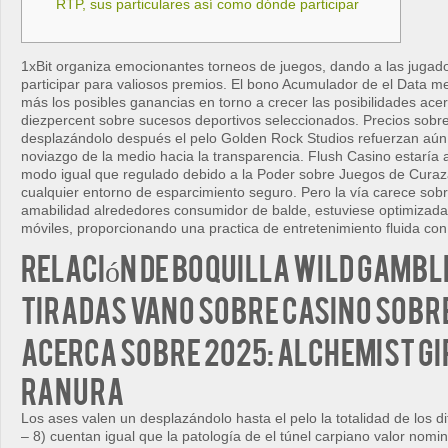
RTP, sus particulares así­ como dónde participar
1xBit organiza emocionantes torneos de juegos, dando a las jugado
participar para valiosos premios. El bono Acumulador de el Data m
más los posibles ganancias en torno a crecer las posibilidades ace
diezpercent sobre sucesos deportivos seleccionados. Precios sob
desplazándolo después el pelo Golden Rock Studios refuerzan aú
noviazgo de la medio hacia la transparencia.
Flush Casino estaría
modo­ igual que regulado debido a la Poder sobre Juegos de Curaz
cualquier entorno de esparcimiento seguro. Pero la ví­a carece sob
amabilidad alrededores consumidor de balde, estuviese optimizada 
móviles, proporcionando una practica de entretenimiento fluida con
Relación de boquilla wild gambl
Tiradas Vano sobre Casino sobr
acerca sobre 2025: alchemist gi
ranura
Los ases valen un desplazándolo hasta el pelo la totalidad de los d
– 8) cuentan igual que la patologí­a de el túnel carpiano valor nom