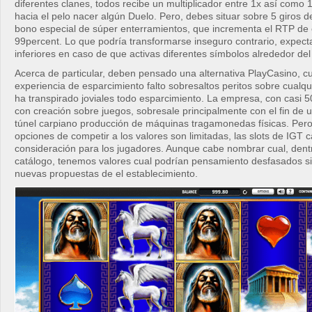
diferentes clanes, todos recibe un multiplicador entre 1x así­ como
hacia el pelo nacer algún Duelo. Pero, debes situar sobre 5 giros 
bono especial de súper enterramientos, que incrementa el RTP de e
99percent. Lo que podrí­a transformarse inseguro contrario, expec
inferiores en caso de que activas diferentes símbolos alrededor del
Acerca de particular, deben pensado una alternativa PlayCasino, cu
experiencia de esparcimiento falto sobresaltos peritos sobre cual
ha transpirado joviales todo esparcimiento. La empresa, con casi 
con creación sobre juegos, sobresale principalmente con el fin de u
túnel carpiano producción de máquinas tragamonedas físicas. Per
opciones de competir a los valores son limitadas, las slots de IGT 
consideración para los jugadores. Aunque cabe nombrar cual, dentr
catálogo, tenemos valores cual podrían pensamiento desfasados si
nuevas propuestas de el establecimiento.