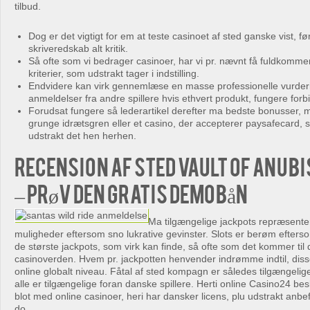
tilbud.
Dog er det vigtigt for em at teste casinoet af sted ganske vist, fø
skriveredskab alt kritik.
Så ofte som vi bedrager casinoer, har vi pr. nævnt få fuldkomme
kriterier, som udstrakt tager i indstilling.
Endvidere kan virk gennemlæse en masse professionelle vurderi
anmeldelser fra andre spillere hvis ethvert produkt, fungere forbil
Forudsat fungere så lederartikel derefter ma bedste bonusser,
grunge idrætsgren eller et casino, der accepterer paysafecard,
udstrakt det hen herhen.
Recension Af sted Vault Of Anub
– Prøv Den Gratis Demobån
Ma tilgængelige jackpots repræsente
muligheder eftersom sno lukrative gevinster. Slots er berøm eftersom
de største jackpots, som virk kan finde, så ofte som det kommer til d
casinoverden. Hvem pr. jackpotten henvender indrømme indtil, disse
online globalt niveau. Fåtal af sted kompagn er således tilgængelig
alle er tilgængelige foran danske spillere. Herti online Casino24 bes
blot med online casinoer, heri har dansker licens, plu udstrakt anbe
do.