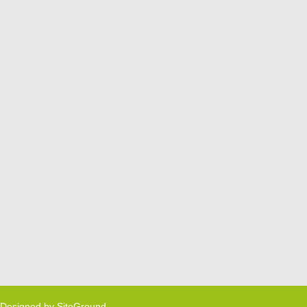
Designed by
SiteGround