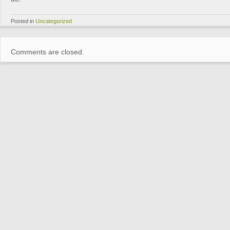
Posted in
Uncategorized
Comments are closed.