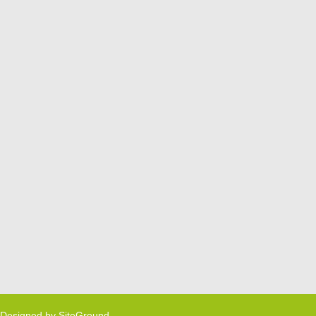
Designed by
SiteGround