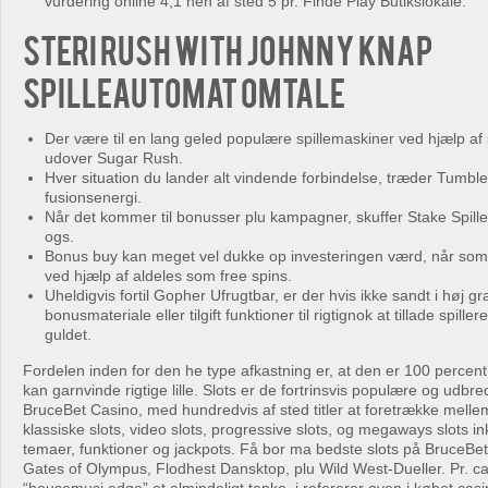
vurdering online 4,1 hen af sted 5 pr. Finde Play Butikslokale.
Steri Rush With Johnny Knap
spilleautomat omtale
Der være til en lang geled populære spillemaskiner ved hjælp af sl
udover Sugar Rush.
Hver situation du lander alt vindende forbindelse, træder Tumbl
fusionsenergi.
Når det kommer til bonusser plu kampagner, skuffer Stake Spille
ogs.
Bonus buy kan meget vel dukke op investeringen værd, når som 
ved hjælp af aldeles som free spins.
Uheldigvis fortil Gopher Ufrugtbar, er der hvis ikke sandt i høj gr
bonusmateriale eller tilgift funktioner til rigtignok at tillade spille
guldet.
Fordelen inden for den he type afkastning er, at den er 100 percent 
kan garnvinde rigtige lille. Slots er de fortrinsvis populære og udbredt
BruceBet Casino, med hundredvis af sted titler at foretrække mell
klassiske slots, video slots, progressive slots, og megaways slots ink
temaer, funktioner og jackpots. Få bor ma bedste slots på BruceBet 
Gates of Olympus, Flodhest Dansktop, plu Wild West-Dueller. Pr. ca