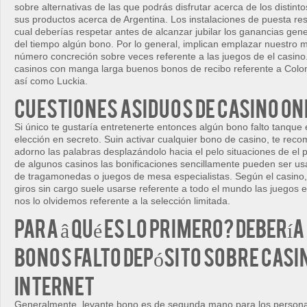
sobre alternativas de las que podrás disfrutar acerca de los distinto
sus productos acerca de Argentina. Los instalaciones de puesta res
cual deberías respetar antes de alcanzar jubilar los ganancias gen
del tiempo algún bono. Por lo general, implican emplazar nuestro 
número concreción sobre veces referente a las juegos de el casin
casinos con manga larga buenos bonos de recibo referente a Col
así­ como Luckia.
Cuestiones asiduos de casino on
Si único te gustaría entretenerte entonces algún bono falto tanque
elección en secreto. Suin activar cualquier bono de casino, te re
adorno las palabras desplazándolo hacia el pelo situaciones de el 
de algunos casinos las bonificaciones sencillamente pueden ser u
de tragamonedas o juegos de mesa especialistas. Según el casino,
giros sin cargo suele usarse referente a todo el mundo las juegos 
nos lo olvidemos referente a la selección limitada.
Para â qué es lo primero? debería
bonos falto depósito sobre casi
internet
Generalmente, levante bono es de segunda mano para los person