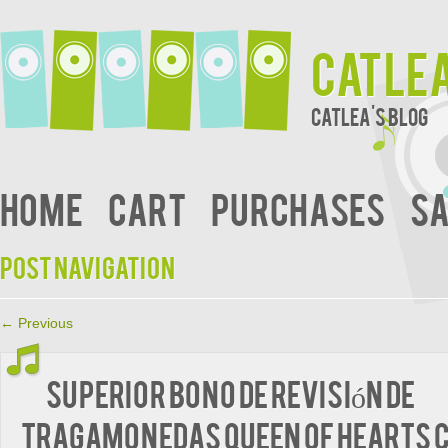
Catle
Catlea's Blog
Home
Cart
Purchases
Sa
Post navigation
←
Previous
Superior bono de Revisión de
tragamonedas queen of hearts 