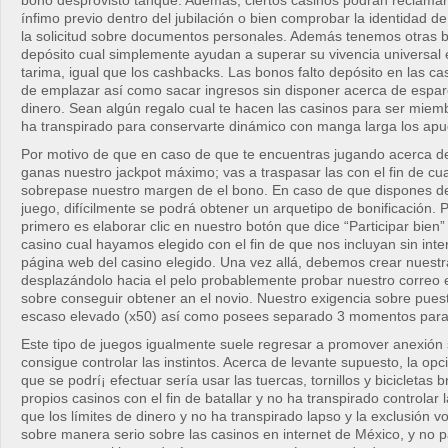
bono desprovisto tanque. Además, ciertos casinos podrán reclamar
ínfimo previo dentro del jubilación o bien comprobar la identidad d
la solicitud sobre documentos personales. Además tenemos otras 
depósito cual simplemente ayudan a superar su vivencia universal e
tarima, igual que los cashbacks. Las bonos falto depósito en las cas
de emplazar así­ como sacar ingresos sin disponer acerca de espa
dinero. Sean algún regalo cual te hacen las casinos para ser miem
ha transpirado para conservarte dinámico con manga larga los apu
Por motivo de que en caso de que te encuentras jugando acerca de 
ganas nuestro jackpot máximo; vas a traspasar las con el fin de c
sobrepase nuestro margen de el bono. En caso de que dispones d
juego, difícilmente se podrá obtener un arquetipo de bonificación. Po
primero es elaborar clic en nuestro botón que dice “Participar bien
casino cual hayamos elegido con el fin de que nos incluyan sin int
página web del casino elegido. Una vez allá, debemos crear nuest
desplazándolo hacia el pelo probablemente probar nuestro correo e
sobre conseguir obtener an el novio. Nuestro exigencia sobre puesta
escaso elevado (x50) así­ como posees separado 3 momentos para 
Este tipo de juegos igualmente suele regresar a promover anexión 
consigue controlar las instintos. Acerca de levante supuesto, la o
que se podrí¡ efectuar serí­a usar las tuercas, tornillos y bicicletas 
propios casinos con el fin de batallar y no ha transpirado controlar l
que los límites de dinero y no ha transpirado lapso y la exclusión v
sobre manera serio sobre las casinos en internet de México, y no p