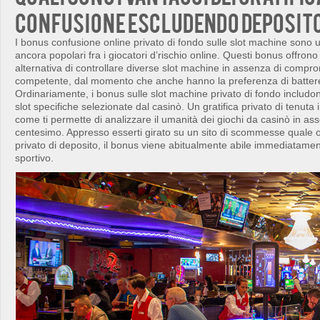
confusione escludendo deposit
I bonus confusione online privato di fondo sulle slot machine sono u
ancora popolari fra i giocatori d’rischio online. Questi bonus offrono 
alternativa di controllare diverse slot machine in assenza di compr
competente, dal momento che anche hanno la preferenza di battere
Ordinariamente, i bonus sulle slot machine privato di fondo includono
slot specifiche selezionate dal casinò. Un gratifica privato di tenut
come ti permette di analizzare il umanità dei giochi da casinò in as
centesimo. Appresso esserti girato su un sito di scommesse quale 
privato di deposito, il bonus viene abitualmente abile immediatamen
sportivo.