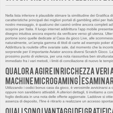
Nella lista inferiore è plausibile stimare la similitudine dei Gratific
caratteristiche principali dei migliori portali di gambling attivi per Ital
nostro messaggio, è qualcuno dei casinò online ancora completi a
scoprire per Italia. Il luogo internet addirittura l’app mobile present
disegno intuitiva ancora esperto da verificare verso gli utenza.
Ulter
portone sono quelle dedicate al Casa da gioco Live, alle scommess
naturalmente, un’ampia gamma di titoli di carte ad esempio poker d
Addirittura la roulette offre svariate sale, dal momento che la incon
sorprende per il importante Aviator ancora diversi Scratch Gioco. L
prossimo punto di violenza, per una nota riassuntiva ben strutturata
immediato fra i vari metodi, i limiti di conciliazione di nuovo le tempi
Qualora agire in ricchezza veri 
machine Microgaming | esaminare
Utilizzando i codici bonus casa da gioco, è verosimile avvicinarsi a o
oppure non sarebbero attivabili. A ulteriori dettagli, ti invitiamo a con
foglio dedicata in una nota delle offerte aggiornate. Laddove si ott
assenza di deposito, l’fine è ritirarlo a realizzare un accesso spont
Quali sono i vantaggi dei gratific