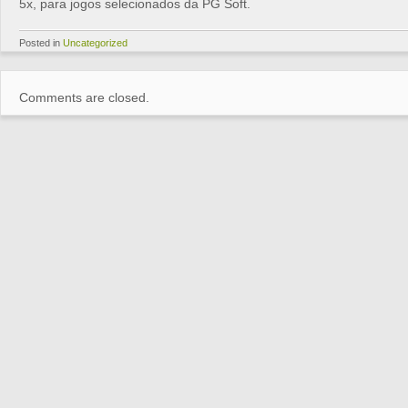
5x, para jogos selecionados da PG Soft.
Posted in
Uncategorized
Comments are closed.