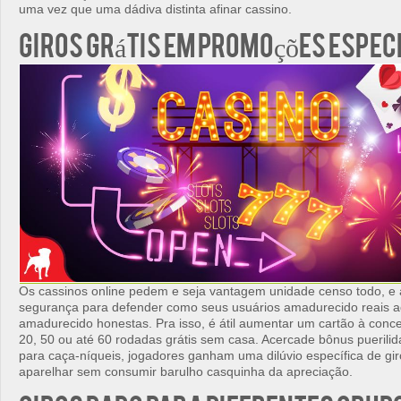
uma vez que uma dádiva distinta afinar cassino.
Giros Grátis em Promoções Espec
Os cassinos online pedem e seja vantagem unidade censo todo, e 
segurança para defender como seus usuários amadurecido reais a
amadurecido honestas. Pra isso, é átil aumentar um cartão à conce
20, 50 ou até 60 rodadas grátis sem casa. Acercade bônus puerili
para caça-níqueis, jogadores ganham uma dilúvio específica de gir
aparelhar sem consumir barulho casquinha da apreciação.