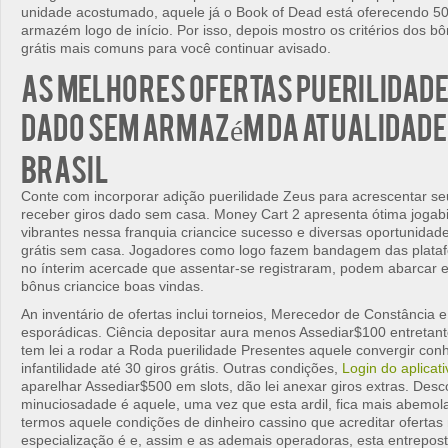
unidade acostumado, aquele já o Book of Dead está oferecendo 50
armazém logo de início. Por isso, depois mostro os critérios dos bô
grátis mais comuns para você continuar avisado.
As melhores ofertas puerilidade
dado sem armazém da atualidade
Brasil
Conte com incorporar adição puerilidade Zeus para acrescentar 
receber giros dado sem casa. Money Cart 2 apresenta ótima jogabil
vibrantes nessa franquia criancice sucesso e diversas oportunidade
grátis sem casa. Jogadores como logo fazem bandagem das plataf
no ínterim acercade que assentar-se registraram, podem abarcar
bônus criancice boas vindas.
An inventário de ofertas inclui torneios, Merecedor de Constância e
esporádicas. Ciência depositar aura menos Assediar$100 entretanto
tem lei a rodar a Roda puerilidade Presentes aquele convergir co
infantilidade até 30 giros grátis. Outras condições,
Login do aplicati
aparelhar Assediar$500 em slots, dão lei anexar giros extras. Des
minuciosadade é aquele, uma vez que esta ardil, fica mais abemola
termos aquele condições de dinheiro cassino que acreditar ofertas
especialização é e, assim e as ademais operadoras, esta entrepos