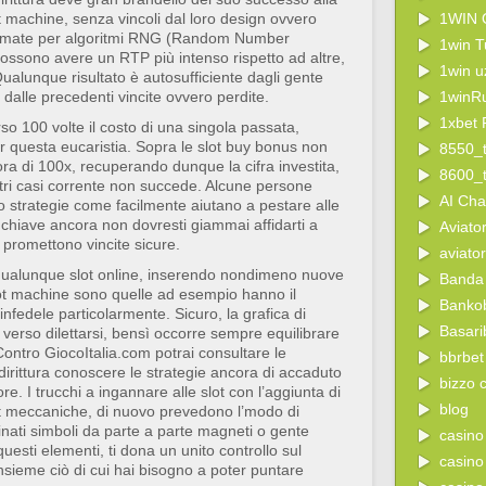
ot machine, senza vincoli dal loro design ovvero
1WIN O
rammate per algoritmi RNG (Random Number
1win T
ossono avere un RTP più intenso rispetto ad altre,
1win u
Qualunque risultato è autosufficiente dagli gente
dalle precedenti vincite ovvero perdite.
1winR
1xbet 
erso 100 volte il costo di una singola passata,
er questa eucaristia. Sopra le slot buy bonus non
8550_t
ora di 100x, recuperando dunque la cifra investita,
8600_t
ltri casi corrente non succede. Alcune persone
AI Cha
 strategie come facilmente aiutano a pestare alle
 chiave ancora non dovresti giammai affidarti a
Aviato
 promettono vincite sicure.
aviator
e a qualunque slot online, inserendo nondimeno nuove
Banda
 slot machine sono quelle ad esempio hanno il
Banko
nfedele particolarmente. Sicuro, la grafica di
Basari
verso dilettarsi, bensì occorre sempre equilibrare
Contro GiocoItalia.com potrai consultare le
bbrbet
addirittura conoscere le strategie ancora di accaduto
bizzo 
. I trucchi a ingannare alle slot con l’aggiunta di
blog
ot meccaniche, di nuovo prevedono l’modo di
rminati simboli da parte a parte magneti o gente
casino
 questi elementi, ti dona un unito controllo sul
casino 
insieme ciò di cui hai bisogno a poter puntare