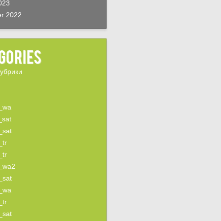
023
er 2022
gories
рубрики
_wa
_sat
_sat
tr
tr
_wa2
_sat
_wa
tr
_sat