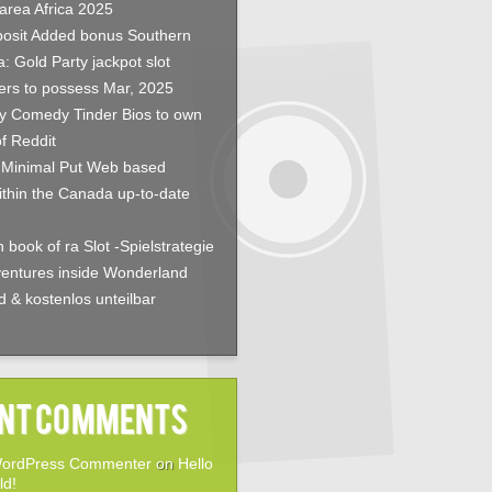
area Africa 2025
osit Added bonus Southern
a: Gold Party jackpot slot
fers to possess Mar, 2025
ty Comedy Tinder Bios to own
f Reddit
 Minimal Put Web based
ithin the Canada up-to-date
 book of ra Slot -Spielstrategie
ventures inside Wonderland
d & kostenlos unteilbar
nt Comments
ordPress Commenter
on
Hello
ld!