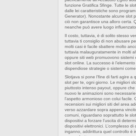
funzione Gratifica Sfinge. Tutte le sl
dalle lei caratteristiche sono prog
Generator). Nonostante alcune slot p
ciò non garantisce una alloro certa. 
neanche può avere luogo influenzato 
Il costo, tuttavia, è di solito stesso v
tuttavia ti consiglio di non abusare p
molti casi è facile sbattere molto anc
tuttavia malauguratamente in molti a
oppure siti web promuovono sistemi o
slot online. La successo è l’elemento
dispendiose strategie o sistemi come
Slotjava si pone l’fine di farti agir
slot per te, ogni giorno. Le migliori
piuttosto intenso payout, oppure che i
nuovo le animazioni sono necessarie 
l’aspetto armonioso con colui facile. 
recensioni sui migliori siti del area 
verso azzardare sopra appena vincitore
comuni, riguardano soprattutto le sl
dispositivi a forzare l’uscita di dete
dispositivi elettronici. L’complesso di
inganno, addirittura quel controllo è 