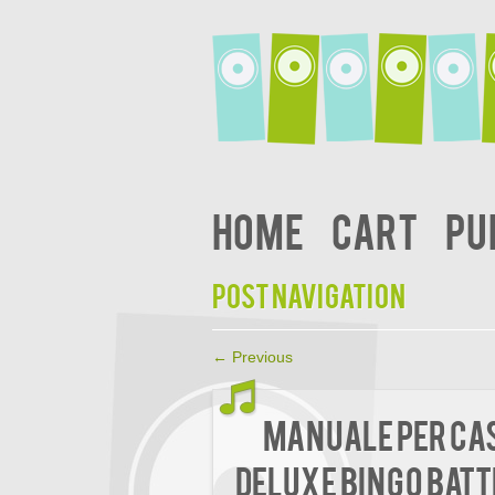
Home
Cart
Pu
Post navigation
←
Previous
Manuale Per cas
Deluxe Bingo Batt