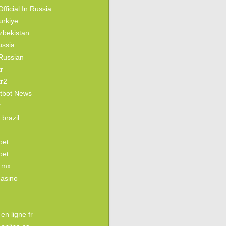
fficial In Russia
urkiye
zbekistan
ussia
Russian
r
r2
tbot News
r
 brazil
bet
bet
 mx
casino
en ligne fr