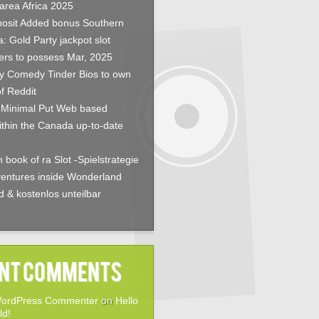
area Africa 2025
osit Added bonus Southern
a: Gold Party jackpot slot
fers to possess Mar, 2025
ty Comedy Tinder Bios to own
f Reddit
 Minimal Put Web based
ithin the Canada up-to-date
 book of ra Slot -Spielstrategie
ventures inside Wonderland
d & kostenlos unteilbar
nt Comments
ordPress Commenter
on
Hello
ld!