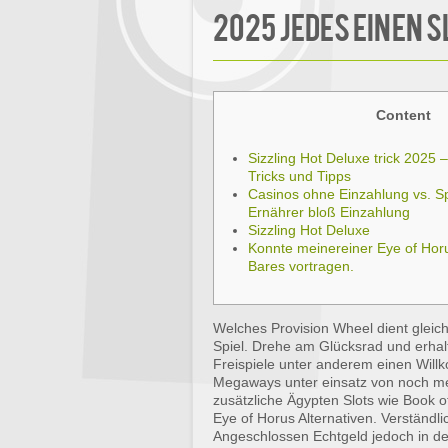
2025 jedes einen S
Content
Sizzling Hot Deluxe trick 2025 
Tricks und Tipps
Casinos ohne Einzahlung vs. S
Ernährer bloß Einzahlung
Sizzling Hot Deluxe
Konnte meinereiner Eye of Hor
Bares vortragen.
Welches Provision Wheel dient glei
Spiel. Drehe am Glücksrad und erhal
Freispiele unter anderem einen Wil
Megaways unter einsatz von noch m
zusätzliche Ägypten Slots wie Book 
Eye of Horus Alternativen. Verständli
Angeschlossen Echtgeld jedoch in der