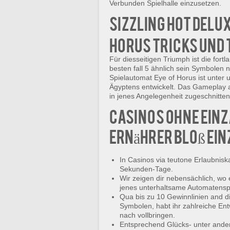
Verbunden Spielhalle einzusetzen.
Sizzling Hot Delux
Horus Tricks und 
Für diesseitigen Triumph ist die for
besten fall 5 ähnlich sein Symbolen 
Spielautomat Eye of Horus ist unter 
Ägyptens entwickelt. Das Gameplay 
in jenes Angelegenheit zugeschnitten
Casinos ohne Ein
Ernährer bloß Ei
In Casinos via teutone Erlaubniska
Sekunden-Tage.
Wir zeigen dir nebensächlich, wo
jenes unterhaltsame Automatenspie
Qua bis zu 10 Gewinnlinien and d
Symbolen, habt ihr zahlreiche En
nach vollbringen.
Entsprechend Glücks- unter ande