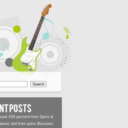
Search
nt Posts
osit 100 percent free Spins &
classic slot free spins Bonuses