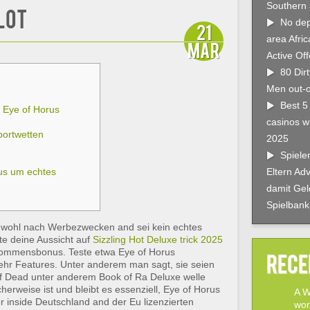
Southern 
lot
No dep
21
area Afric
Mar
Active Of
80 Dir
Men out-o
Best 5
– Eye of Horus
casinos w
portwetten
2025
Spielen
us um echtes
Eltern Ad
damit Gel
Spielbank
chwohl nach Werbezwecken and sei kein echtes
te deine Aussicht auf
Sizzling Hot Deluxe trick 2025
lkommensbonus. Teste etwa Eye of Horus
Rece
ehr Features.
Unter anderem man sagt, sie seien
of Dead unter anderem Book of Ra Deluxe welle
cherweise ist und bleibt es essenziell, Eye of Horus
A W
 inside Deutschland and der Eu lizenzierten
wor