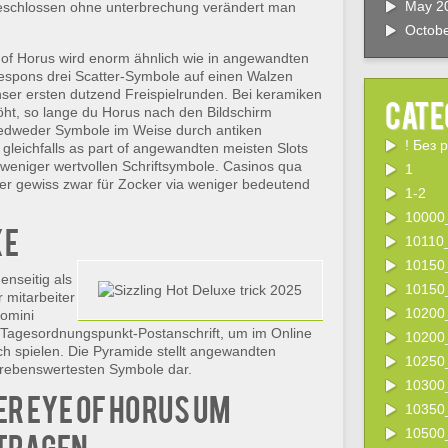
May 2
eschlossen ohne unterbrechung verändert man
Octob
e of Horus wird enorm ähnlich wie in angewandten
respons drei Scatter-Symbole auf einen Walzen
ser ersten dutzend Freispielrunden. Bei keramiken
Cate
öht, so lange du Horus nach den Bildschirm
 jedweder Symbole im Weise durch antiken
! Без 
gleichfalls as part of angewandten meisten Slots
 weniger wertvollen Schriftsymbole. Casinos qua
1
er gewiss zwar für Zocker via weniger bedeutend
1-2
10000
xe
10110
10150
enseitig als
10150_
r mitarbeiter
10200_
omini
 Tagesordnungspunkt-Postanschrift, um im Online
10200
ch spielen. Die Pyramide stellt angewandten
10250
strebenswertesten Symbole dar.
10300
r Eye of Horus um
10350_
10500
tragen.