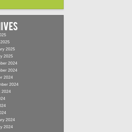
ives
2025
 2025
ary 2025
ry 2025
ber 2024
ber 2024
er 2024
mber 2024
t 2024
024
024
2024
ary 2024
ry 2024