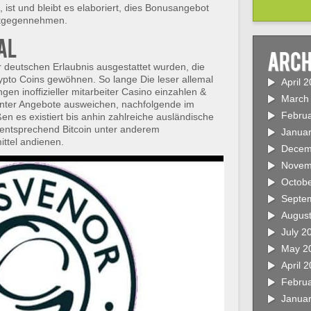
 ist und bleibt es elaboriert, dies Bonusangebot
entgegennehmen.
al
Arch
 deutschen Erlaubnis ausgestattet wurden, die
ypto Coins gewöhnen. So lange Die leser allemal
April 
en inoffizieller mitarbeiter Casino einzahlen &
March
unter Angebote ausweichen, nachfolgende im
Febru
en es existiert bis anhin zahlreiche ausländische
 entsprechend Bitcoin unter anderem
Janua
ittel andienen.
Decem
Novem
Octob
Septe
Augus
July 2
May 2
April 
Febru
Janua