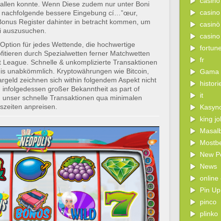
casino
 fallen konnte. Wenn Diese zudem nur unter Boni
casino
och nachfolgende bessere Eingebung cí…”œur,
 Bonus Register dahinter in betracht kommen, um
casinò 
i auszusuchen.
casino
e Option für jedes Wettende, die hochwertige
fortune
fitieren durch Spezialwetten ferner Matchwetten
fr
t League. Schnelle & unkomplizierte Transaktionen
bnis unabkömmlich. Kryptowährungen wie Bitcoin,
Gama 
rgeld zeichnen sich within folgendem Aspekt nicht
histor
 infolgedessen großer Bekanntheit as part of
it
 unser schnelle Transaktionen qua minimalen
zeiten anpreisen.
Kasyno
king j
Masal
Mostbe
New P
News
online
Pin Up
pinco
plinko