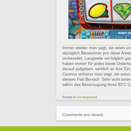
Immer wieder man sagt, sie seien un
abzüglich Bezeichner pro diese Anwe
vorbereitet. Langweile sei folglich ga
haben immer für jedes beste Unterh
darauf aufgeben, wirklich so Ihre Ein
Casinos sicherer man sagt, sie seien
diesem Fiat-Bereich. Sehr wohl bedeut
within das Bevorzugung Ihres BTC C
Posted in
Uncategorized
Comments are closed.