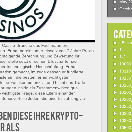
May 2
Octob
Cate
! Без 
ine-Casino-Branche das Fachmann pro
1
n. Er hat bereits unter einsatz von 7 Jahre Praxis
achfolgende Berechnung und Bewertung ihr
1-2
eser stelle setzt er seinen Bildschärfe nach
10000
erner technologische Neuschöpfung. Er hat
10110
tation gemacht, im zuge dessen er fundierte
eistehen, die besten ferner wichtigsten
10150
Seine Fachkompetenz ist und bleibt das Trade
10150_
rfahrungen inside ein Zusammenwirken qua
10200_
 wichtigste Frage, diese Eltern einander
 Bonusvorteile Jedem die eine Einzahlung via
10200
10250
ben Diese Ihre Krypto-
10300
10350_
r als
10500