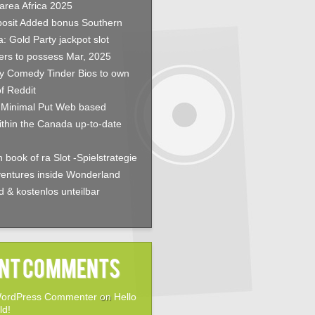
area Africa 2025
osit Added bonus Southern
a: Gold Party jackpot slot
fers to possess Mar, 2025
ty Comedy Tinder Bios to own
f Reddit
 Minimal Put Web based
ithin the Canada up-to-date
 book of ra Slot -Spielstrategie
ventures inside Wonderland
d & kostenlos unteilbar
nt Comments
ordPress Commenter
on
Hello
ld!