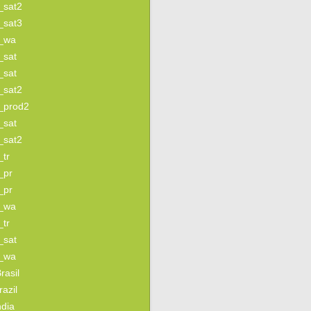
_sat2
_sat3
_wa
_sat
_sat
_sat2
_prod2
_sat
_sat2
tr
_pr
_pr
_wa
tr
_sat
_wa
rasil
razil
ndia