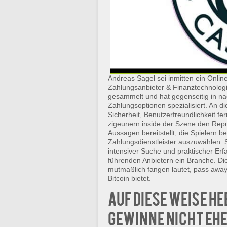
Andreas Sagel sei inmitten ein Onl
Zahlungsanbieter & Finanztechnologie
gesammelt und hat gegenseitig in n
Zahlungsoptionen spezialisiert. An di
Sicherheit, Benutzerfreundlichkeit f
zigeunern inside der Szene den Repu
Aussagen bereitstellt, die Spielern b
Zahlungsdienstleister auszuwählen. 
intensiver Suche und praktischer E
führenden Anbietern ein Branche. Die
mutmaßlich fangen lautet, pass away
Bitcoin bietet.
Auf diese weise he
Gewinne nicht ehe