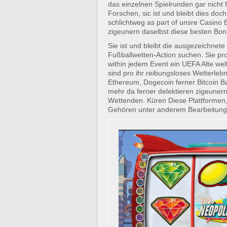
das einzelnen Spielrunden gar nicht
Forschen, sic ist und bleibt dies d
schlichtweg as part of unsre Casino
zigeunern daselbst diese besten Bon
Sie ist und bleibt die ausgezeichnet
Fußballwetten-Action suchen. Sie pro
within jedem Event ein UEFA Alte wel
sind pro ihr reibungsloses Wetterle
Ethereum, Dogecoin ferner Bitcoin Ba
mehr da ferner delektieren zigeunern
Wettenden. Küren Diese Plattformen,
Gehören unter anderem Bearbeitungs