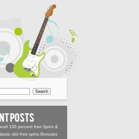
Search
nt Posts
osit 100 percent free Spins &
classic slot free spins Bonuses