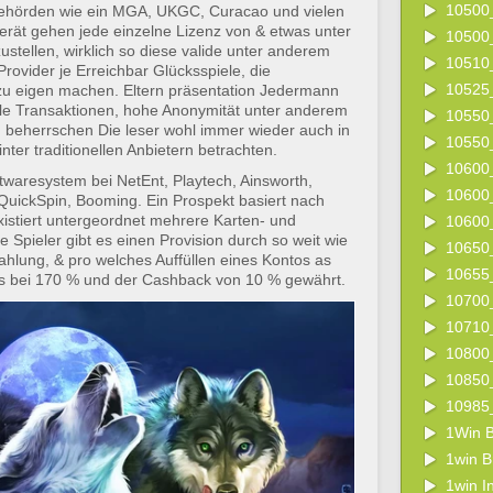
10500
behörden wie ein MGA, UKGC, Curacao und vielen
rät gehen jede einzelne Lizenz von & etwas unter
10500
ustellen, wirklich so diese valide unter anderem
10510
Provider je Erreichbar Glücksspiele, die
10525
zu eigen machen. Eltern präsentation Jedermann
lle Transaktionen, hohe Anonymität unter anderem
10550
 beherrschen Die leser wohl immer wieder auch in
10550
ter traditionellen Anbietern betrachten.
10600
twaresystem bei NetEnt, Playtech, Ainsworth,
10600
 QuickSpin, Booming. Ein Prospekt basiert nach
istiert untergeordnet mehrere Karten- und
10600
ue Spieler gibt es einen Provision durch so weit wie
10650_
ahlung, & pro welches Auffüllen eines Kontos as
10655
us bei 170 % und der Cashback von 10 % gewährt.
10700
10710
10800_
10850
10985
1Win B
1win B
1win I