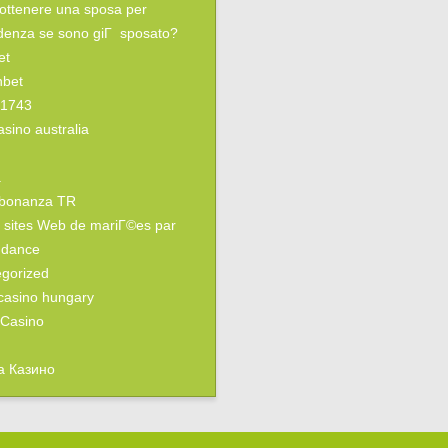
ottenere una sposa per
denza se sono giГ sposato?
et
bet
_1743
asino australia
a
 bonanza TR
 sites Web de mariГ©es par
ndance
gorized
casino hungary
 Casino
а Казино