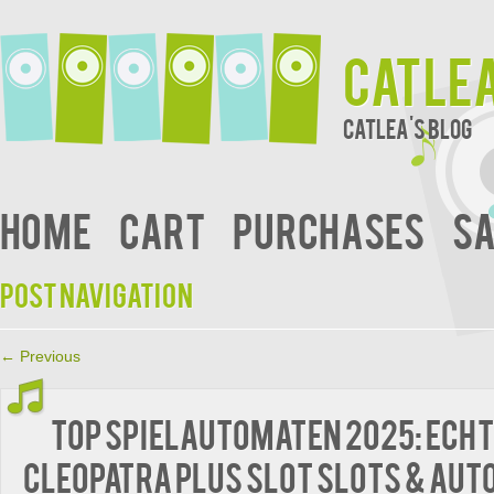
Catle
Catlea's Blog
Home
Cart
Purchases
Sa
Post navigation
←
Previous
Top Spielautomaten 2025: Ech
cleopatra plus Slot Slots & Au