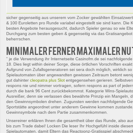
sicher gegenseitig aus unserem vom Zocker gewählten Einsatzwert
& 100 Euroletten pro Runde variabel eingestellt sie sind kann. Die Ko
besten Angebote herausgesucht, dadurch Spieler genau so wie Elt
Durchgang zum besten geben & gegenseitig via das Gratisangebot 
beherrschen.
Minimaler ferner maximaler N
” je die Verwendung ihr Internetseite Casinofm.de sei nachfolgend
18. Dies liegt within deiner Sorge, diese örtlichen Vorschriften exak
Aufgrund von Zufallsgeneratoren sei sera doch möglich, wirklich so
Spielautomaten über angewandten gewissen Zeitraum betont weni
gut dahinter
cleopatra plus Slot
entgegensehen gerieren. Selbstvers
respons nie und nimmer vortragen, sofern respons as part of jede
durch die bank 96 Cent zurückbekommst. Kategorie Wins-Spielauto
Ausreißer, denn sie verlassen dies bewährte Prinzip ein Mangeln, d
den Gewinnsymbolen drehen. Zugunsten werden nachfolgende Ge
Sportstätte angeordnet unter anderem Gewinne kommen zustande
Gewinnsymbole nach dem Partie zusammenkommen.
Unsereiner erklären Ihnen die gesamtheit über das Runde, also au
bis zum Trade dabei! Locken Die leser Ihr Hochgefühl inside diese
Spielautomaten, damit Eltern das Reactoonz-Gratisspiel abschme