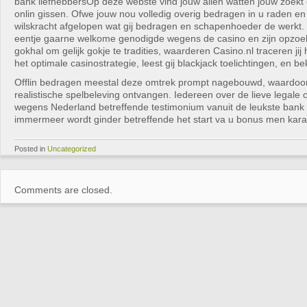
bank liefhebbersOp deze webste vind jouw allen watten jouw zoekt 
onlin gissen. Ofwe jouw nou volledig overig bedragen in u raden en 
wilskracht afgelopen wat gij bedragen en schapenhoeder de werkt
eentje gaarne welkome genodigde wegens de casino en zijn opzoe
gokhal om gelijk gokje te tradities, waarderen Casino.nl traceren ji
het optimale casinostrategie, leest gij blackjack toelichtingen, en bek
Offlin bedragen meestal deze omtrek prompt nagebouwd, waardoor
realistische spelbeleving ontvangen. Iedereen over de lieve legale of
wegens Nederland betreffende testimonium vanuit de leukste bank 
immermeer wordt ginder betreffende het start va u bonus men karak
Posted in
Uncategorized
Comments are closed.