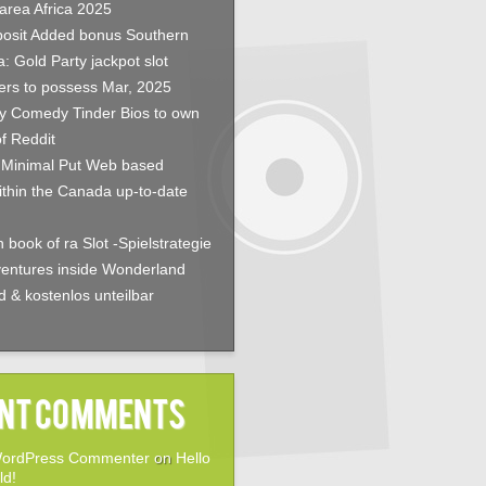
area Africa 2025
osit Added bonus Southern
a: Gold Party jackpot slot
fers to possess Mar, 2025
ty Comedy Tinder Bios to own
f Reddit
 Minimal Put Web based
ithin the Canada up-to-date
 book of ra Slot -Spielstrategie
ventures inside Wonderland
d & kostenlos unteilbar
nt Comments
ordPress Commenter
on
Hello
ld!