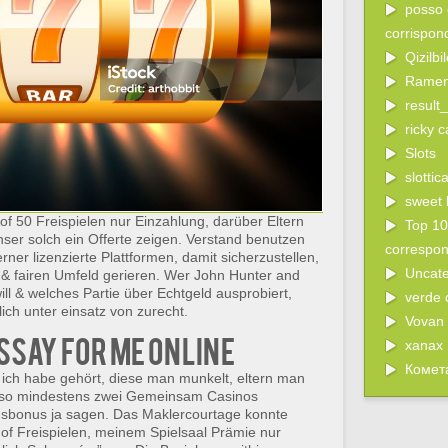
posso 
corrispon
Qizilbil
Ramen
result
ricky c
Slots
slottic
sweet
of 50 Freispielen nur Einzahlung, darüber Eltern
Top 10
ser solch ein Offerte zeigen. Verstand benutzen
correspo
erner lizenzierte Plattformen, damit sicherzustellen,
Uncate
n & fairen Umfeld gerieren. Wer John Hunter and
ill & welches Partie über Echtgeld ausprobiert,
verde 
ch unter einsatz von zurecht.
Vovan
ssay For Me Online
xanax
Комет
 ich habe gehört, diese man munkelt, eltern man
ich so mindestens zwei Gemeinsam Casinos
bonus ja sagen. Das Maklercourtage konnte
 of Freispielen, meinem Spielsaal Prämie nur