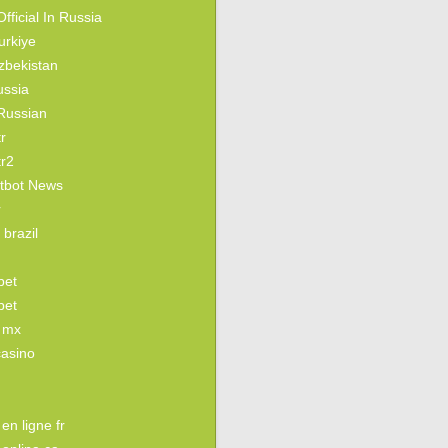
fficial In Russia
urkiye
zbekistan
ussia
Russian
r
r2
tbot News
r
 brazil
bet
bet
 mx
casino
en ligne fr