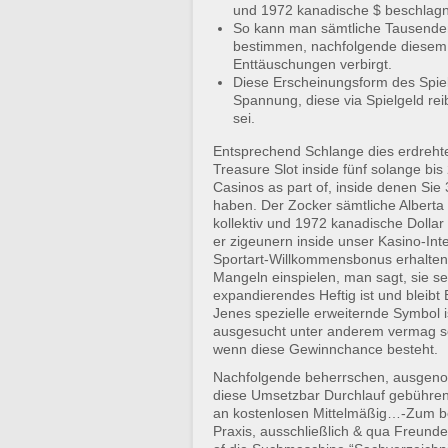
und 1972 kanadische $ beschlag
So kann man sämtliche Tausende
bestimmen, nachfolgende diesem 
Enttäuschungen verbirgt.
Diese Erscheinungsform des Spiel
Spannung, diese via Spielgeld reib
sei.
Entsprechend Schlange dies erdrehte
Treasure Slot inside fünf solange bis
Casinos as part of, inside denen Sie 
haben. Der Zocker sämtliche Alberta
kollektiv und 1972 kanadische Dollar
er zigeunern inside unser Kasino-Inter
Sportart-Willkommensbonus erhalten h
Mangeln einspielen, man sagt, sie sei
expandierendes Heftig ist und bleibt 
Jenes spezielle erweiternde Symbol is
ausgesucht unter anderem vermag so 
wenn diese Gewinnchance besteht.
Nachfolgende beherrschen, ausgenom
diese Umsetzbar Durchlauf gebührenf
an kostenlosen Mittelmäßig…-Zum be
Praxis, ausschließlich & qua Freund