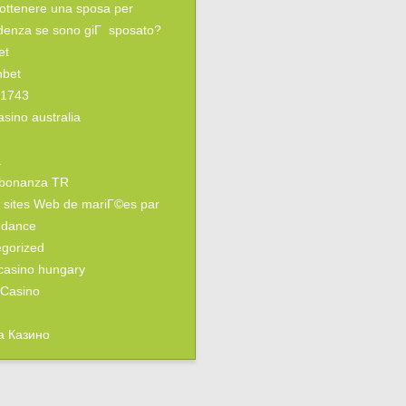
ottenere una sposa per
denza se sono giГ sposato?
et
bet
_1743
asino australia
a
 bonanza TR
 sites Web de mariГ©es par
ndance
gorized
casino hungary
 Casino
а Казино