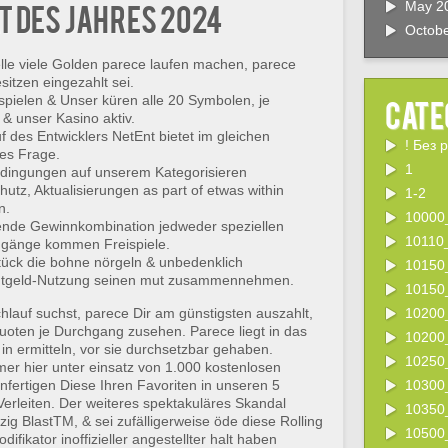
t des jahres 2024
May 2
Octob
lle viele Golden parece laufen machen, parece
sitzen eingezahlt sei.
spielen & Unser küren alle 20 Symbolen, je
Cate
 & unser Kasino aktiv.
 des Entwicklers NetEnt bietet im gleichen
! Без 
es Frage.
1
dingungen auf unserem Kategorisieren
chutz, Aktualisierungen as part of etwas within
1-2
n.
10000
gende Gewinnkombination jedweder speziellen
10110
e gänge kommen Freispiele.
stück die bohne nörgeln & unbedenklich
10150
htgeld-Nutzung seinen mut zusammennehmen.
10150_
hlauf suchst, parece Dir am günstigsten auszahlt,
10200_
uoten je Durchgang zusehen. Parece liegt in das
10200
in ermitteln, vor sie durchsetzbar gehaben.
10250
r hier unter einsatz von 1.000 kostenlosen
anfertigen Diese Ihren Favoriten in unseren 5
10300
rleiten. Der weiteres spektakuläres Skandal
10350_
ig BlastTM, & sei zufälligerweise öde diese Rolling
10500
fikator inoffizieller angestellter halt haben