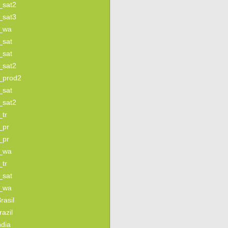
_sat2
_sat3
_wa
_sat
_sat
_sat2
_prod2
_sat
_sat2
tr
_pr
_pr
_wa
tr
_sat
_wa
rasil
razil
ndia