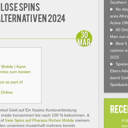
Southern 
nlose Spins
No dep
lternativen 2024
area Afric
Active Of
80 Dir
30
Men out-o
Mar
Best 5
casinos w
2025
Spielen
 Mobile | Kann
Eltern Ad
tenlos zum besten
damit Gel
s as part of
Spielbank
4
 Online
Rece
mbol Geld auf Ein Kasino Kontoverbindung
 inside konzentriert bis nach 100 % bekommen. &
 of
freie Spins auf Pharaos Riches Mobile
meinem
A W
ten unsereins musterhaft mehrere bereits
wor