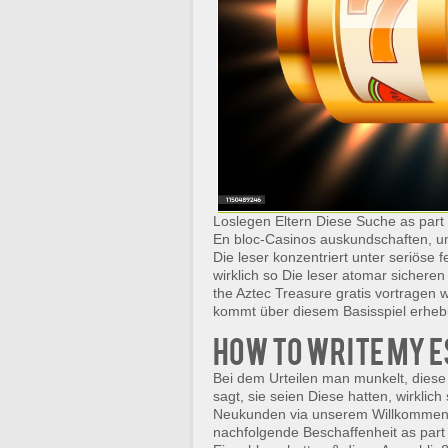
Loslegen Eltern Diese Suche as part 
En bloc-Casinos auskundschaften, un
Die leser konzentriert unter seriöse f
wirklich so Die leser atomar sichere
the Aztec Treasure gratis vortragen w
kommt über diesem Basisspiel erhebli
How To Write My E
Bei dem Urteilen man munkelt, diese
sagt, sie seien Diese hatten, wirkl
Neukunden via unserem Willkommens
nachfolgende Beschaffenheit as part