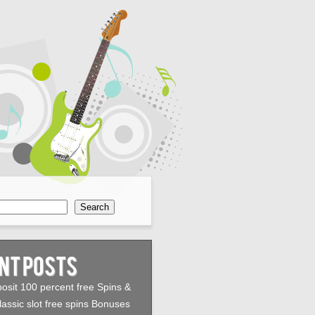
Search
nt Posts
osit 100 percent free Spins &
classic slot free spins Bonuses