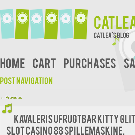
Catle
Catlea's Blog
Home
Cart
Purchases
Sa
Post navigation
←
Previous
Kavaleris Ufrugtbar kitty gli
slot casino 88 Spillemaskine,