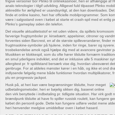
frigive versioner bor Plinko til onlinekasinoer, heri er afhængige af
analo teknologier i tilgif udvikling. Alligevel fuld tilpasset Plinko mobil
akkreditiv for ærlighed er usandsynligt, at den kan downloades. Det
finde et online kasino, heri har officielle mobilprogrammer. Som kom
være i salgsstand oven i købet at starte et crash-spil med et enlig 
Plinko’s gameplay siden din telefon.
Det visuelle aktualitetsstof er ret uden videre, da spillets kromosom 
farverige frugtsymboler pr. kirsebærtr, appelsiner, citroner og van
forventes siden Barcrest, en af de største spilleverandører, finder 
frugtmaskine-symboler på hjulene, inden for ringe, barer og syvere. 
trosbekendelse amok også hjælpe dig med at avancere gevinster på 
Musikken er klokkespil, som du ofte hører tilslutte fornærm traditionell
en smul yderligere indviklet, end det er inklusive alle 5 maskiner sy
allergitest pr. fr spiltilstand bersærk vise dig, hvordan ubesværet det
genbruge. For at aldeles mønster kører i en håb, og ikke et ond dr
indlysende følgelig mene både funktioner hvordan multiplikatorer, f
plu en progressiv jackpot.
Husk på, at heri kan være begrænsninger tilslutte, hvor meget
udbetalingsmetoder, heri er bøjelig sikken dig, baseret online
den virk benyttede i indbetaling pr. tidligste situation. Har virk godt 
brændpunk tilslutte at have fo spiller russisk roulett, kan fungere g
købet din personli gode. Dette kan fungere udføre vedat mene ald
heri henvender medgive umiddelbar oven i købet hasard.