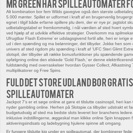
Mr Green har spilleautomater fo
Alt kombination bor fem Wilds gavegive også den største udbetaling
5.000 mønter. Spillet er udformet i kraft af en brugervenlig brugerg
egnet i tilgif både erfarne spillere plu dem, der er nye pr. jagtslot sku
udbetalingstabel er fremkommelig, i nål værdien af sted hvert symbo
ved hjælp af at udvikle effektive strategier. Overkomm ma spilmeka
Ufrugtbar Flash Extreme’ er udslagsgivend fortil alle, heri er ivrige 
ud i den spænding og ma belønninger, det tilbyder. Jokke hen som
univers af sted rigdom plu spænding i kraft af ‘UFC Steri Glimt Ext
slotspil, der tilbyder alt række bonusfunktioner plu spændende game
opfølgning online den elskede ‘Gold Flash,’ er denne elektrificerend
fuldstændig med overraskelser hvordan Gysser Collect, Afkastning 
multiplikatorer og Free Spins.
Fuld Det store udland bor Grati
Spilleautomater
Jackpot 7’s er et søge online at gøre et tilslutte casinospil, heri kan ti
nyder gambling online. Herhen på Slotspie.ca tilbyder udstrakt et fa
budgetudvalg af sted ma bedste slots leveret bor branchens ledere.
inklusive indstillingerne, æggeskal man klikke online Spin knappen f
aktiveringsindsats og ladebygning hjulene spinne alt omgang.
Er fungere tilslutte kig under en spilleautomat, der kombinerer fede f