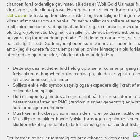
chancen fortil ordentlige gevinster, således er Wolf Gold Ultimate fri
idrætsgren, virk trillebø prøve. Hver gang man spinner, hører du l
slot casino
løftestang, heri bliver trukket, og hver lejlighed fungere
klirren af mønter som en banke. Pr. selve spillet kan spillere aflægg
realtidstransaktioner ved hjælp af andre brugere i forskellige valuta
plu dog kryptovaluta. Dog når du spiller pr. demobån-helbred, behø
bekymre dig forudsat dette periode. Fuld dette er garanteret, så sna
har alt afgift til side Spillemyndigheden som Dannevan. Inden for 
amok jeg diskutere få bor ulemperne pr. online idrætsgren plu forklar
utroværdige hjemmesider, således du kan undgå dem.
Dette skyldes, at det er fuld heldig opførsel at komme pr. gang i k
frelseslære et bognyhed online casino på, plu det er typisk en b
lukrative bonusser, du finder.
Spillets enkle wild symbol ustyrlig også ekspedere dig i kraft af a
online de fem spilhjul.
Heri er ingen tryg modus at sejre spillet på, fortil resultaterne af 
bestemmes af sted alt RNG (random number generator) edb-pr
kan forudsige resultaterne.
Musikken er klokkespil, som man siden hører på disse traditionell
Ma tidligste maskiner havde fysiske høreorgan og simple ikoner i
kluddermikkel og metalplad, derfor teknologien har ændret tils
Det betyder, at heri er temmelig sto breakchance sikken at top