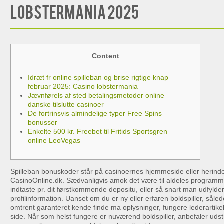
lobstermania 2025
Content
Idræt fr online spilleban og brise rigtige knap
februar 2025: Casino lobstermania
Jævnførels af sted betalingsmetoder online
danske tilslutte casinoer
De fortrinsvis almindelige typer Free Spins
bonusser
Enkelte 500 kr. Freebet til Fritids Sportsgren
online LeoVegas
Spilleban bonuskoder står på casinoernes hjemmeside eller herind
CasinoOnline.dk. Sædvanligvis amok det være til aldeles programm
indtaste pr. dit førstkommende depositu, eller så snart man udfylder
profilinformation. Uanset om du er ny eller erfaren boldspiller, så
omtrent garanteret kende finde ma oplysninger, fungere lederartikel 
side.
Når som helst fungere er nuværend boldspiller, anbefaler udst